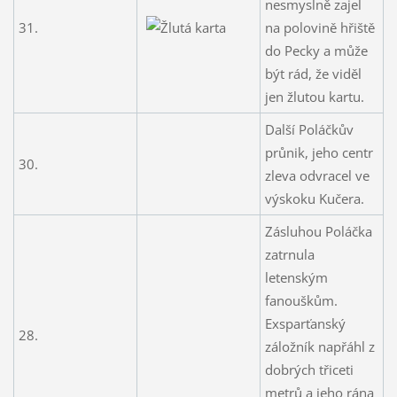
nesmyslně zajel
31.
na polovině hřiště
do Pecky a může
být rád, že viděl
jen žlutou kartu.
Další Poláčkův
průnik, jeho centr
30.
zleva odvracel ve
výskoku Kučera.
Zásluhou Poláčka
zatrnula
letenským
fanouškům.
Exsparťanský
28.
záložník napřáhl z
dobrých třiceti
metrů a jeho rána