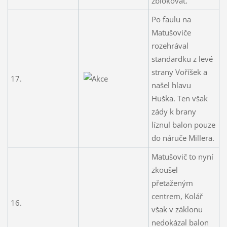
zblokovat.
Po faulu na
Matušoviče
rozehrával
standardku z levé
strany Voříšek a
17.
našel hlavu
Huška. Ten však
zády k brany
líznul balon pouze
do náruče Millera.
Matušovič to nyní
zkoušel
přetaženým
centrem, Kolář
16.
však v záklonu
nedokázal balon