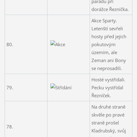
parádu při
dorážce Řezníčka.
Akce Sparty.
Letenští sevřeli
hosty před jejich
80.
pokutovým
územím, ale
Zeman ani Bony
se neprosadili.
Hosté vystřídali.
79.
Pecku vystřídal
Řezníček.
Na druhé straně
skvěle po pravé
straně prošel
78.
Kladrubský, svůj