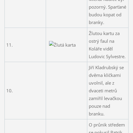
pozorný. Sparťané
budou kopat od
branky.
Žlutou kartu za
ostrý faul na
11.
Koláře viděl
Ludovic Sylvestre.
Jiří Kladrubský se
dvěma kličkami
uvolnil, ale z
10.
dvaceti metrů
zamířil levačkou
pouze nad
branku.
O průnik středem
se pokusil Patrik