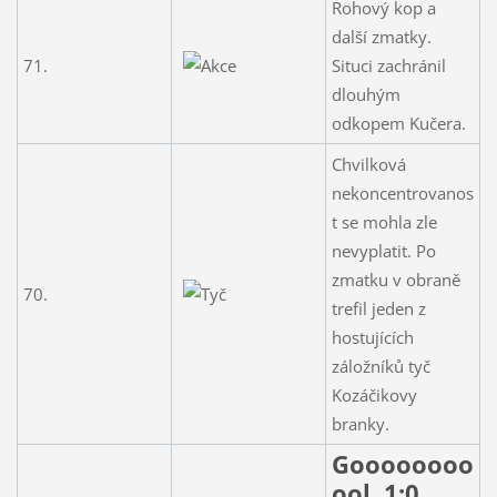
Rohový kop a
další zmatky.
71.
Situci zachránil
dlouhým
odkopem Kučera.
Chvilková
nekoncentrovanos
t se mohla zle
nevyplatit. Po
zmatku v obraně
70.
trefil jeden z
hostujících
záložníků tyč
Kozáčikovy
branky.
Goooooooo
ool. 1:0.