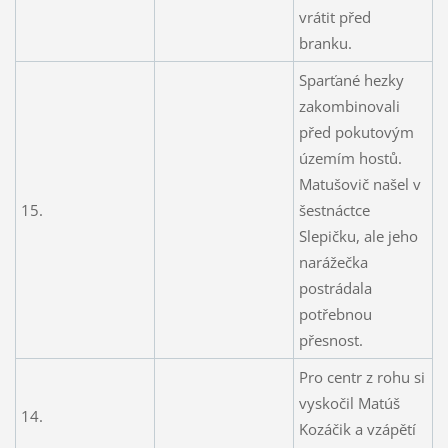
vrátit před
branku.
Sparťané hezky
zakombinovali
před pokutovým
územím hostů.
Matušovič našel v
15.
šestnáctce
Slepičku, ale jeho
narážečka
postrádala
potřebnou
přesnost.
Pro centr z rohu si
vyskočil Matúš
14.
Kozáčik a vzápětí