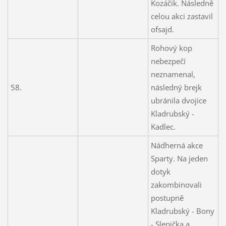
Kozáčik. Následně
celou akci zastavil
ofsajd.
Rohový kop
nebezpečí
neznamenal,
58.
následný brejk
ubránila dvojice
Kladrubský -
Kadlec.
Nádherná akce
Sparty. Na jeden
dotyk
zakombinovali
postupně
Kladrubský - Bony
- Slepička a