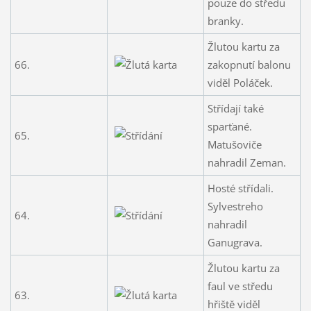
pouze do středu
branky.
Žlutou kartu za
66.
zakopnutí balonu
viděl Poláček.
Střídají také
sparťané.
65.
Matušoviče
nahradil Zeman.
Hosté střídali.
Sylvestreho
64.
nahradil
Ganugrava.
Žlutou kartu za
faul ve středu
63.
hřiště viděl