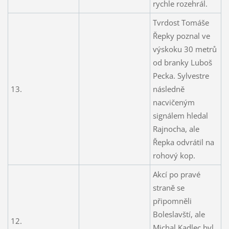
rychle rozehrál.
Tvrdost Tomáše
Řepky poznal ve
výskoku 30 metrů
od branky Luboš
Pecka. Sylvestre
13.
následně
nacvičeným
signálem hledal
Rajnocha, ale
Řepka odvrátil na
rohový kop.
Akcí po pravé
straně se
připomněli
Boleslavští, ale
12.
Michal Kadlec byl