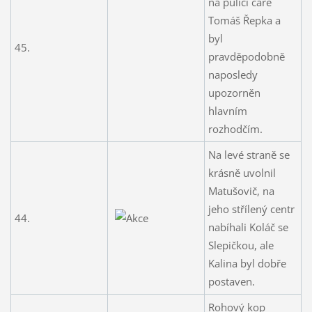
na půlící čáře
Tomáš Řepka a
byl
45.
pravděpodobně
naposledy
upozorněn
hlavním
rozhodčím.
Na levé straně se
krásně uvolnil
Matušovič, na
jeho střílený centr
44.
nabíhali Koláč se
Slepičkou, ale
Kalina byl dobře
postaven.
Rohový kop