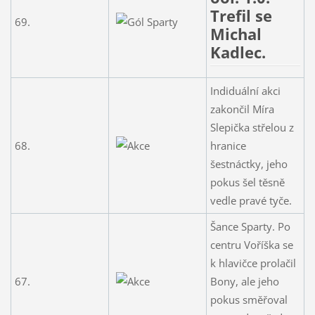
Trefil se
69.
Michal
Kadlec.
Indiduální akci
zakončil Míra
Slepička střelou z
68.
hranice
šestnáctky, jeho
pokus šel těsně
vedle pravé tyče.
Šance Sparty. Po
centru Voříška se
k hlavičce prolačil
67.
Bony, ale jeho
pokus směřoval