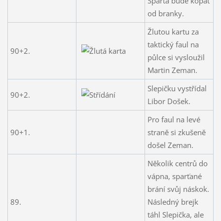
Sparta bude kopat
od branky.
Žlutou kartu za
taktický faul na
90+2.
půlce si vysloužil
Martin Zeman.
Slepičku vystřídal
90+2.
Libor Došek.
Pro faul na levé
90+1.
straně si zkušeně
došel Zeman.
Několik centrů do
vápna, sparťané
brání svůj náskok.
89.
Následný brejk
táhl Slepička, ale