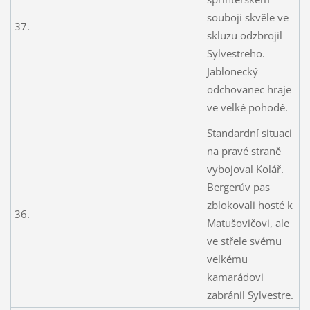
souboji skvěle ve
37.
skluzu odzbrojil
Sylvestreho.
Jablonecký
odchovanec hraje
ve velké pohodě.
Standardní situaci
na pravé straně
vybojoval Kolář.
Bergerův pas
zblokovali hosté k
36.
Matušovičovi, ale
ve střele svému
velkému
kamarádovi
zabránil Sylvestre.