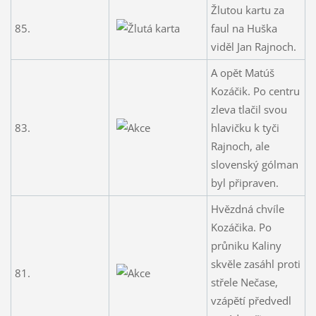
Žlutou kartu za
85.
faul na Huška
viděl Jan Rajnoch.
A opět Matúš
Kozáčik. Po centru
zleva tlačil svou
83.
hlavičku k tyči
Rajnoch, ale
slovenský gólman
byl připraven.
Hvězdná chvíle
Kozáčika. Po
průniku Kaliny
skvěle zasáhl proti
81.
střele Nečase,
vzápětí předvedl