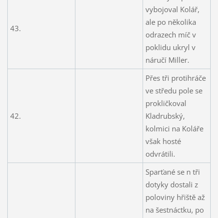
vybojoval Kolář,
ale po několika
43.
odrazech míč v
poklidu ukryl v
náručí Miller.
Přes tři protihráče
ve středu pole se
prokličkoval
42.
Kladrubský,
kolmici na Koláře
však hosté
odvrátili.
Sparťané se n tři
dotyky dostali z
poloviny hřiště až
na šestnáctku, po