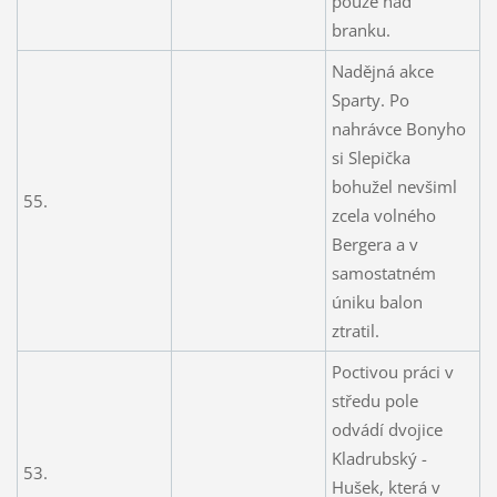
pouze nad
branku.
Nadějná akce
Sparty. Po
nahrávce Bonyho
si Slepička
bohužel nevšiml
55.
zcela volného
Bergera a v
samostatném
úniku balon
ztratil.
Poctivou práci v
středu pole
odvádí dvojice
Kladrubský -
53.
Hušek, která v