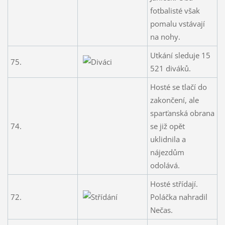
fotbalisté však
pomalu vstávají
na nohy.
Utkání sleduje 15
75.
521 diváků.
Hosté se tlačí do
zakončení, ale
sparťanská obrana
74.
se již opět
uklidnila a
nájezdům
odolává.
Hosté střídají.
72.
Poláčka nahradil
Nečas.