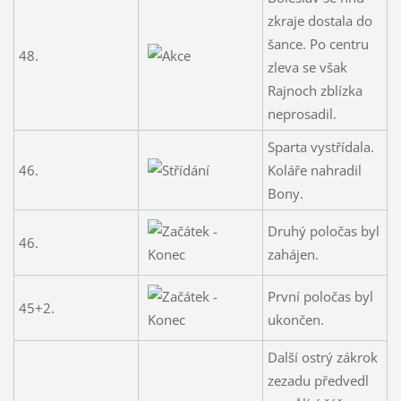
zkraje dostala do
šance. Po centru
48.
zleva se však
Rajnoch zblízka
neprosadil.
Sparta vystřídala.
46.
Koláře nahradil
Bony.
Druhý poločas byl
46.
zahájen.
První poločas byl
45+2.
ukončen.
Další ostrý zákrok
zezadu předvedl