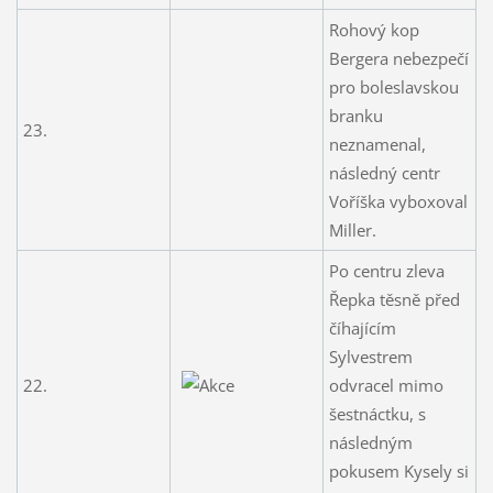
Rohový kop
Bergera nebezpečí
pro boleslavskou
branku
23.
neznamenal,
následný centr
Voříška vyboxoval
Miller.
Po centru zleva
Řepka těsně před
číhajícím
Sylvestrem
22.
odvracel mimo
šestnáctku, s
následným
pokusem Kysely si