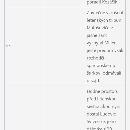
poradil Kozáčik.
Zbytečné vzrušení
letenských tribun.
Matušoviče v
jasné šanci
vychytal Miller,
21.
ještě předtím však
rozhodčí
sparťanskému
štírkovi odmávali
ofsajd.
Hodně prostoru
před letenskou
šestnáctkou nyní
dostal Ludovic
Sylvestre, jeho
dělovka z 20