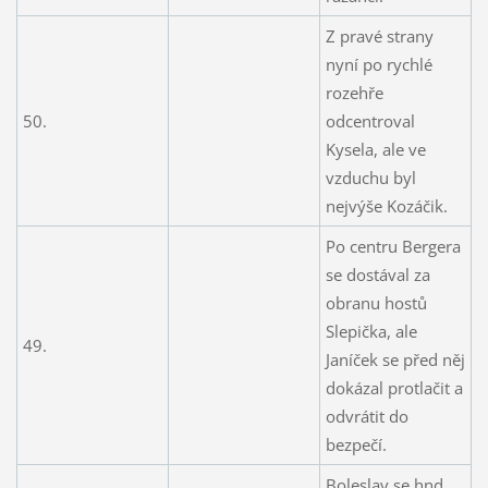
Z pravé strany
nyní po rychlé
rozehře
50.
odcentroval
Kysela, ale ve
vzduchu byl
nejvýše Kozáčik.
Po centru Bergera
se dostával za
obranu hostů
Slepička, ale
49.
Janíček se před něj
dokázal protlačit a
odvrátit do
bezpečí.
Boleslav se hnd