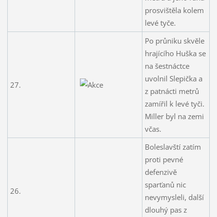
prosvištěla kolem
levé tyče.
Po průniku skvěle
hrajícího Huška se
na šestnáctce
uvolnil Slepička a
27.
z patnácti metrů
zamířil k levé tyči.
Miller byl na zemi
včas.
Boleslavští zatím
proti pevné
defenzivě
sparťanů nic
26.
nevymysleli, další
dlouhý pas z