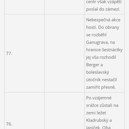
centr však vzápětí
poslal do zámezí.
Nebezpečná akce
hostí. Do obrany
se rozběhl
Ganugrava, na
hranice šestnáctky
77.
jej vša rozhodil
Berger a
boleslavský
útočník nestačil
zamířit přesně.
Po vzájemné
srážce zůstali na
zemi ležet
Kladrubský a
76.
Janíček. Oba