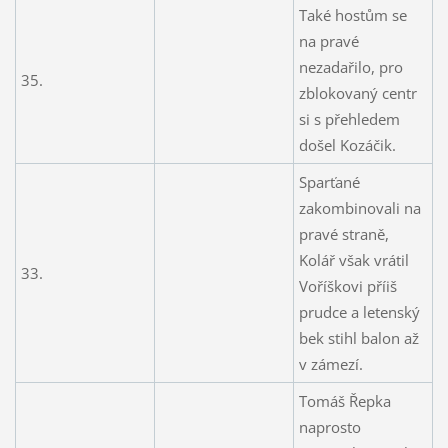
Také hostům se
na pravé
nezadařilo, pro
35.
zblokovaný centr
si s přehledem
došel Kozáčik.
Sparťané
zakombinovali na
pravé straně,
Kolář však vrátil
33.
Voříškovi příiš
prudce a letenský
bek stihl balon až
v zámezí.
Tomáš Řepka
naprosto