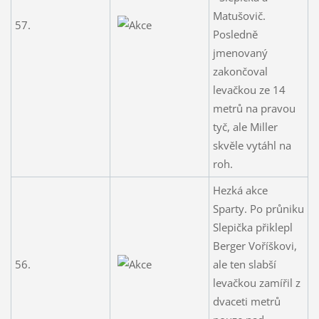
Matušovič.
57.
Posledně
jmenovaný
zakončoval
levačkou ze 14
metrů na pravou
tyč, ale Miller
skvěle vytáhl na
roh.
Hezká akce
Sparty. Po průniku
Slepička přiklepl
Berger Voříškovi,
56.
ale ten slabší
levačkou zamířil z
dvaceti metrů