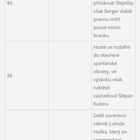
40.
přiťuknutí Slepičky
však Berger slabší
pravou mířil
pouze mimo
branku.
Hosté se rozběhli
do otevřené
sparťanské
obrany, ve
38.
výskoku však
naštěstí
zaúřadoval Štěpán
Kučera.
Další suverénní
zákrok Luboše
Huška, který po
sprinterském