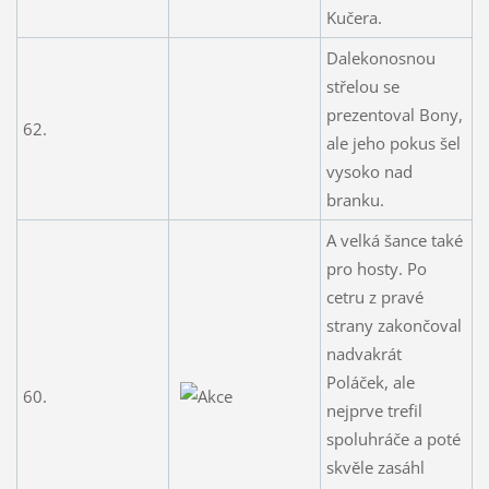
Kučera.
Dalekonosnou
střelou se
prezentoval Bony,
62.
ale jeho pokus šel
vysoko nad
branku.
A velká šance také
pro hosty. Po
cetru z pravé
strany zakončoval
nadvakrát
Poláček, ale
60.
nejprve trefil
spoluhráče a poté
skvěle zasáhl