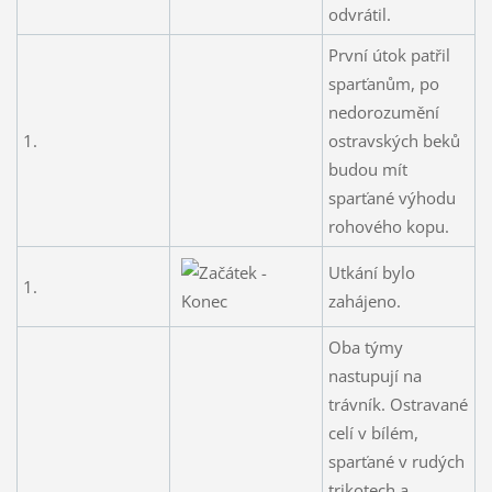
odvrátil.
První útok patřil
sparťanům, po
nedorozumění
1.
ostravských beků
budou mít
sparťané výhodu
rohového kopu.
Utkání bylo
1.
zahájeno.
Oba týmy
nastupují na
trávník. Ostravané
celí v bílém,
sparťané v rudých
trikotech a