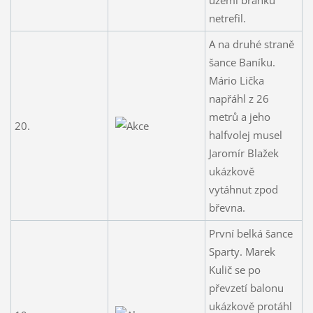
netrefil.
A na druhé straně
šance Baníku.
Mário Lička
napřáhl z 26
metrů a jeho
20.
halfvolej musel
Jaromír Blažek
ukázkově
vytáhnut zpod
břevna.
První belká šance
Sparty. Marek
Kulič se po
převzetí balonu
ukázkově protáhl