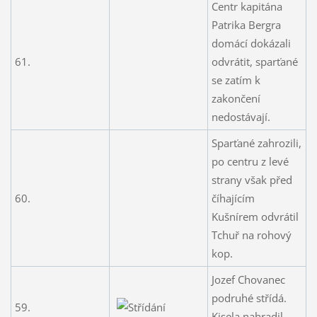
Centr kapitána
Patrika Bergra
domácí dokázali
61.
odvrátit, sparťané
se zatím k
zakončení
nedostávají.
Sparťané zahrozili,
po centru z levé
strany však před
60.
číhajícím
Kušnírem odvrátil
Tchuř na rohový
kop.
Jozef Chovanec
podruhé střídá.
59.
Kisela nahradil