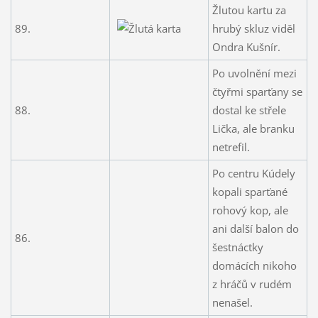
Žlutou kartu za
89.
hrubý skluz viděl
Ondra Kušnír.
Po uvolnění mezi
čtyřmi sparťany se
88.
dostal ke střele
Lička, ale branku
netrefil.
Po centru Kúdely
kopali sparťané
rohový kop, ale
ani další balon do
86.
šestnáctky
domácích nikoho
z hráčů v rudém
nenašel.