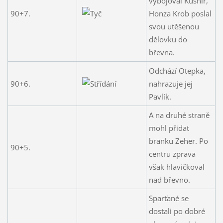
vybojoval Kušnír,
90+7.
Honza Krob poslal
svou utěšenou
dělovku do
břevna.
Odchází Otepka,
90+6.
nahrazuje jej
Pavlík.
A na druhé straně
mohl přidat
branku Zeher. Po
90+5.
centru zprava
však hlavičkoval
nad břevno.
Sparťané se
dostali po dobré