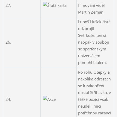
27.
filmování viděl
Martin Zeman.
Luboš Hušek čistě
odzbrojil
Svěrkoše, ten si
26.
naopak v souboji
se sparťanským
univerzálem
pomohl faulem.
Po rohu Otepky a
několika odrazech
se k zakončení
dostal Střihavka, v
24.
těžké pozici však
neudělil míči
potřebnou razanci