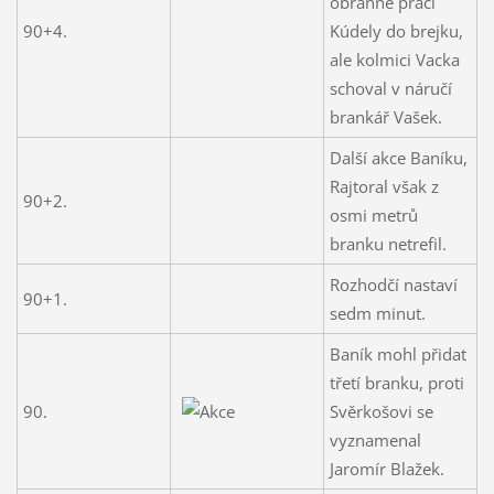
obranné práci
90+4.
Kúdely do brejku,
ale kolmici Vacka
schoval v náručí
brankář Vašek.
Další akce Baníku,
Rajtoral však z
90+2.
osmi metrů
branku netrefil.
Rozhodčí nastaví
90+1.
sedm minut.
Baník mohl přidat
třetí branku, proti
90.
Svěrkošovi se
vyznamenal
Jaromír Blažek.