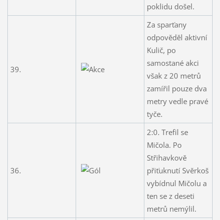
poklidu došel.
Za sparťany
odpověděl aktivní
Kulič, po
samostané akci
39.
však z 20 metrů
zamířil pouze dva
metry vedle pravé
tyče.
2:0. Trefil se
Mičola. Po
Střihavkově
36.
přiťuknutí Svěrkoš
vybídnul Mičolu a
ten se z deseti
metrů nemýlil.