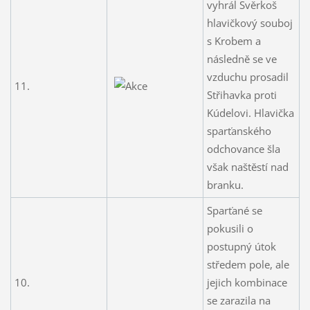
vyhrál Svěrkoš
hlavičkový souboj
s Krobem a
následně se ve
vzduchu prosadil
11.
Střihavka proti
Kúdelovi. Hlavička
sparťanského
odchovance šla
však naštěstí nad
branku.
Sparťané se
pokusili o
postupný útok
středem pole, ale
10.
jejich kombinace
se zarazila na