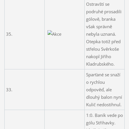
Ostravští se
podruhé prosadili
gólově, branka
však správně
35.
nebyla uznaná.
Otepka totiž před
střelou Svěrkoše
nakopl Jiřího
Kladrubského.
Sparťané se snaží
o rychlou
33.
odpověď, ale
dlouhý balon nyní
Kulič nedostihnul.
1:0. Baník vede po
gólu Střihavky.