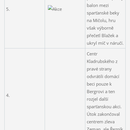
balon mezi
5.
sparťanské beky
na Mičolu, hru
však výborně
přečetl Blažek a
ukryl míč v náručí.
Centr
Kladrubského z
pravé strany
odvrátili domácí
beci pouze k
Bergrovi a ten
4.
rozjel další
sparťanskou akci.
Útok zakončoval
centrem zleva
Zeman, ale Řezník