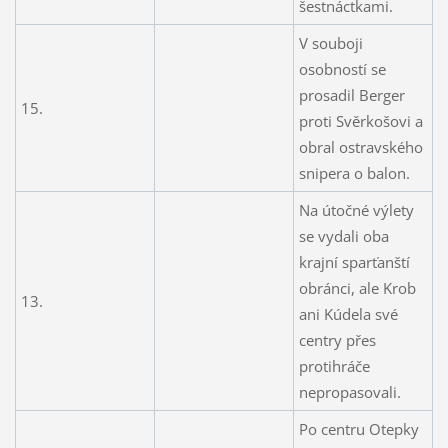
šestnáctkami.
V souboji
osobností se
prosadil Berger
15.
proti Svěrkošovi a
obral ostravského
snipera o balon.
Na útočné výlety
se vydali oba
krajní sparťanští
obránci, ale Krob
13.
ani Kúdela své
centry přes
protihráče
nepropasovali.
Po centru Otepky