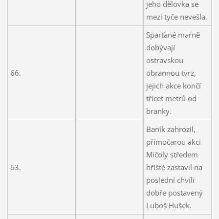
jeho dělovka se
mezi tyče nevešla.
Sparťané marně
dobývají
ostravskou
66.
obrannou tvrz,
jejich akce končí
třicet metrů od
branky.
Baník zahrozil,
přímočarou akci
Mičoly středem
63.
hřiště zastavil na
poslední chvíli
dobře postavený
Luboš Hušek.