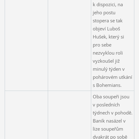
k dispozici, na
jeho postu
stopera se tak
objeví Luboš
Hušek, který si
pro sebe
nezvyklou roli
vyzkoušel již
minulý týden v
pohárovém utkání
s Bohemians.
Oba soupeři jsou
v posledních
týdnech v pohodě.
Baník nasázel v
lize soupeřům
dvakrát po sobě