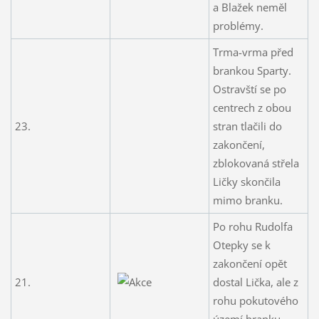
a Blažek neměl
problémy.
Trma-vrma před
brankou Sparty.
Ostravští se po
centrech z obou
23.
stran tlačili do
zakončení,
zblokovaná střela
Ličky skončila
mimo branku.
Po rohu Rudolfa
Otepky se k
zakončení opět
21.
dostal Lička, ale z
rohu pokutového
území branku