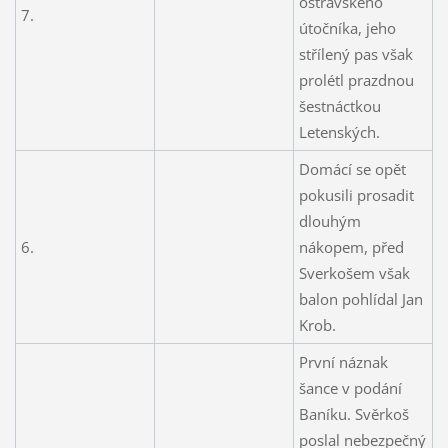
ostravského
7.
útočníka, jeho
střílený pas však
prolétl prazdnou
šestnáctkou
Letenských.
Domácí se opět
pokusili prosadit
dlouhým
6.
nákopem, před
Sverkošem však
balon pohlídal Jan
Krob.
První náznak
šance v podání
Baníku. Svěrkoš
poslal nebezpečný