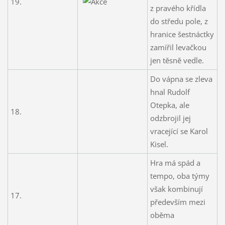
19.
z pravého křídla
do středu pole, z
hranice šestnáctky
zamířil levačkou
jen těsně vedle.
Do vápna se zleva
hnal Rudolf
Otepka, ale
18.
odzbrojil jej
vracející se Karol
Kisel.
Hra má spád a
tempo, oba týmy
však kombinují
17.
především mezi
oběma