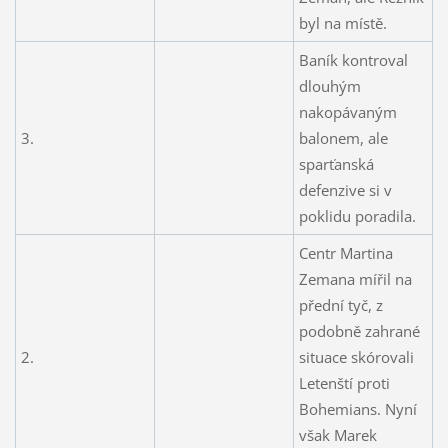
byl na místě.
Baník kontroval
dlouhým
nakopávaným
3.
balonem, ale
sparťanská
defenzive si v
poklidu poradila.
Centr Martina
Zemana mířil na
přední tyč, z
podobně zahrané
2.
situace skórovali
Letenští proti
Bohemians. Nyní
však Marek