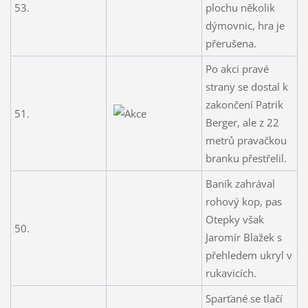
53.
plochu několik
dýmovnic, hra je
přerušena.
Po akci pravé
strany se dostal k
zakončení Patrik
51.
Berger, ale z 22
metrů pravačkou
branku přestřelil.
Baník zahrával
rohový kop, pas
Otepky však
50.
Jaromír Blažek s
přehledem ukryl v
rukavicích.
Sparťané se tlačí