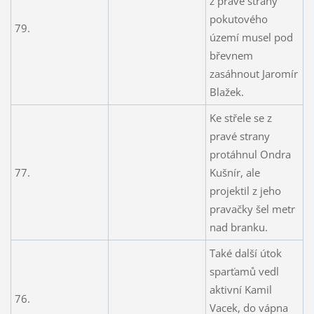
z pravé strany
pokutového
79.
území musel pod
břevnem
zasáhnout Jaromír
Blažek.
Ke střele se z
pravé strany
protáhnul Ondra
77.
Kušnír, ale
projektil z jeho
pravačky šel metr
nad branku.
Také další útok
sparťamů vedl
aktivní Kamil
76.
Vacek, do vápna