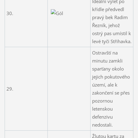
Ideální výlet po
křídle předvedl
30.
pravý bek Radim
Řezník, jehož
ostrý pas umístil k
levé tyči Střihavka.
Ostravští na
minutu zamkli
sparťany okolo
jejich pokutového
území, ale k
29.
zakončení se přes
pozornou
letenskou
defenzivu
nedostali.
Žlutou kartu za