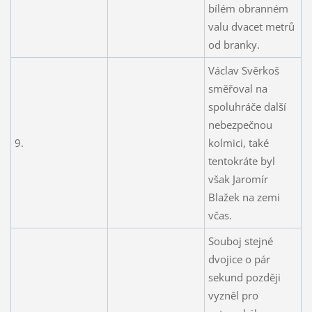
bílém obranném
valu dvacet metrů
od branky.
Václav Svěrkoš
směřoval na
spoluhráče další
nebezpečnou
9.
kolmici, také
tentokráte byl
však Jaromír
Blažek na zemi
včas.
Souboj stejné
dvojice o pár
sekund později
vyzněl pro