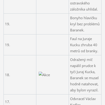
ostravského
záložníka uhlídal.
Bonyho hlavičku
19.
kryl bez problémů
Baranek.
Faul na Juraje
19.
Kucku zhruba 40
metrů od branky.
Odražený míč
napálil prudce k
tyči Juraj Kucka,
18.
Baranek se musel
hodně natahovat,
aby bylon vyrazil.
Odvracel Václav
17.
Kadlec.