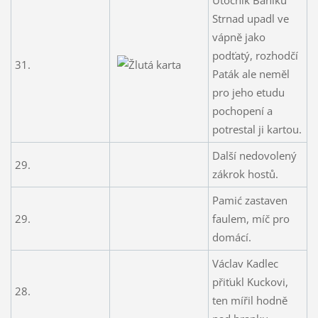
Strnad upadl ve
vápně jako
podťatý, rozhodčí
31.
Paták ale neměl
pro jeho etudu
pochopení a
potrestal ji kartou.
Další nedovolený
29.
zákrok hostů.
Pamić zastaven
29.
faulem, míč pro
domácí.
Václav Kadlec
přiťukl Kuckovi,
28.
ten mířil hodně