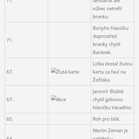
71.
tentokrát ale
vůbec netrefil
branku.
Bonyho hlavičku
doprostřed
71.
branky chytil
Baránek.
Lička dostal žlutou
67.
kartu za faul na
Žofčáka.
Jaromír Blažek
67.
chytil gólovou
hlavičku Varadiho.
65.
Roh pro bílé.
Martin Zeman je
64.
naštěstí v