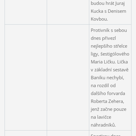
budou hrát Juraj
Kucka s Denisem
Kovbou.
Protivník s sebou
dnes přivezl
nejlepšího střelce
ligy, šestigólového
Maria Ličku. Lička
v základní sestavě
Baníku nechybí,
na rozdíl od
dalšího forvarda
Roberta Zehera,
jenž začne pouze
na lavičce
náhradníků.
Sparťany dnes