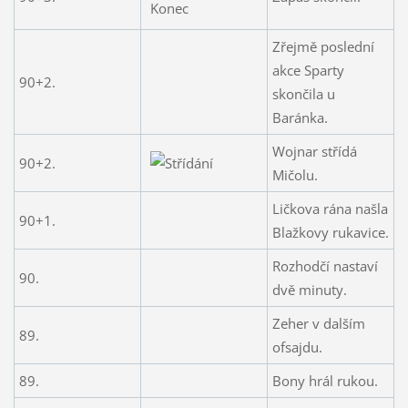
Zřejmě poslední
akce Sparty
90+2.
skončila u
Baránka.
Wojnar střídá
90+2.
Mičolu.
Ličkova rána našla
90+1.
Blažkovy rukavice.
Rozhodčí nastaví
90.
dvě minuty.
Zeher v dalším
89.
ofsajdu.
89.
Bony hrál rukou.