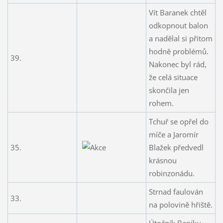
Vít Baranek chtěl
odkopnout balon
a nadělal si přitom
hodně problémů.
39.
Nakonec byl rád,
že celá situace
skončila jen
rohem.
Tchuř se opřel do
míče a Jaromír
35.
Blažek předvedl
krásnou
robinzonádu.
Strnad faulován
33.
na polovině hřiště.
Útočník Baníku