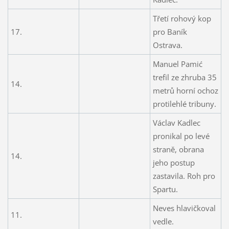
Třetí rohový kop
17.
pro Baník
Ostrava.
Manuel Pamić
trefil ze zhruba 35
14.
metrů horní ochoz
protilehlé tribuny.
Václav Kadlec
pronikal po levé
straně, obrana
14.
jeho postup
zastavila. Roh pro
Spartu.
Neves hlavičkoval
11.
vedle.