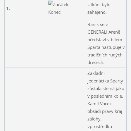
Utkání bylo
1.
zahájeno.
Baník se v
GENERALI Areně
představí v bílém.
Sparta nastupuje v
tradičních rudých
dresech.
Základní
jedenáctka Sparty
zůstala stejná jako
v posledním kole.
Kamil Vacek
obsadí pravý kraj
zálohy,
vprostředku