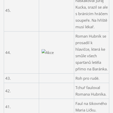
naskakoval Juraj
Kucka, srazil se ale
45.
s bránícím hráčem
soupeře. Na hřiště
musí lékař.
Roman Hubník se
prosadil k
hlavičce, která ke
44.
smůle všech
sparťanů letěla
přímo na Baránka.
43.
Roh pro rudé.
Tchuř fauloval
42.
Romana Hubníka.
Faul na šikovného
41.
Maria Ličku.