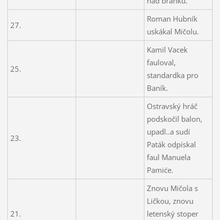
nad branku.
Roman Hubník
27.
uskákal Mičolu.
Kamil Vacek
fauloval,
25.
standardka pro
Baník.
Ostravský hráč
podskočil balon,
upadl..a sudí
23.
Paták odpískal
faul Manuela
Pamiće.
Znovu Mičola s
Ličkou, znovu
21.
letenský stoper