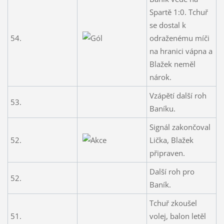
Spartě 1:0. Tchuř
se dostal k
54.
odraženému míči
na hranici vápna a
Blažek neměl
nárok.
Vzápětí další roh
53.
Baníku.
Signál zakončoval
52.
Lička, Blažek
připraven.
Další roh pro
52.
Baník.
Tchuř zkoušel
51.
volej, balon letěl