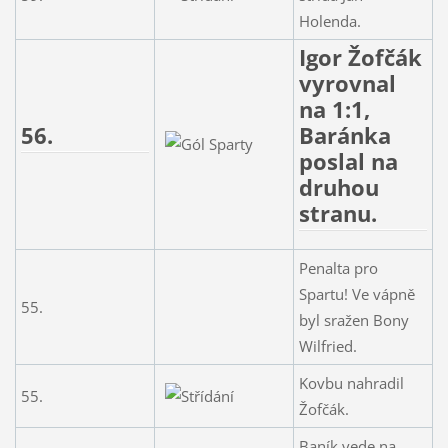
Holenda.
Igor Žofčák
vyrovnal
na 1:1,
56.
Baránka
poslal na
druhou
stranu.
Penalta pro
Spartu! Ve vápně
55.
byl sražen Bony
Wilfried.
Kovbu nahradil
55.
Žofčák.
Baník vede na