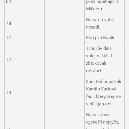
82.
před nabíhajícím
Mičolou.
Bonymu volej
78.
nesedl.
77.
Roh pro Baník.
Tchuřův další
volej naštěstí
77.
zblokovali
obránci.
Sudí teď odpískali
Kamilu Vackovi
74.
faul, který zřejmě
viděli jen oni...
Bony znovu
vyskočil nejvýše,