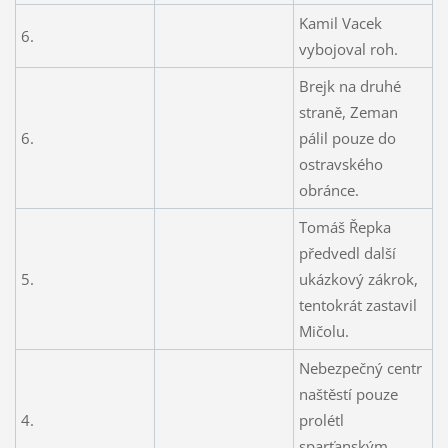
Kamil Vacek
6.
vybojoval roh.
Brejk na druhé
straně, Zeman
6.
pálil pouze do
ostravského
obránce.
Tomáš Řepka
předvedl další
5.
ukázkový zákrok,
tentokrát zastavil
Mičolu.
Nebezpečný centr
naštěstí pouze
4.
prolétl
sparťanským