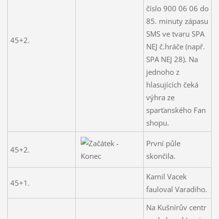
číslo 900 06 06 do
85. minuty zápasu
SMS ve tvaru SPA
45+2.
NEJ č.hráče (např.
SPA NEJ 28). Na
jednoho z
hlasujících čeká
výhra ze
sparťanského Fan
shopu.
První půle
45+2.
skončila.
Kamil Vacek
45+1.
fauloval Varadiho.
Na Kušnírův centr