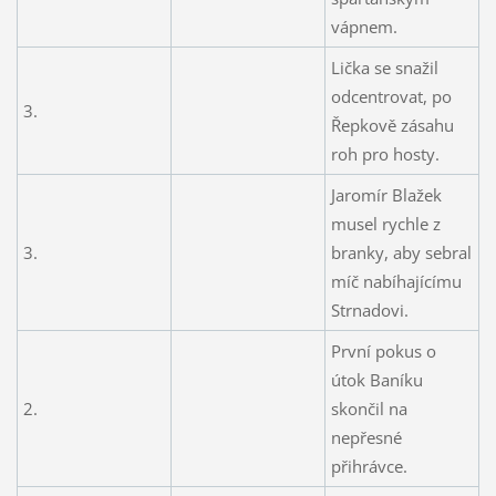
vápnem.
Lička se snažil
odcentrovat, po
3.
Řepkově zásahu
roh pro hosty.
Jaromír Blažek
musel rychle z
3.
branky, aby sebral
míč nabíhajícímu
Strnadovi.
První pokus o
útok Baníku
2.
skončil na
nepřesné
přihrávce.