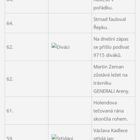
pořádku.
Strnad fauloval
64.
Řepku.
Na dnešní zápas
62.
se přišlo podívat
9715 diváků.
Martin Zeman
zůstává ležet na
62.
trávníku
GENERALI Areny.
Holendova
61.
tečovaná rána
skončila rohem.
Václava Kadlece
59.
střídá Jan