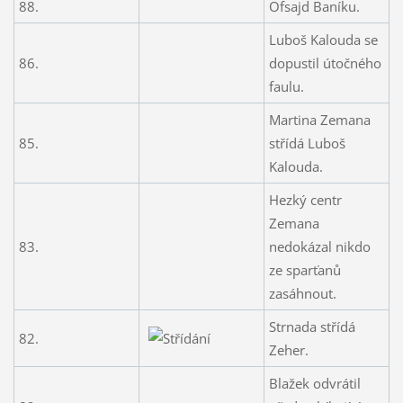
88.
Ofsajd Baníku.
Luboš Kalouda se
86.
dopustil útočného
faulu.
Martina Zemana
85.
střídá Luboš
Kalouda.
Hezký centr
Zemana
83.
nedokázal nikdo
ze sparťanů
zasáhnout.
Strnada střídá
82.
Zeher.
Blažek odvrátil