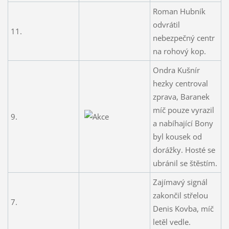
Roman Hubník
odvrátil
11.
nebezpečný centr
na rohový kop.
Ondra Kušnír
hezky centroval
zprava, Baranek
míč pouze vyrazil
9.
a nabíhající Bony
byl kousek od
dorážky. Hosté se
ubránil se štěstím.
Zajímavý signál
zakončil střelou
7.
Denis Kovba, míč
letěl vedle.