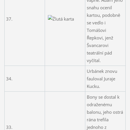
snahu ocenil
kartou, podobně
37.
se vedlo i
Tomášovi
Řepkovi, jenž
Švancarovi
teatrální pád
vyčítal.
Urbánek znovu
34.
fauloval Juraje
Kucku.
Bony se dostal k
odraženému
balonu, jeho ostrá
rána trefila
33.
jednoho z