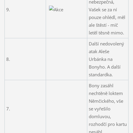
nebezpečná,
9.
Vašek se za ní
pouze ohlédl, měl
ale štěstí - míč
letěl těsně mimo.
Další nedovolený
atak Aleše
8.
Urbánka na
Bonyho. A další
standardka.
Bony zasáhl
nechtěně loktem
Němčického, vše
7.
se vyřešilo
domluvou,
rozhodčí pro kartu
nesáhl.