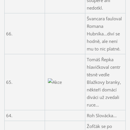
soupeře ani
nedotkl.
Švancara fauloval
Romana
66.
Hubníka...diví se
hodně, ale není
mu to nic platné.
Tomáš Řepka
hlavičkoval centr
těsně vedle
65.
Blažkovy branky,
někteří domácí
diváci už zvedali
ruce...
64.
Roh Slovácka...
Žofčák se po