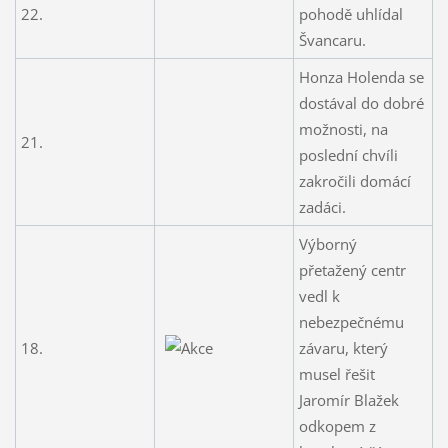
22.
pohodě uhlídal
Švancaru.
Honza Holenda se
dostával do dobré
možnosti, na
21.
poslední chvíli
zakročili domácí
zadáci.
Výborný
přetažený centr
vedl k
nebezpečnému
18.
závaru, který
musel řešit
Jaromír Blažek
odkopem z