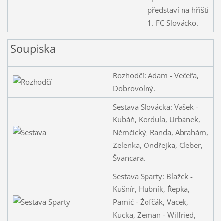
představí na hřišti
1. FC Slovácko.
Soupiska
Rozhodčí: Adam - Večeřa,
Dobrovolný.
Sestava Slovácka: Vašek -
Kubáň, Kordula, Urbánek,
Němčický, Randa, Abrahám,
Zelenka, Ondřejka, Cleber,
Švancara.
Sestava Sparty: Blažek -
Kušnír, Hubník, Řepka,
Pamić - Žofčák, Vacek,
Kucka, Zeman - Wilfried,