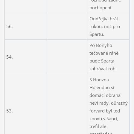
pochopení.
Ondřejka hrál
56.
rukou, míč pro
Spartu.
Po Bonyho
tečované ráně
54.
bude Sparta
zahrávat roh.
S Honzou
Holendou si
domácí obrana
neví rady, důrazný
53.
forvard byl teď
znovu v šanci,
trefil ale
prostředek