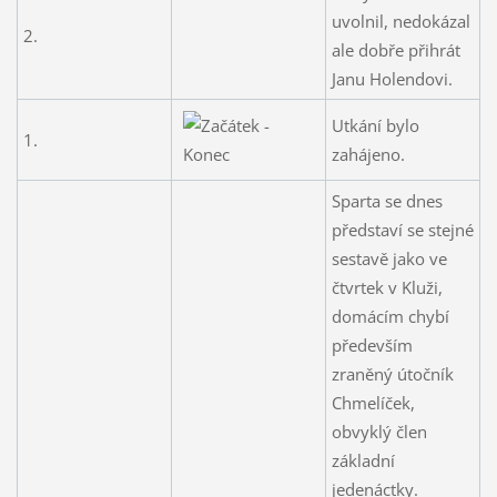
uvolnil, nedokázal
2.
ale dobře přihrát
Janu Holendovi.
Utkání bylo
1.
zahájeno.
Sparta se dnes
představí se stejné
sestavě jako ve
čtvrtek v Kluži,
domácím chybí
především
zraněný útočník
Chmelíček,
obvyklý člen
základní
jedenáctky.