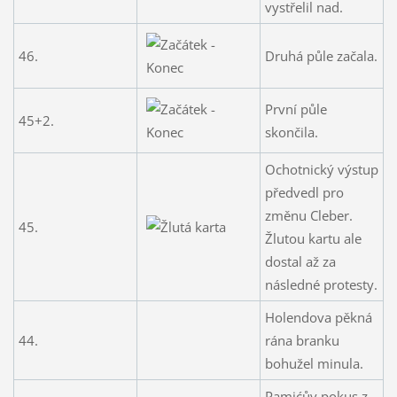
vystřelil nad.
46.
Druhá půle začala.
První půle
45+2.
skončila.
Ochotnický výstup
předvedl pro
změnu Cleber.
45.
Žlutou kartu ale
dostal až za
následné protesty.
Holendova pěkná
44.
rána branku
bohužel minula.
Pamićův pokus z