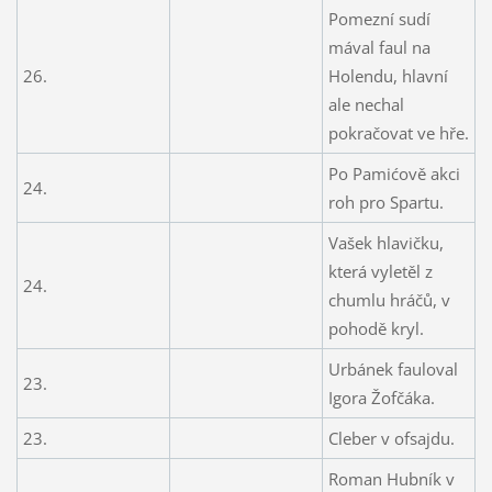
Pomezní sudí
mával faul na
26.
Holendu, hlavní
ale nechal
pokračovat ve hře.
Po Pamićově akci
24.
roh pro Spartu.
Vašek hlavičku,
která vyletěl z
24.
chumlu hráčů, v
pohodě kryl.
Urbánek fauloval
23.
Igora Žofčáka.
23.
Cleber v ofsajdu.
Roman Hubník v