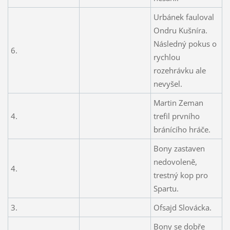
Urbánek fauloval
Ondru Kušníra.
Následný pokus o
6.
rychlou
rozehrávku ale
nevyšel.
Martin Zeman
4.
trefil prvního
bránícího hráče.
Bony zastaven
nedovoleně,
4.
trestný kop pro
Spartu.
3.
Ofsajd Slovácka.
Bony se dobře