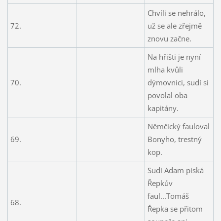
Chvíli se nehrálo,
72.
už se ale zřejmě
znovu začne.
Na hřišti je nyní
mlha kvůli
70.
dýmovnici, sudí si
povolal oba
kapitány.
Němčický fauloval
69.
Bonyho, trestný
kop.
Sudí Adam píská
Řepkův
faul...Tomáš
68.
Řepka se přitom