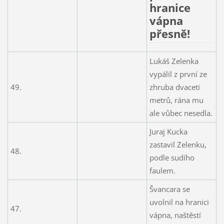
hranice
vápna
přesně!
Lukáš Zelenka
vypálil z první ze
49.
zhruba dvaceti
metrů, rána mu
ale vůbec nesedla.
Juraj Kucka
zastavil Zelenku,
48.
podle sudího
faulem.
Švancara se
uvolnil na hranici
47.
vápna, naštěstí