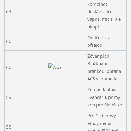
kombinaci
64.
dostával do
vápna, míč si ale
ukopl.
Ondřejka v
60.
ofsajdu.
Závar před
Blažkovou
60.
brankou, obrana
ACS si poradila.
Zeman fauloval
59.
Švancaru, přímý
kop pro Slovácko.
Pro Cleberovy
etudy nemá
58.
rozhodčí žádné