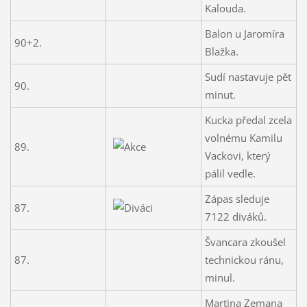
Kalouda.
Balon u Jaromíra
90+2.
Blažka.
Sudí nastavuje pět
90.
minut.
Kucka předal zcela
volnému Kamilu
89.
Vackovi, který
pálil vedle.
Zápas sleduje
87.
7122 diváků.
Švancara zkoušel
87.
technickou ránu,
minul.
Martina Zemana