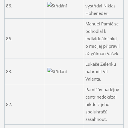
86.
vystřídal Niklas
Hoheneder.
Manuel Pamić se
odhodlal k
86.
individuální akci,
o míč jej připravil
až gólman Vašek.
Lukáše Zelenku
83.
nahradil Vít
Valenta.
Pamićův nadějný
centr nedokázal
82.
nikdo z jeho
spoluhráčů
zasáhnout.