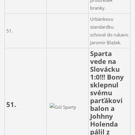
branky.
Urbánkovu
standardku
51.
schoval do rukavic
Jaromír Blažek.
Sparta
vede na
Slovácku
1:0!!! Bony
sklepnul
svému
parťákovi
51.
balon a
Johhny
Holenda
pálil z