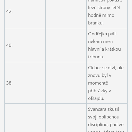
levé strany letěl
42.
hodně mimo
branku.
Ondřejka pálil
někam mezi
40.
hlavní a krátkou
tribunu.
Cleber se divi, ale
znovu byl v
38.
momentě
přihrávky v
ofsajdu.
Švancara zkusil
svoji oblíbenou
disciplinu, pád ve
vápně. Adam jeho