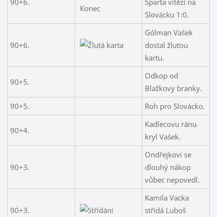
90+6.
Sparta vítězí na
Slovácku 1:0.
Gólman Vašek
90+6.
dostal žlutou
kartu.
Odkop od
90+5.
Blažkovy branky.
90+5.
Roh pro Slovácko.
Kadlecovu ránu
90+4.
kryl Vašek.
Ondřejkovi se
90+3.
dlouhý nákop
vůbec nepovedl.
Kamila Vacka
90+3.
střídá Luboš