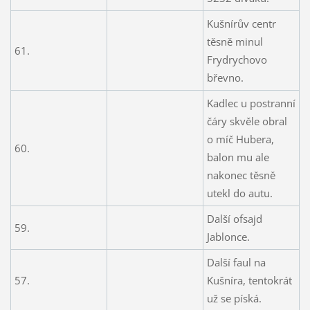
Kušnírův centr
těsně minul
61.
Frydrychovo
břevno.
Kadlec u postranní
čáry skvěle obral
o míč Hubera,
60.
balon mu ale
nakonec těsně
utekl do autu.
Další ofsajd
59.
Jablonce.
Další faul na
57.
Kušníra, tentokrát
už se píská.