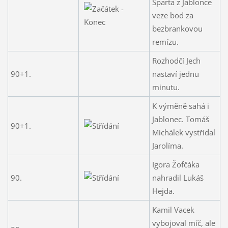
Sparta z Jablonce
veze bod za
bezbrankovou
remízu.
Rozhodčí Jech
90+1.
nastaví jednu
minutu.
K výměně sahá i
Jablonec. Tomáš
90+1.
Michálek vystřídal
Jarolíma.
Igora Žofčáka
90.
nahradil Lukáš
Hejda.
Kamil Vacek
vybojoval míč, ale