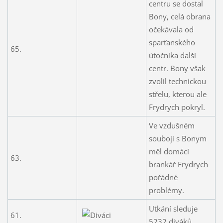
centru se dostal
Bony, celá obrana
očekávala od
sparťanského
65.
útočníka další
centr. Bony však
zvolil technickou
střelu, kterou ale
Frydrych pokryl.
Ve vzdušném
souboji s Bonym
měl domácí
63.
brankář Frydrych
pořádné
problémy.
Utkání sleduje
61.
5232 diváků.