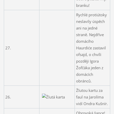
branku!
Rychlé protiútoky
neslavily úspěch
ani na jedné
straně. Nejdříve
domácího
27.
Haurdiće zastavil
ofsajd, o chvíli
později Igora
Žofčáka jeden z
domácích
obránců.
Žlutou kartu za
26.
faul na Jarolíma
vidí Ondra Kušnír.
Obrovská šance!