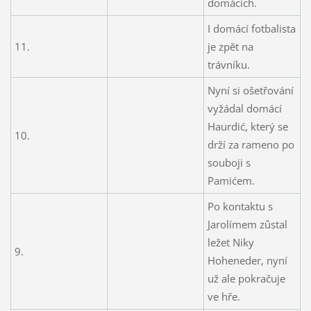
domácích.
I domácí fotbalista
11.
je zpět na
trávníku.
Nyní si ošetřování
vyžádal domácí
Haurdić, který se
10.
drží za rameno po
souboji s
Pamićem.
Po kontaktu s
Jarolímem zůstal
ležet Niky
9.
Hoheneder, nyní
už ale pokračuje
ve hře.