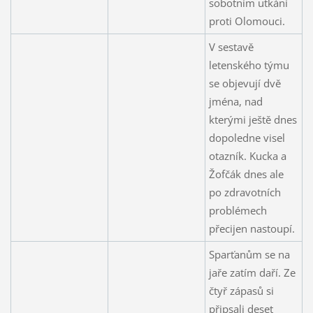
sobotním utkání
proti Olomouci.
V sestavě
letenského týmu
se objevují dvě
jména, nad
kterými ještě dnes
dopoledne visel
otazník. Kucka a
Žofčák dnes ale
po zdravotních
problémech
přecijen nastoupí.
Sparťanům se na
jaře zatím daří. Ze
čtyř zápasů si
připsali deset