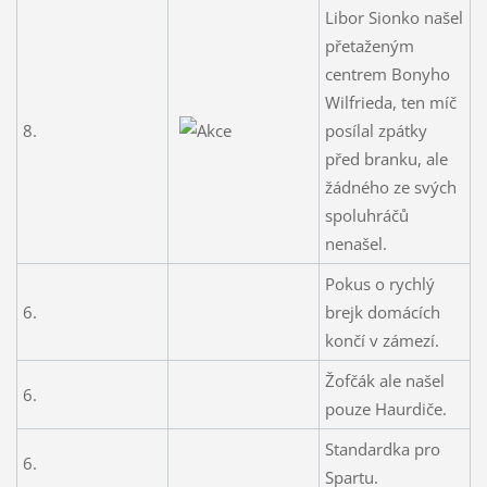
Libor Sionko našel
přetaženým
centrem Bonyho
Wilfrieda, ten míč
8.
posílal zpátky
před branku, ale
žádného ze svých
spoluhráčů
nenašel.
Pokus o rychlý
6.
brejk domácích
končí v zámezí.
Žofčák ale našel
6.
pouze Haurdiče.
Standardka pro
6.
Spartu.