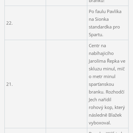
branku!
Po faulu Pavlíka
na Sionka
22.
standardka pro
Spartu.
Centr na
nabíhajícího
Jarolíma Řepka ve
skluzu minul, míč
o metr minul
21.
sparťanskou
branku. Rozhodčí
Jech nařídil
rohový kop, který
následně Blažek
vyboxoval.