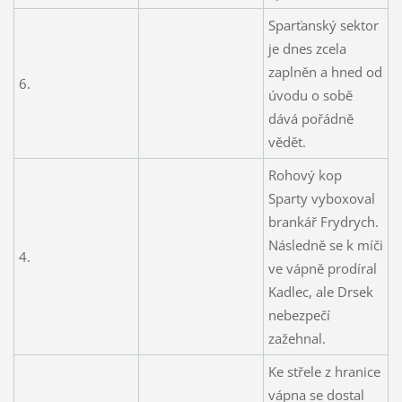
Sparťanský sektor
je dnes zcela
zaplněn a hned od
6.
úvodu o sobě
dává pořádně
vědět.
Rohový kop
Sparty vyboxoval
brankář Frydrych.
Následně se k míči
4.
ve vápně prodíral
Kadlec, ale Drsek
nebezpečí
zažehnal.
Ke střele z hranice
vápna se dostal