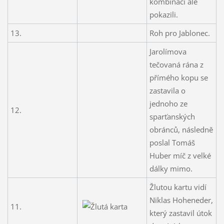
kombinaci ale
pokazili.
13.
Roh pro Jablonec.
Jarolímova
tečovaná rána z
přímého kopu se
zastavila o
jednoho ze
12.
sparťanských
obránců, následně
poslal Tomáš
Huber míč z velké
dálky mimo.
Žlutou kartu vidí
Niklas Hoheneder,
11.
který zastavil útok