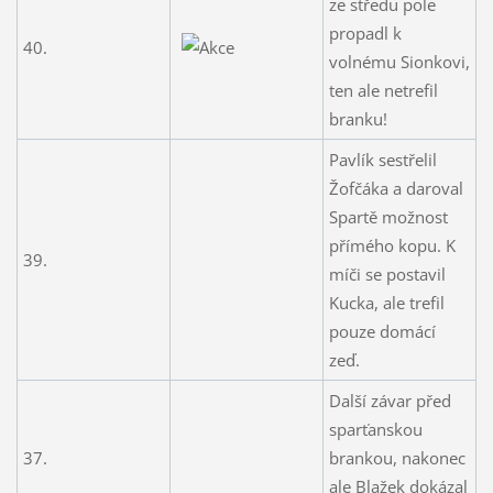
ze středu pole
propadl k
40.
volnému Sionkovi,
ten ale netrefil
branku!
Pavlík sestřelil
Žofčáka a daroval
Spartě možnost
přímého kopu. K
39.
míči se postavil
Kucka, ale trefil
pouze domácí
zeď.
Další závar před
sparťanskou
37.
brankou, nakonec
ale Blažek dokázal