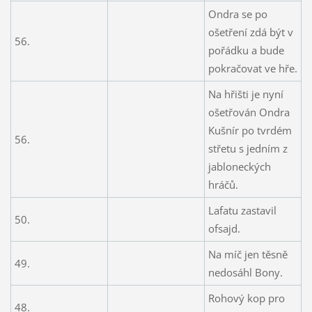
Ondra se po
ošetření zdá být v
56.
pořádku a bude
pokračovat ve hře.
Na hřišti je nyní
ošetřován Ondra
Kušnír po tvrdém
56.
střetu s jedním z
jabloneckých
hráčů.
Lafatu zastavil
50.
ofsajd.
Na míč jen těsně
49.
nedosáhl Bony.
Rohový kop pro
48.