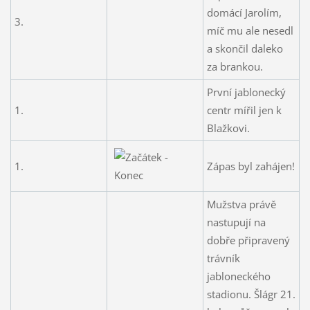
domácí Jarolím,
3.
míč mu ale nesedl
a skončil daleko
za brankou.
První jablonecký
1.
centr mířil jen k
Blažkovi.
1.
Zápas byl zahájen!
Mužstva právě
nastupují na
dobře připravený
trávník
jabloneckého
stadionu. Šlágr 21.