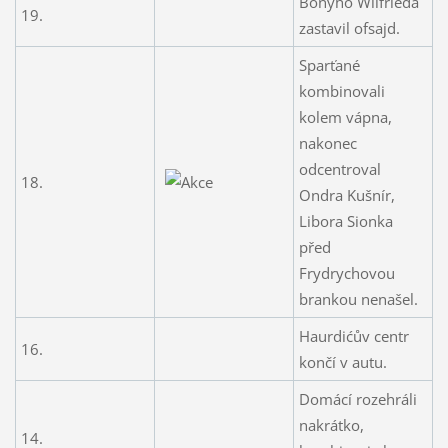
Bonyho Wilfrieda
19.
zastavil ofsajd.
Sparťané
kombinovali
kolem vápna,
nakonec
odcentroval
18.
Ondra Kušnír,
Libora Sionka
před
Frydrychovou
brankou nenašel.
Haurdićův centr
16.
končí v autu.
Domácí rozehráli
nakrátko,
14.