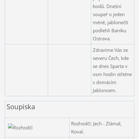
bodů. Dnešní
soupeř o jeden
méně, jablonečtí
podlehli Baníku
Ostrava.
Zdravíme Vás ze
severu Čech, kde
se dnes Sparta v
osm hodin střetne
s domácím
Jabloncem.
Soupiska
Rozhodčí: Jech - Zlámal,
Koval.