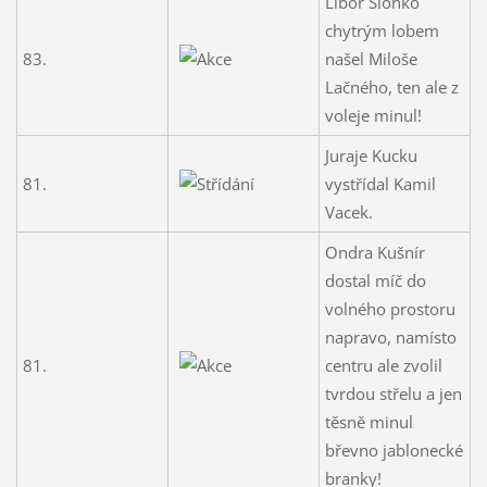
Libor Sionko
chytrým lobem
83.
našel Miloše
Lačného, ten ale z
voleje minul!
Juraje Kucku
81.
vystřídal Kamil
Vacek.
Ondra Kušnír
dostal míč do
volného prostoru
napravo, namísto
81.
centru ale zvolil
tvrdou střelu a jen
těsně minul
břevno jablonecké
branky!