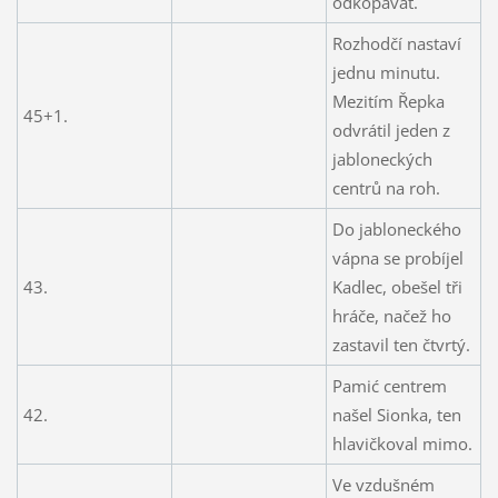
odkopávat.
Rozhodčí nastaví
jednu minutu.
Mezitím Řepka
45+1.
odvrátil jeden z
jabloneckých
centrů na roh.
Do jabloneckého
vápna se probíjel
43.
Kadlec, obešel tři
hráče, načež ho
zastavil ten čtvrtý.
Pamić centrem
42.
našel Sionka, ten
hlavičkoval mimo.
Ve vzdušném