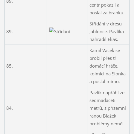
89.
centr pokazil a
poslal za branku.
Střídání v dresu
89.
Jablonce. Pavlíka
nahradil Eliáš.
Kamil Vacek se
probil přes tři
85.
domácí hráče,
kolmici na Sionka
a poslal mimo.
Pavlík napřáhl ze
sedmadaceti
84.
metrů, s přízemní
ranou Blažek
problémy neměl.