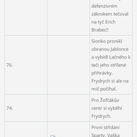
defenzivním
zákrokem tečoval
na tyč Erich
Brabec!!
Sionko pronikl
obranou Jablonce
a vybídl Lačného k
76.
teči jeho střílené
přihrávky,
Frydrych si ale na
míč počíhal.
Pro Žofčákův
74.
centr si vyběhl
Frydrych.
První střídání
Sparty. Vaška