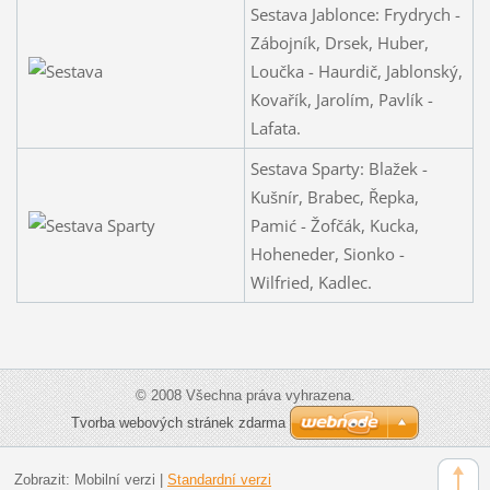
Sestava Jablonce: Frydrych -
Zábojník, Drsek, Huber,
Loučka - Haurdič, Jablonský,
Kovařík, Jarolím, Pavlík -
Lafata.
Sestava Sparty: Blažek -
Kušnír, Brabec, Řepka,
Pamić - Žofčák, Kucka,
Hoheneder, Sionko -
Wilfried, Kadlec.
© 2008 Všechna práva vyhrazena.
Tvorba webových stránek zdarma
Zobrazit:
Mobilní verzi
|
Standardní verzi