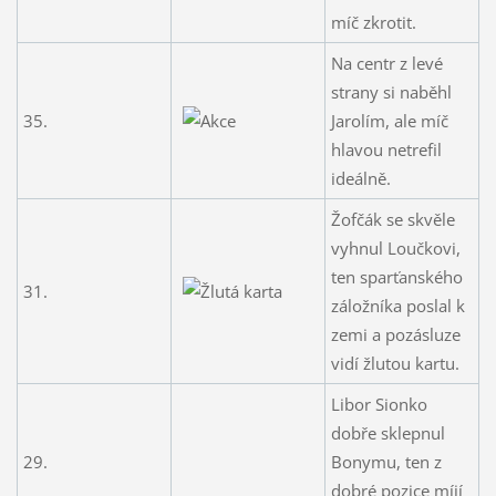
míč zkrotit.
Na centr z levé
strany si naběhl
35.
Jarolím, ale míč
hlavou netrefil
ideálně.
Žofčák se skvěle
vyhnul Loučkovi,
ten sparťanského
31.
záložníka poslal k
zemi a pozásluze
vidí žlutou kartu.
Libor Sionko
dobře sklepnul
29.
Bonymu, ten z
dobré pozice míjí