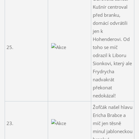
Kušnír centroval
před branku,
domácí odvrátili
jen k
Hohenderovi. Od
25.
toho se míč
odrazil k Liboru
Sionkovi, který ale
Frydrycha
nadvakrát
překonat
nedokázal!
Žofčák našel hlavu
Ericha Brabce a
23.
míč jen těsně
minul jabloneckou