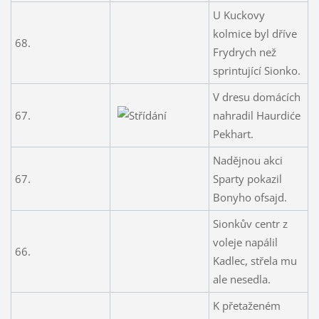
U Kuckovy
kolmice byl dříve
68.
Frydrych než
sprintující Sionko.
V dresu domácích
67.
nahradil Haurdiće
Pekhart.
Nadějnou akci
67.
Sparty pokazil
Bonyho ofsajd.
Sionkův centr z
voleje napálil
66.
Kadlec, střela mu
ale nesedla.
K přetaženém