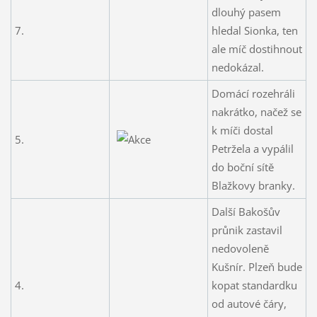
dlouhý pasem
7.
hledal Sionka, ten
ale míč dostihnout
nedokázal.
Domácí rozehráli
nakrátko, načež se
k míči dostal
5.
Petržela a vypálil
do boční sítě
Blažkovy branky.
Další Bakošův
průnik zastavil
nedovoleně
Kušnír. Plzeň bude
4.
kopat standardku
od autové čáry,