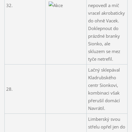
32.
nepovedl a míč
vracel akrobaticky
do ohně Vacek.
Doklepnout do
prázdné branky
Sionko, ale
skluzem se mez
tyče netrefil.
Lačný sklepával
Kladrubského
centr Sionkovi,
28.
kombinaci však
přerušil domácí
Navrátil.
Limberský svou
střelu opřel jen do