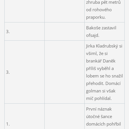
zhruba pět metrů
od rohového
praporku.
Bakoše zastavil
3.
ofsajd.
Jirka Kladrubský si
všiml, že si
brankář Daněk
příliš vyběhl a
3.
lobem se ho snažil
přehodit. Domácí
golman si však
míč pohlídal.
První náznak
útočné šance
1.
domácích pohřbil