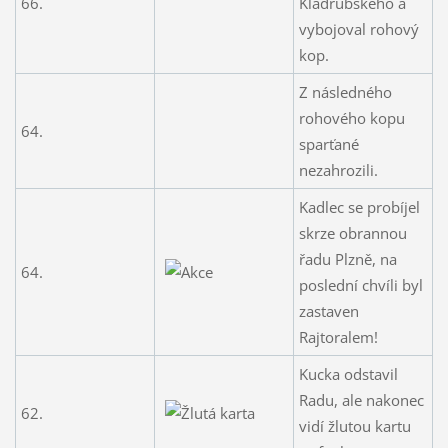
66.
Kladrubského a
vybojoval rohový
kop.
Z následného
rohového kopu
64.
sparťané
nezahrozili.
Kadlec se probíjel
skrze obrannou
řadu Plzně, na
64.
poslední chvíli byl
zastaven
Rajtoralem!
Kucka odstavil
Radu, ale nakonec
62.
vidí žlutou kartu