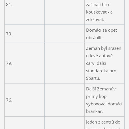
81.
začínají hru
kouskovat - a
zdržovat.
Domácí se opět
79.
ubránili.
Zeman byl sražen
u levé autové
79.
čáry, další
standardka pro
Spartu.
Další Zemanův
přímý kop
76.
vyboxoval domácí
brankář.
Jeden z centrů do