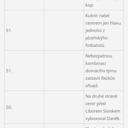
kop.
Kušnír našel
centrem jen hlavu
51.
jednoho z
plzeňskýho
fotbalistů.
Nebezpečnou
kombinaci
51.
domácího týmu
zastavil Rezkův
ofsajd.
Na druhé straně
centr před
50.
Liborem Sionkem
vyboxoval Daněk.