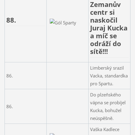
Zemanův
centr si
88.
naskočil
Juraj Kucka
a míč se
odráží do
sítě!!!
Limberský srazil
86.
Vacka, standardka
pro Spartu.
Do plzeňského
vápna se probíjel
86.
Kucka, bohužel
neúspěšně.
Vaška Kadlece