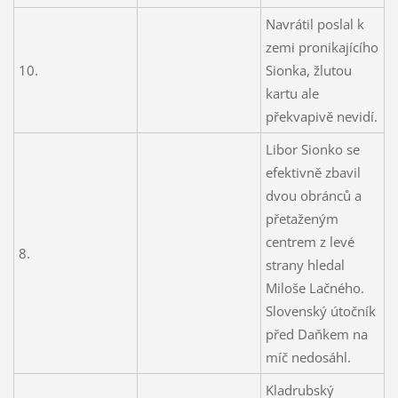
Navrátil poslal k
zemi pronikajícího
10.
Sionka, žlutou
kartu ale
překvapivě nevidí.
Libor Sionko se
efektivně zbavil
dvou obránců a
přetaženým
centrem z levé
8.
strany hledal
Miloše Lačného.
Slovenský útočník
před Daňkem na
míč nedosáhl.
Kladrubský