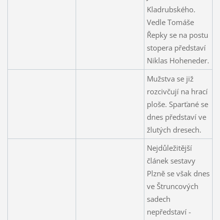
Kladrubského.
Vedle Tomáše
Řepky se na postu
stopera představí
Niklas Hoheneder.
Mužstva se již
rozcivčují na hrací
ploše. Sparťané se
dnes představí ve
žlutých dresech.
Nejdůležitější
článek sestavy
Plzně se však dnes
ve Štruncových
sadech
nepředstaví -