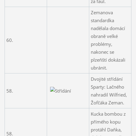
za faul.
Zemanova
standardka
nadělala domácí
obraně velké
60.
problémy,
nakonec se
plzeňští dokázali
ubránit.
Dvojité střídání
Sparty: Lačného
58.
nahradil Wilfried,
Žofčáka Zeman.
Kucka bombou z
přímého kopu
protáhl Daňka,
58.