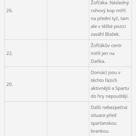
Žofčáka. Následný
26.
rohový kop mířil
na přední tyč, tam
ale v těžké pozici
zasáhl Blažek.
Žofčákův centr
22.
mířil jen na
Daňka.
Domácí jsou v
těchto fázích
20.
aktivnější a Spartu
do hry nepouštějí.
Další nebezpečná
situace před
sparťanskou
brankou.