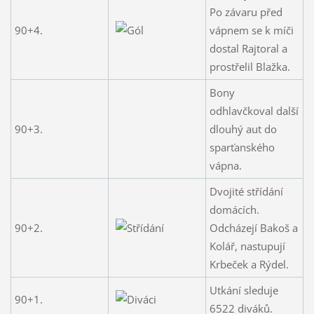
Po závaru před
90+4.
vápnem se k míči
dostal Rajtoral a
prostřelil Blažka.
Bony
odhlavčkoval další
90+3.
dlouhý aut do
sparťanského
vápna.
Dvojité střídání
domácích.
90+2.
Odcházejí Bakoš a
Kolář, nastupují
Krbeček a Rýdel.
Utkání sleduje
90+1.
6522 diváků.