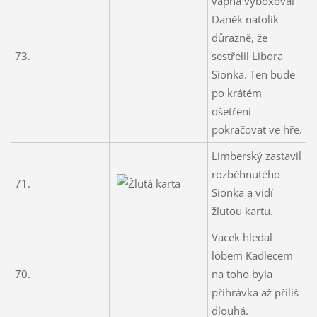
vápna vyboxoval
Daněk natolik
důrazně, že
73.
sestřelil Libora
Sionka. Ten bude
po krátém
ošetření
pokračovat ve hře.
Limberský zastavil
rozběhnutého
71.
Sionka a vidí
žlutou kartu.
Vacek hledal
lobem Kadlecem
70.
na toho byla
přihrávka až příliš
dlouhá.