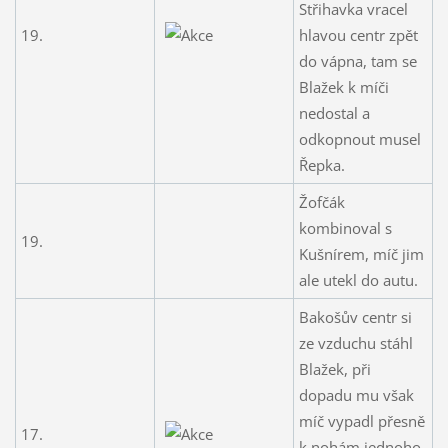
Střihavka vracel
19.
hlavou centr zpět
do vápna, tam se
Blažek k míči
nedostal a
odkopnout musel
Řepka.
Žofčák
kombinoval s
19.
Kušnírem, míč jim
ale utekl do autu.
Bakošův centr si
ze vzduchu stáhl
Blažek, při
dopadu mu však
míč vypadl přesně
17.
k nohám jednoho