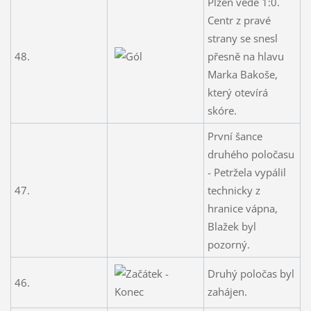
Plzeň vede 1:0.
Centr z pravé
strany se snesl
48.
přesně na hlavu
Marka Bakoše,
který otevírá
skóre.
První šance
druhého poločasu
- Petržela vypálil
47.
technicky z
hranice vápna,
Blažek byl
pozorný.
Druhý poločas byl
46.
zahájen.