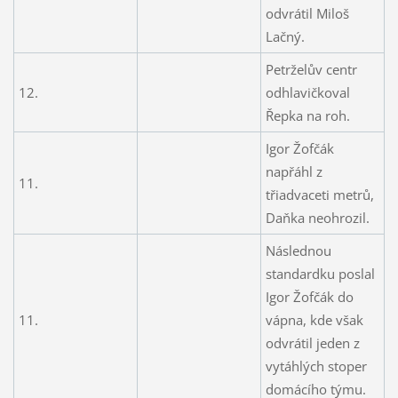
odvrátil Miloš
Lačný.
Petrželův centr
12.
odhlavičkoval
Řepka na roh.
Igor Žofčák
napřáhl z
11.
třiadvaceti metrů,
Daňka neohrozil.
Následnou
standardku poslal
Igor Žofčák do
11.
vápna, kde však
odvrátil jeden z
vytáhlých stoper
domácího týmu.