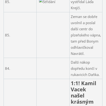
85.
vystřídal Láďa
Krejčí.
Zeman se dobře
uvolnil a poslal
další centr do
85.
plzeňského vápna,
tam před Bonym
odhlavičkoval
Navrátil.
Další nákop
84.
dopředu končí v
rukavicích Daňka.
1:1! Kamil
Vacek
našel
krásným