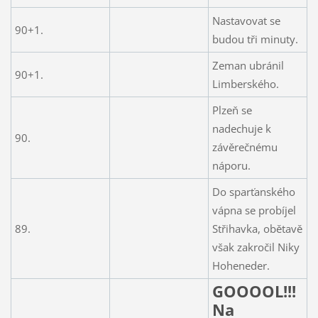
Nastavovat se
90+1.
budou tři minuty.
Zeman ubránil
90+1.
Limberského.
Plzeň se
nadechuje k
90.
závěrečnému
náporu.
Do sparťanského
vápna se probíjel
89.
Střihavka, obětavě
však zakročil Niky
Hoheneder.
GOOOOL!!!
Na