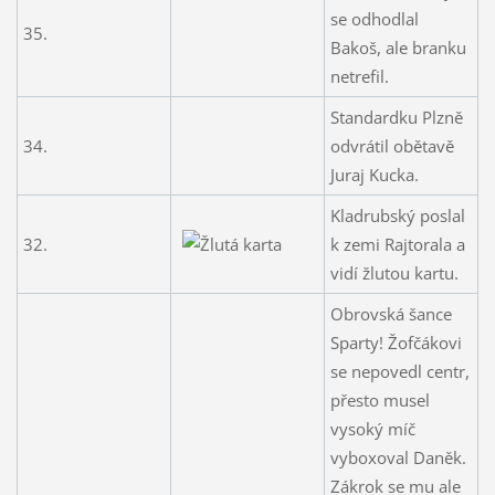
se odhodlal
35.
Bakoš, ale branku
netrefil.
Standardku Plzně
34.
odvrátil obětavě
Juraj Kucka.
Kladrubský poslal
32.
k zemi Rajtorala a
vidí žlutou kartu.
Obrovská šance
Sparty! Žofčákovi
se nepovedl centr,
přesto musel
vysoký míč
vyboxoval Daněk.
Zákrok se mu ale