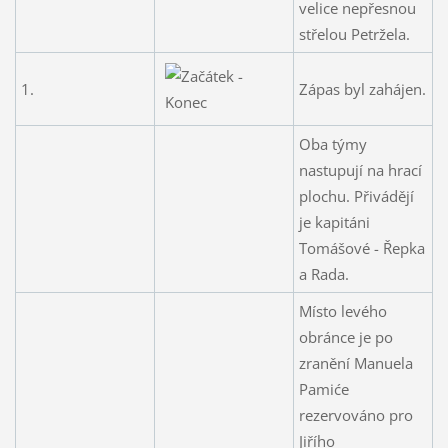
velice nepřesnou
střelou Petržela.
1.
Zápas byl zahájen.
Oba týmy
nastupují na hrací
plochu. Přivádějí
je kapitáni
Tomášové - Řepka
a Rada.
Místo levého
obránce je po
zranění Manuela
Pamiće
rezervováno pro
Jiřího