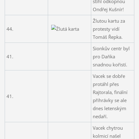
stihl odkopnou
Ondřej Kušnír!
Žlutou kartu za
44.
protesty vidí
Tomáš Řepka.
Sionkův centr byl
41.
pro Daňka
snadnou kořistí.
Vacek se dobře
protáhl přes
Rajtorala, finální
41.
přihrávky se ale
dnes letenským
nedaří.
Vacek chytrou
kolmicí našel