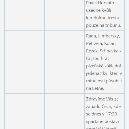
Pavel Horváth
usedne kvůli
karetnímu trestu
pouze na tribunu.
Rada, Limberský,
Petržela, Kolář,
Rezek, Střihavka -
to jsou hráči
plzeňské základní
jedenáctky, kteří v
minulosti působili
na Letné.
Zdravíme Vás ze
západu Čech, kde
se dnes v 17:30
sparťané postaví
domácí Viktorii