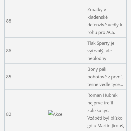
Zmatky v
kladenské
88.
defenzivě vedly k
rohu pro ACS.
Tlak Sparty je
86.
vytrvalý, ale
neplodný.
Bony pálil
85.
pohotově z první,
těsně vedle tyče...
Roman Hubník
nejprve trefil
zblízka tyč.
82.
Vzápětí byl blízko
gólu Martin Jirouš,