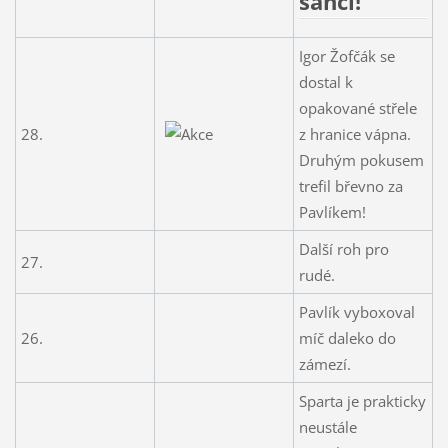
šanci!
Igor Žofčák se
dostal k
opakované střele
28.
z hranice vápna.
Druhým pokusem
trefil břevno za
Pavlíkem!
Další roh pro
27.
rudé.
Pavlík vyboxoval
26.
míč daleko do
zámezí.
Sparta je prakticky
neustále