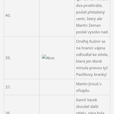
dva protihráče,
poslal přetažený
40.
centr, který ale
Martin Zeman
poslal vysoko nad.
Ondřej Kušnír se
na hranici vápna
odhodlal ke střele,
39.
která jen těsně
minula pravou tyč
Pavlíkovy branky!
Martin Jirouš v
37.
ofsajdu.
Kamil Vacek
zkoušel další
36.
střelu, rána byla