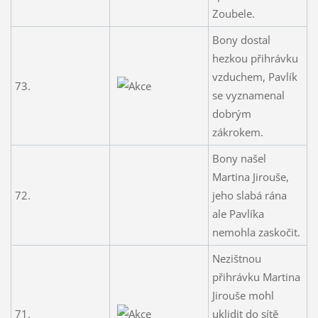
Zoubele.
Bony dostal
hezkou přihrávku
vzduchem, Pavlík
73.
se vyznamenal
dobrým
zákrokem.
Bony našel
Martina Jirouše,
72.
jeho slabá rána
ale Pavlíka
nemohla zaskočit.
Nezištnou
přihrávku Martina
Jirouše mohl
71.
uklidit do sítě