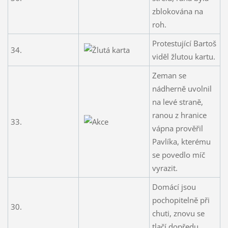
zblokována na
roh.
Protestující Bartoš
34.
viděl žlutou kartu.
Zeman se
nádherně uvolnil
na levé straně,
ranou z hranice
33.
vápna prověřil
Pavlíka, kterému
se povedlo míč
vyrazit.
Domácí jsou
pochopitelně při
30.
chuti, znovu se
tlačí dopředu.