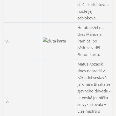
stačil zorientovat,
hosté jej
zablokovali.
Holub držel na
dres Manuela
9.
Pamiće, po
zásluze viděl
žlutou kartu.
Matús Kozáčik
dnes nahradil v
základní sestavě
Jaromíra Blažka ze
zjevného důvodu -
letenská jednička
8.
se vykartovala v
Lize mistrů s