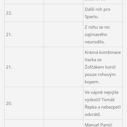
Další roh pro
22.
Spartu.
Z rohu se nic
21.
zajímavého
neurodilo.
Krásná kombinace
Vacka ze
21.
Žofčákem končí
pouze rohovým
kopem.
Ve vápně nejvýše
vyskočil Tomáš
20.
Řepka a nebezpečí
odvrátil.
Manuel Pamić