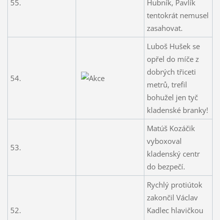
55.
Hubník, Pavlík
tentokrát nemusel
zasahovat.
Luboš Hušek se
opřel do míče z
dobrých třiceti
54.
metrů, trefil
bohužel jen tyč
kladenské branky!
Matúš Kozáčik
vyboxoval
53.
kladenský centr
do bezpečí.
Rychlý protiútok
zakončil Václav
52.
Kadlec hlavičkou