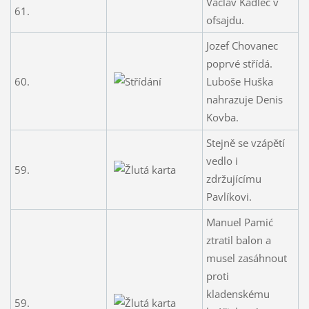
Václav Kadlec v
61.
ofsajdu.
Jozef Chovanec
poprvé střídá.
60.
Luboše Huška
nahrazuje Denis
Kovba.
Stejně se vzápětí
vedlo i
59.
zdržujícímu
Pavlíkovi.
Manuel Pamić
ztratil balon a
musel zasáhnout
proti
kladenskému
59.