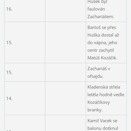
Hušek byl
16.
faulován
Zachariášem.
Bartoš se přes
Huška dostal až
15.
do vápna, jeho
centr zachytil
Matúš Kozáčik.
Zachariáš v
15.
ofsajdu.
Kladenská střela
letěla hodně vedle
14.
Kozáčikovy
branky.
Kamil Vacek se
balonu dotknul