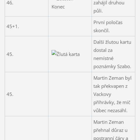
46.
zahájil druhou
půli.
První poločas
45+1.
skončil.
Další žlutou kartu
dostal za
45.
nemístné
poznámky Szabo.
Martin Zeman byl
tak překvapen z
45.
Vackovy
přihrávky, že míč
vůbec nezasáhl.
Martin Zeman
přehnal důraz u
postranní čáry a