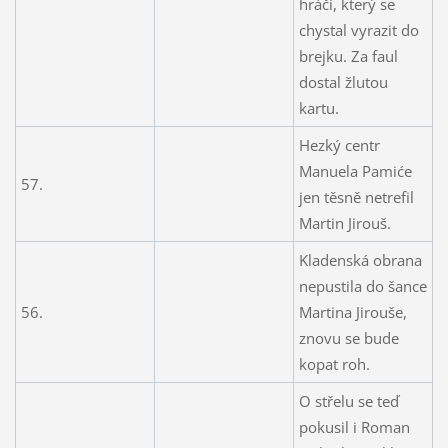
hráči, který se
chystal vyrazit do
brejku. Za faul
dostal žlutou
kartu.
Hezký centr
Manuela Pamiće
57.
jen těsně netrefil
Martin Jirouš.
Kladenská obrana
nepustila do šance
56.
Martina Jirouše,
znovu se bude
kopat roh.
O střelu se teď
pokusil i Roman