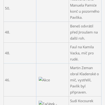
Manuela Pamiće
50.
konč u pozorného
Pavlíka.
Beneš odvrátil
48.
před Jiroušem na
další roh.
Faul na Kamila
48.
Vacka, míč pro
rudé.
Martin Zeman
obral Kladenské o
46.
míč, vystřelil,
Pavlík byl
připraven.
Sudí Kocourek