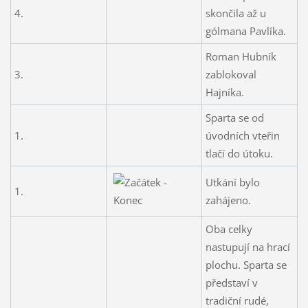
4.
skončila až u
gólmana Pavlíka.
Roman Hubník
3.
zablokoval
Hajníka.
Sparta se od
1.
úvodních vteřin
tlačí do útoku.
Utkání bylo
1.
zahájeno.
Oba celky
nastupují na hrací
plochu. Sparta se
představí v
tradiční rudé,