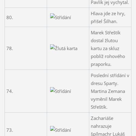
Pavlík jej vychytal.
Hlava jde ze hry,
80.
přišel Šilhan.
Marek Střeštík
dostal žlutou
78.
kartu za skluz
poblíž rohového
praporku.
Poslední střídání v
dresu Sparty.
74.
Martina Zemana
vyměnil Marek
Střeštík.
Zachariáše
nahrazuje
73.
špílmachr Lukáš