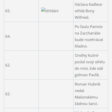
Václava Kadlece
65.
střídá Bony
Wilfried.
Po faulu Pamiće
na Zacchariáše
64.
bude rozehrávat
Kladno.
Ondřej Kušnír
poslal svoji střelu
62.
do míst, kde stál
gólman Pavlík.
Roman Hubník
nedal
62.
Mašonskému
žádnou šanci.