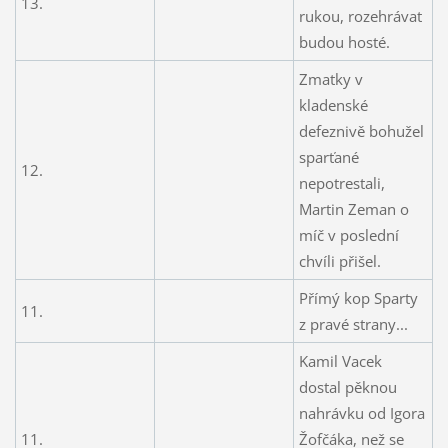
13.
rukou, rozehrávat
budou hosté.
Zmatky v
kladenské
defeznivě bohužel
sparťané
12.
nepotrestali,
Martin Zeman o
míč v poslední
chvíli přišel.
Přímý kop Sparty
11.
z pravé strany...
Kamil Vacek
dostal pěknou
nahrávku od Igora
11.
Žofčáka, než se