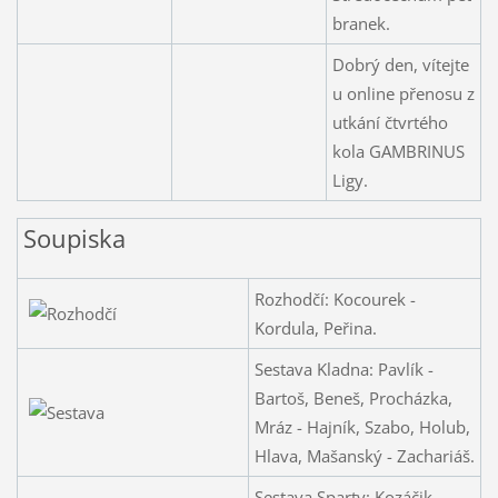
branek.
Dobrý den, vítejte
u online přenosu z
utkání čtvrtého
kola GAMBRINUS
Ligy.
Soupiska
Rozhodčí: Kocourek -
Kordula, Peřina.
Sestava Kladna: Pavlík -
Bartoš, Beneš, Procházka,
Mráz - Hajník, Szabo, Holub,
Hlava, Mašanský - Zachariáš.
Sestava Sparty: Kozáčik -