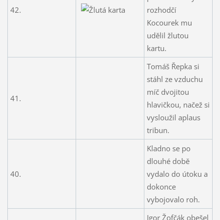
42.
rozhodčí
Kocourek mu
udělil žlutou
kartu.
Tomáš Řepka si
stáhl ze vzduchu
míč dvojitou
41.
hlavičkou, načež si
vysloužil aplaus
tribun.
Kladno se po
dlouhé době
40.
vydalo do útoku a
dokonce
vybojovalo roh.
Igor Žofčák obešel