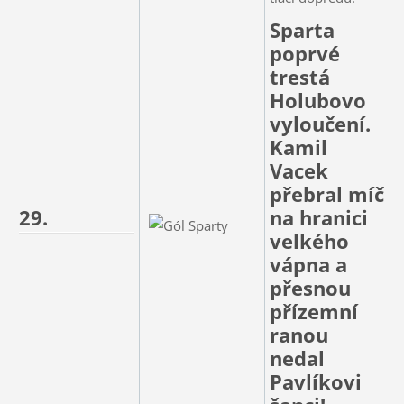
Sparta
poprvé
trestá
Holubovo
vyloučení.
Kamil
Vacek
přebral míč
29.
na hranici
velkého
vápna a
přesnou
přízemní
ranou
nedal
Pavlíkovi