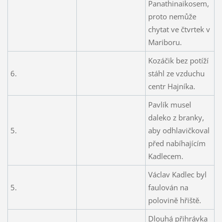
Panathinaikosem,
proto nemůže
chytat ve čtvrtek v
Mariboru.
Kozáčik bez potíží
6.
stáhl ze vzduchu
centr Hajníka.
Pavlík musel
daleko z branky,
5.
aby odhlavičkoval
před nabíhajícím
Kadlecem.
Václav Kadlec byl
5.
faulován na
polovině hřiště.
Dlouhá přihrávka