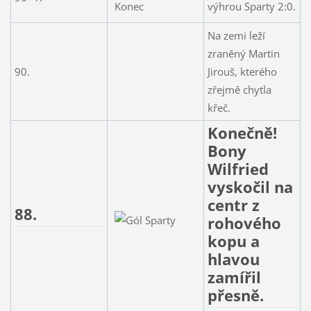
výhrou Sparty 2:0.
Na zemi leží
zraněný Martin
90.
Jirouš, kterého
zřejmě chytla
křeč.
Konečně!
Bony
Wilfried
vyskočil na
centr z
88.
rohového
kopu a
hlavou
zamířil
přesně.