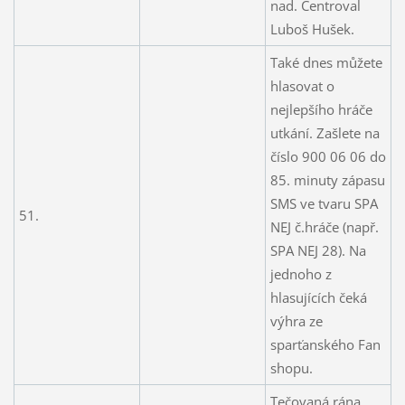
nad. Centroval
Luboš Hušek.
Také dnes můžete
hlasovat o
nejlepšího hráče
utkání. Zašlete na
číslo 900 06 06 do
85. minuty zápasu
SMS ve tvaru SPA
51.
NEJ č.hráče (např.
SPA NEJ 28). Na
jednoho z
hlasujících čeká
výhra ze
sparťanského Fan
shopu.
Tečovaná rána