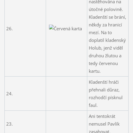
nastěhována na
útočné polovině.
Kladenští se brání,
někdy za hranicí
26.
mezí. Na to
doplatil kladenský
Holub, jenž viděl
druhou žlutou a
tedy červenou
kartu.
Kladenští hráči
přehnali důraz,
24.
rozhodčí písknul
faul.
Ani tentokrát
23.
nemusel Pavlík
zasahovat.