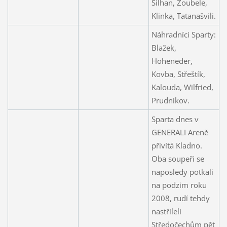
Šilhan, Zoubele,
Klinka, Tatanašvili.
Náhradníci Sparty:
Blažek,
Hoheneder,
Kovba, Střeštík,
Kalouda, Wilfried,
Prudnikov.
Sparta dnes v
GENERALI Areně
přivítá Kladno.
Oba soupeři se
naposledy potkali
na podzim roku
2008, rudí tehdy
nastříleli
Středočechům pět