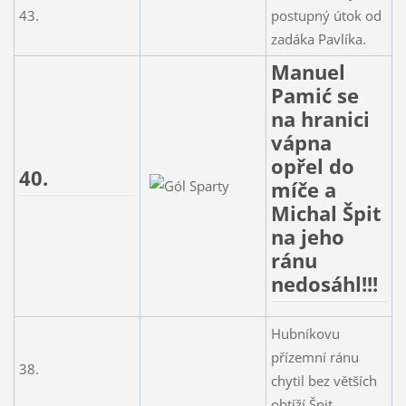
43.
postupný útok od
zadáka Pavlíka.
Manuel
Pamić se
na hranici
vápna
opřel do
40.
míče a
Michal Špit
na jeho
ránu
nedosáhl!!!
Hubníkovu
přízemní ránu
38.
chytil bez větších
obtíží Špit.