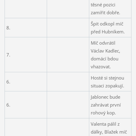
těsné pozici
zamířit dobře.
Špit odkopl míč
8.
před Hubníkem.
Míč odvrátil
Václav Kadlec,
7.
domácí bdou
vhazovat.
Hosté si stejnou
6.
situaci zopakují.
Jablonec bude
6.
zahrávat první
rohový kop.
Valenta pálil z
dálky, Blažek míč