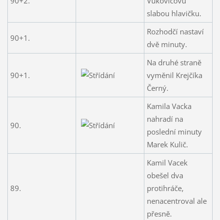
90+2.
Vukovičovu
slabou hlavičku.
Rozhodčí nastaví
90+1.
dvě minuty.
Na druhé straně
90+1.
vyměnil Krejčíka
Černý.
Kamila Vacka
nahradí na
90.
poslední minuty
Marek Kulič.
Kamil Vacek
obešel dva
89.
protihráče,
nenacentroval ale
přesně.