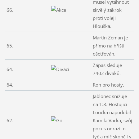
musel vytáhnout
66.
skvělý zákrok
proti voleji
Hlouška.
Martin Zeman je
65.
přímo na hřišti
ošetřován.
Zápas sleduje
64.
7402 diváků.
64.
Roh pro hosty.
Jablonec snižuje
na 1:3. Hostující
Loučka napodobil
62.
Kamila Vacka, svůj
pokus odrazil o
tyč a míč skončil v