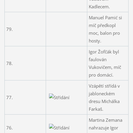
Kadlecem.
Manuel Pamić si
míč předkopl
79.
moc, balon pro
hosty.
Igor Žofčák byl
faulován
78.
Vukovičem, míč
pro domácí.
Vzápětí střídá v
jabloneckém
77.
dresu Michálka
Farkaš.
Martina Zemana
76.
nahrazuje Igor