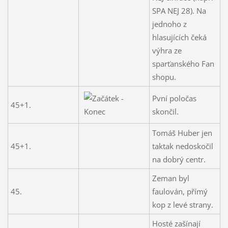
SPA NEJ 28). Na
jednoho z
hlasujících čeká
výhra ze
sparťanského Fan
shopu.
Pvní poločas
45+1.
skončil.
Tomáš Huber jen
45+1.
taktak nedoskočil
na dobrý centr.
Zeman byl
45.
faulován, přímý
kop z levé strany.
Hosté zašínají