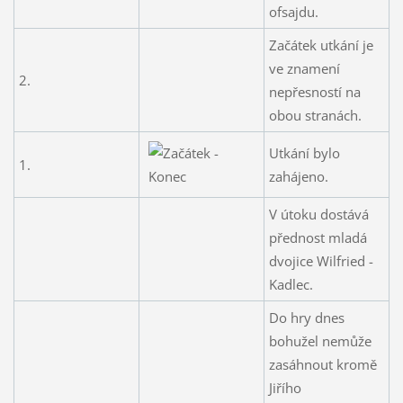
ofsajdu.
Začátek utkání je
ve znamení
2.
nepřesností na
obou stranách.
Utkání bylo
1.
zahájeno.
V útoku dostává
přednost mladá
dvojice Wilfried -
Kadlec.
Do hry dnes
bohužel nemůže
zasáhnout kromě
Jiřího