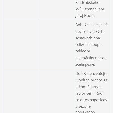
Kladrubského
kvůli zranění ani
Juraj Kucka.
Bohužel stále ještě
nevíme,v jakých
sestavách oba
celky nastoupí,
základní
jedenáctky nejsou
zcela jasné.
Dobrý den, vátejte
u online přenosu z
utkání Sparty s
Jabloncem. Rudí
se dnes naposledy
v sezoně
2008/2009