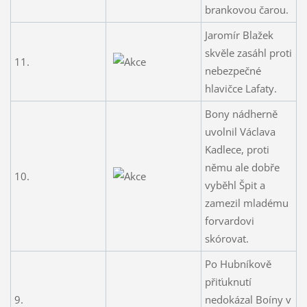
brankovou čarou.
Jaromír Blažek
skvěle zasáhl proti
11.
nebezpečné
hlavičce Lafaty.
Bony nádherně
uvolnil Václava
Kadlece, proti
němu ale dobře
10.
vyběhl Špit a
zamezil mladému
forvardovi
skórovat.
Po Hubníkově
přiťuknutí
9.
nedokázal Boíny v