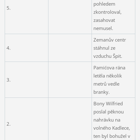
pohledem
5.
zkontroloval,
zasahovat
nemusel.
Zemanův centr
4.
stáhnul ze
vzduchu Špit.
Pamićova rána
letěla několik
3.
metrů vedle
branky.
Bony Wilfried
poslal pěknou
nahrávku na
2.
volného Kadlece,
ten byl bohužel v