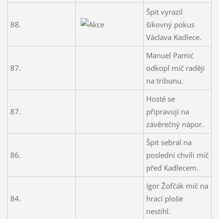
Špit vyrazil
88.
šikovný pokus
Václava Kadlece.
Manuel Pamić
87.
odkopl míč raději
na tribunu.
Hosté se
87.
připravují na
závěrečný nápor.
Špit sebral na
86.
poslední chvíli míč
před Kadlecem.
Igor Žofčák míč na
84.
hrací ploše
nestihl.