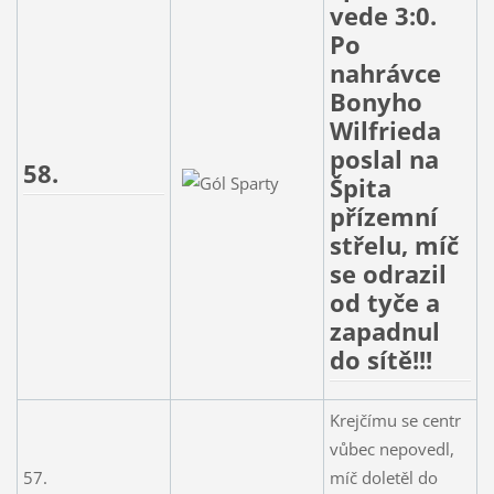
vede 3:0.
Po
nahrávce
Bonyho
Wilfrieda
poslal na
58.
Špita
přízemní
střelu, míč
se odrazil
od tyče a
zapadnul
do sítě!!!
Krejčímu se centr
vůbec nepovedl,
57.
míč doletěl do