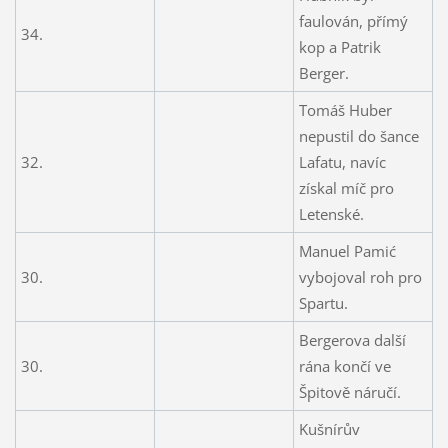
faulován, přímý
34.
kop a Patrik
Berger.
Tomáš Huber
nepustil do šance
32.
Lafatu, navíc
získal míč pro
Letenské.
Manuel Pamić
30.
vybojoval roh pro
Spartu.
Bergerova další
30.
rána končí ve
Špitově náručí.
Kušnírův