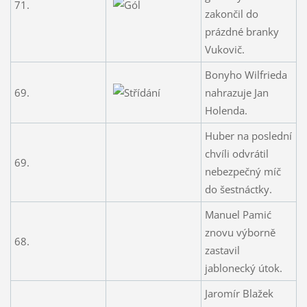
71.
zakončil do
prázdné branky
Vukovič.
Bonyho Wilfrieda
69.
nahrazuje Jan
Holenda.
Huber na poslední
chvíli odvrátil
69.
nebezpečný míč
do šestnáctky.
Manuel Pamić
znovu výborně
68.
zastavil
jablonecký útok.
Jaromír Blažek