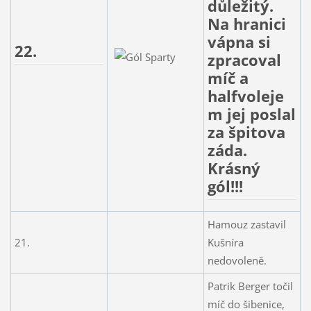
důležitý.
Na hranici
vápna si
22.
zpracoval
míč a
halfvoleje
m jej poslal
za špitova
záda.
Krásný
gól!!!
Hamouz zastavil
21.
Kušníra
nedovoleně.
Patrik Berger točil
míč do šibenice,