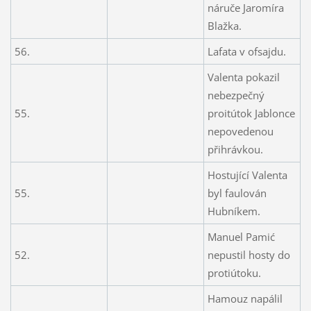
náruče Jaromíra
Blažka.
56.
Lafata v ofsajdu.
Valenta pokazil
nebezpečný
55.
proitútok Jablonce
nepovedenou
přihrávkou.
Hostující Valenta
55.
byl faulován
Hubníkem.
Manuel Pamić
52.
nepustil hosty do
protiútoku.
Hamouz napálil