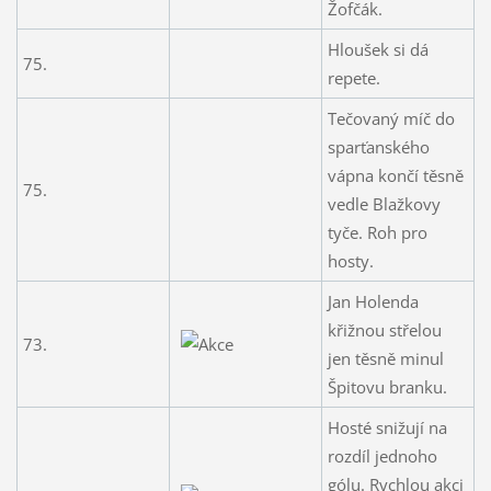
Žofčák.
Hloušek si dá
75.
repete.
Tečovaný míč do
sparťanského
vápna končí těsně
75.
vedle Blažkovy
tyče. Roh pro
hosty.
Jan Holenda
křižnou střelou
73.
jen těsně minul
Špitovu branku.
Hosté snižují na
rozdíl jednoho
gólu. Rychlou akci