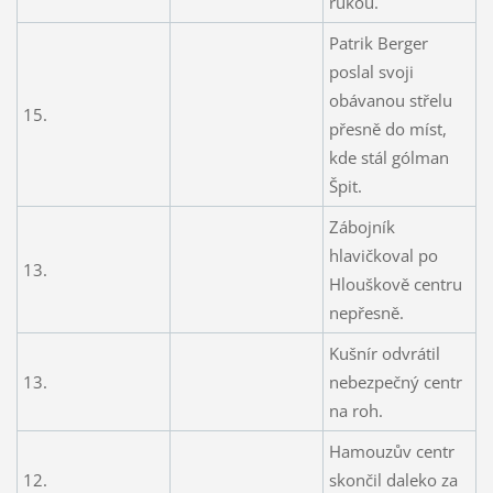
rukou.
Patrik Berger
poslal svoji
obávanou střelu
15.
přesně do míst,
kde stál gólman
Špit.
Zábojník
hlavičkoval po
13.
Hlouškově centru
nepřesně.
Kušnír odvrátil
13.
nebezpečný centr
na roh.
Hamouzův centr
12.
skončil daleko za