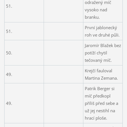
odražený míč
51.
vysoko nad
branku.
První jablonecký
51.
roh ve druhé půli.
Jaromír Blažek bez
50.
potíží chytil
tečovaný míč.
Krejčí fauloval
49.
Martina Zemana.
Patrik Berger si
míč předkopl
49.
příliš před sebe a
už jej nestihl na
hrací ploše.