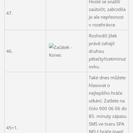
Hosté se snažili
zaútočit, zabrzdila
47.
je ale nepřesnost
v rozehrávce.
Rozhodčí Jílek
právě zahájil
46.
druhou
pětačtyřicetiminut
ovku.
Také dnes můžete
hlasovat o
nejlepšího hráče
utkání. Zašlete na
číslo 900 06 06 do
85. minuty zápasu
SMS ve tvaru SPA
45+1.
NEJ č.hráče (např.