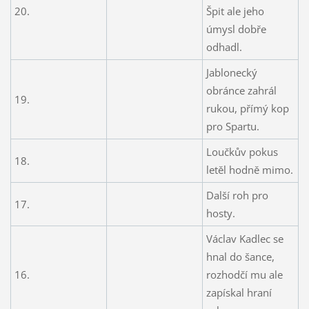
20.
Špit ale jeho
úmysl dobře
odhadl.
Jablonecký
obránce zahrál
19.
rukou, přímý kop
pro Spartu.
Loučkův pokus
18.
letěl hodně mimo.
Další roh pro
17.
hosty.
Václav Kadlec se
hnal do šance,
16.
rozhodčí mu ale
zapískal hraní