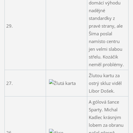
domácí výhodu
nadějné
standardky z
29.
pravé strany, ale
Šíma poslal
namísto centru
jen velmi slabou
střelu. Kozáčik
neměl problémy.
Žlutou kartu za
27.
ostrý skluz viděl
Libor Došek.
A gólová šance
Sparty. Michal
Kadlec krásným
lobem za obranu
26.
našel přesně