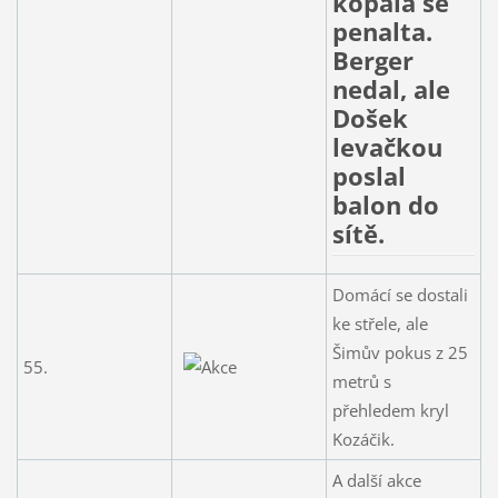
kopala se
penalta.
Berger
nedal, ale
Došek
levačkou
poslal
balon do
sítě.
Domácí se dostali
ke střele, ale
Šimův pokus z 25
55.
metrů s
přehledem kryl
Kozáčik.
A další akce