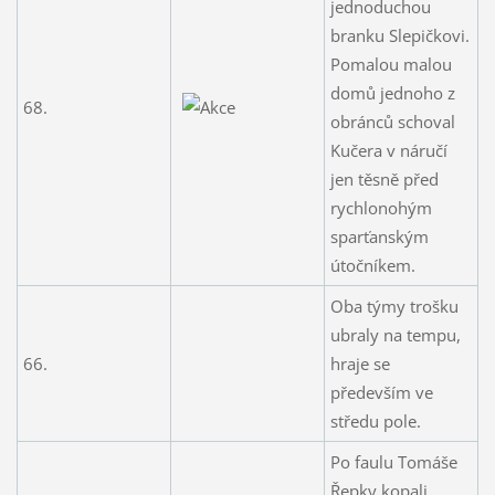
jednoduchou
branku Slepičkovi.
Pomalou malou
domů jednoho z
68.
obránců schoval
Kučera v náručí
jen těsně před
rychlonohým
sparťanským
útočníkem.
Oba týmy trošku
ubraly na tempu,
66.
hraje se
především ve
středu pole.
Po faulu Tomáše
Řepky kopali