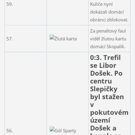
59.
Kuliče nyní
dokázali domácí
obránci zblokovat.
Za penaltový faul
57.
viděl žlutou kartu
domácí Skopalík.
0:3. Trefil
se Libor
Došek. Po
centru
Slepičky
byl stažen
v
pokutovém
území
Došek a
56.