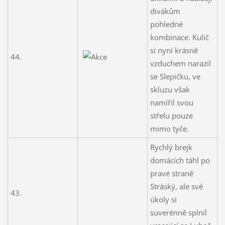
divákům
pohledné
kombinace. Kulič
si nyní krásně
44.
vzduchem narazil
se Slepičku, ve
skluzu však
namířil svou
střelu pouze
mimo tyče.
Rychlý brejk
domácích táhl po
pravé straně
Stráský, ale své
43.
úkoly si
suverénně splnil