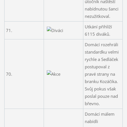
útočník naštěstí
nabídnutou šanci
nezužitkoval.
Utkání přihlíží
71.
6115 diváků.
Domácí rozehráli
standardku velmi
rychle a Sedláček
postupoval z
70.
pravé strany na
branku Kozáčika.
Svůj pokus však
poslal pouze nad
břevno.
Domácí málem
nabídli