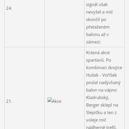
signál však
24.
nevyšel a míč
skončil po
přetaženém
balonu až v
zámezí.
Krásná akce
sparťanů. Po
kombinaci dvojice
Hušek - Voříšek
poslal nadýchaný
balon na vápno
Kladrubský,
21.
Berger sklepl na
Slepičku a ten z
voleje míč
nádherně trefil.