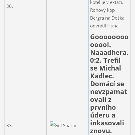
kotel je v extázi.
36.
Rohový kop
Bergra na Doška
odvrátil Hunal.
Goooooooo
ooool.
Naaadhera.
0:2. Trefil
se Michal
Kadlec.
Domácí se
nevzpamat
ovali z
prvního
úderu a
inkasovali
33.
znovu.