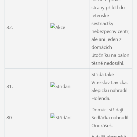
strany přilétl do
letenské
šestnáctky
82.
nebezpečný centr,
ale ani jeden z
domácích
útočníku na balon
těsně nedosáhl.
Střídá také
Vítězslav Lavička.
81.
Slepičku nahradil
Holenda.
Domácí střídají.
80.
Sedláčka nahradil
Ondrášek.
A další obrovská