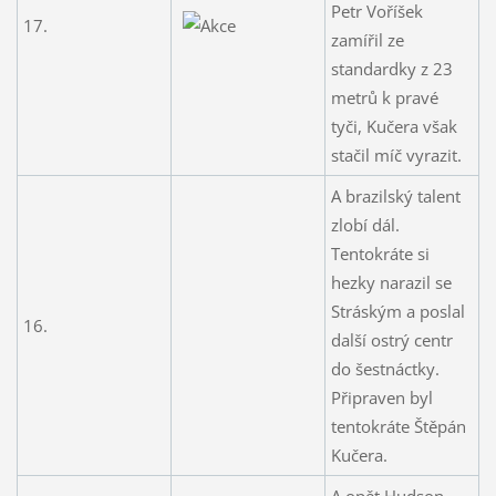
Petr Voříšek
17.
zamířil ze
standardky z 23
metrů k pravé
tyči, Kučera však
stačil míč vyrazit.
A brazilský talent
zlobí dál.
Tentokráte si
hezky narazil se
Stráským a poslal
16.
další ostrý centr
do šestnáctky.
Připraven byl
tentokráte Štěpán
Kučera.
A opět Hudson.