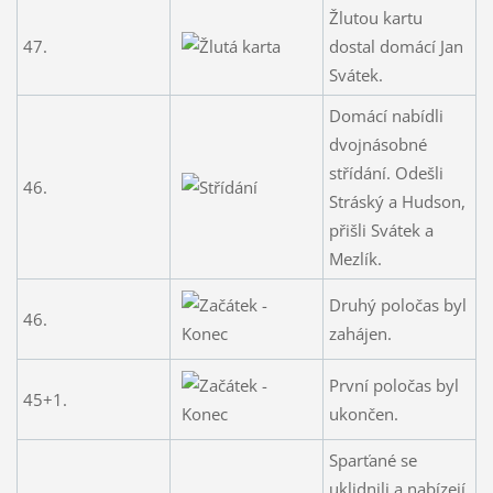
Žlutou kartu
47.
dostal domácí Jan
Svátek.
Domácí nabídli
dvojnásobné
střídání. Odešli
46.
Stráský a Hudson,
přišli Svátek a
Mezlík.
Druhý poločas byl
46.
zahájen.
První poločas byl
45+1.
ukončen.
Sparťané se
uklidnili a nabízejí