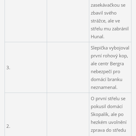
zasekávačkou se
zbavil svého
strážce, ale ve
střelu mu zabránil
Hunal.
Slepička vybojoval
první rohový kop,
ale centr Bergra
3.
nebezpečí pro
domácí branku
neznamenal.
O první střelu se
pokusil domácí
Skopalík, ale po
hezkém uvolnění
2.
zprava do středu