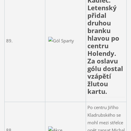
Kadlec.
Letenský
přidal
druhou
branku
hlavou po
89.
centru
Holendy.
Za oslavu
gólu dostal
vzápětí
žlutou
kartu.
Po centru Jiřího
Kladrubského se
mohl mezi střelce
88.
opět zapsat Michal