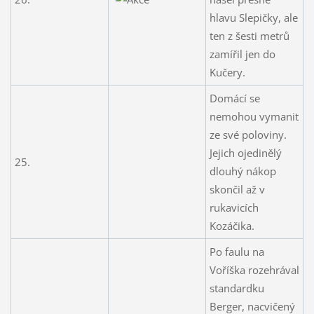
hlavu Slepičky, ale
ten z šesti metrů
zamířil jen do
Kučery.
Domácí se
nemohou vymanit
ze své poloviny.
Jejich ojedinělý
25.
dlouhý nákop
skončil až v
rukavicích
Kozáčika.
Po faulu na
Voříška rozehrával
standardku
Berger, nacvičený