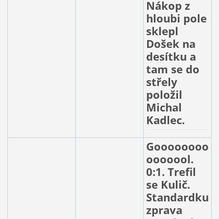
Nákop z
hloubi pole
sklepl
Došek na
desítku a
tam se do
střely
položil
Michal
Kadlec.
Goooooooo
ooooool.
0:1. Trefil
se Kulič.
Standardku
zprava