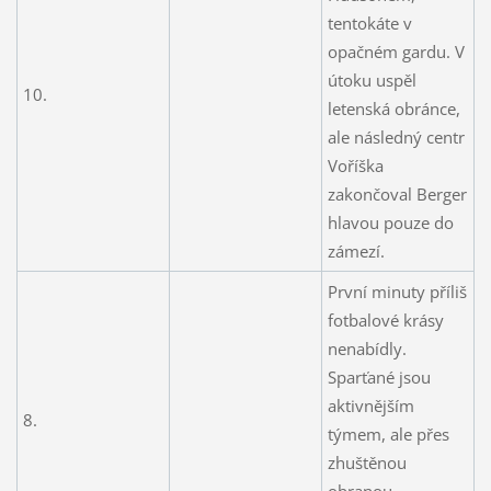
tentokáte v
opačném gardu. V
útoku uspěl
10.
letenská obránce,
ale následný centr
Voříška
zakončoval Berger
hlavou pouze do
zámezí.
První minuty příliš
fotbalové krásy
nenabídly.
Sparťané jsou
aktivnějším
8.
týmem, ale přes
zhuštěnou
obranou