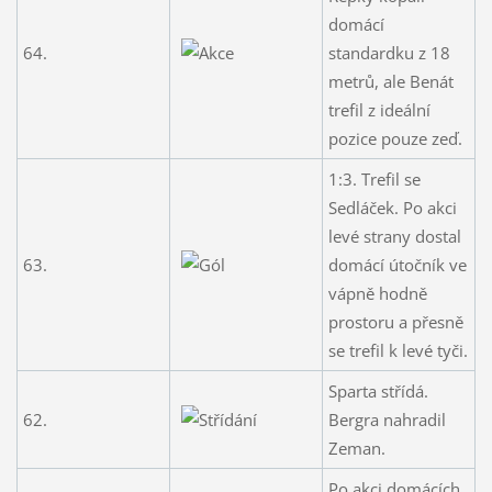
domácí
64.
standardku z 18
metrů, ale Benát
trefil z ideální
pozice pouze zeď.
1:3. Trefil se
Sedláček. Po akci
levé strany dostal
63.
domácí útočník ve
vápně hodně
prostoru a přesně
se trefil k levé tyči.
Sparta střídá.
62.
Bergra nahradil
Zeman.
Po akci domácích