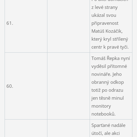
z levé strany
ukázal svou
61.
připravenost
Matúš Kozáčik,
který kryl střílený
centr k pravé tyči.
Tomáš Řepka nyní
vyděsil přítomné
novináře. Jeho
obranný odkop
60.
totiž po odrazu
jen těsně minul
monitory
notebooků.
Sparťané nadále
útočí, ale akci