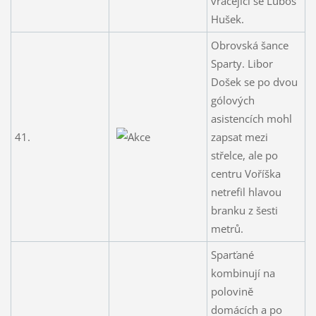
vracející se Luboš
Hušek.
Obrovská šance
Sparty. Libor
Došek se po dvou
gólových
asistencích mohl
41.
zapsat mezi
střelce, ale po
centru Voříška
netrefil hlavou
branku z šesti
metrů.
Sparťané
kombinují na
polovině
domácích a po