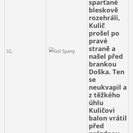
sparťané
bleskově
rozehráli,
Kulič
prošel po
pravé
straně a
32.
našel před
brankou
Doška. Ten
se
neukvapil a
z těžkého
úhlu
Kuličovi
balon vrátil
před