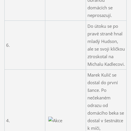
domácích se
neprosazují.
Do útoku se po
pravé straně hnal
mladý Hudson,
6.
ale se svoji kličkou
ztroskotal na
Michalu Kadlecovi.
Marek Kulič se
dostal do první
šance. Po
nečekaném
odrazu od
domácího beka se
4.
dostal v šestnátce
k míči,