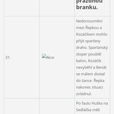
prázdnou
branku.
Nedorozumění
mezi Řepkou a
Kozáčikem mohlo
přijít sparťany
draho. Sparťanský
stoper pouštěl
31.
balon, Kozáčik
nevyběhl a Benát
se málem dostal
do šance. Řepka
nakonec situaci
zvládnul.
Po faulu Huška na
Sedláčka měli