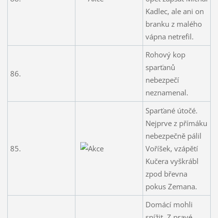
Kadlec, ale ani on
branku z malého
vápna netrefil.
Rohový kop
sparťanů
86.
nebezpečí
neznamenal.
Sparťané útočé.
Nejprve z přímáku
nebezpečně pálil
85.
Voříšek, vzápětí
Kučera vyškrábl
zpod břevna
pokus Zemana.
Domácí mohli
snížit. Z pravé