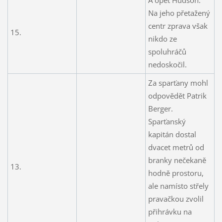
Na jeho přetažený
centr zprava však
15.
nikdo ze
spoluhráčů
nedoskočil.
Za sparťany mohl
odpovědět Patrik
Berger.
Sparťanský
kapitán dostal
dvacet metrů od
branky nečekaně
13.
hodně prostoru,
ale namísto střely
pravačkou zvolil
přihrávku na