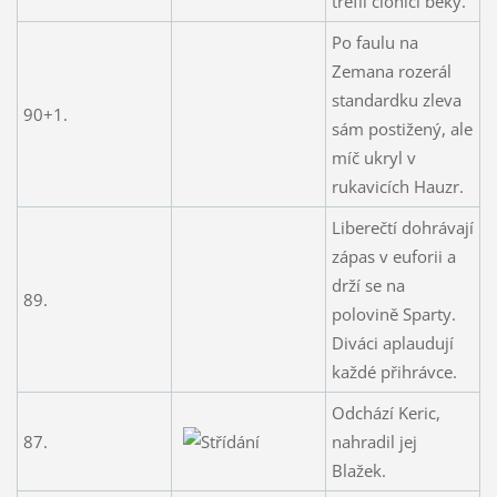
trefil clonící beky.
Po faulu na
Zemana rozerál
standardku zleva
90+1.
sám postižený, ale
míč ukryl v
rukavicích Hauzr.
Liberečtí dohrávají
zápas v euforii a
drží se na
89.
polovině Sparty.
Diváci aplaudují
každé přihrávce.
Odchází Keric,
87.
nahradil jej
Blažek.