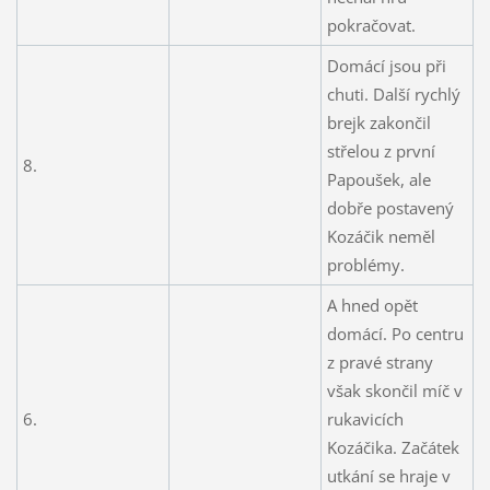
pokračovat.
Domácí jsou při
chuti. Další rychlý
brejk zakončil
střelou z první
8.
Papoušek, ale
dobře postavený
Kozáčik neměl
problémy.
A hned opět
domácí. Po centru
z pravé strany
však skončil míč v
6.
rukavicích
Kozáčika. Začátek
utkání se hraje v