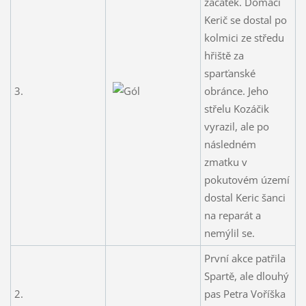
začátek. Domácí
Kerič se dostal po
kolmici ze středu
hřiště za
sparťanské
3.
obránce. Jeho
střelu Kozáčik
vyrazil, ale po
následném
zmatku v
pokutovém území
dostal Keric šanci
na reparát a
nemýlil se.
První akce patřila
Spartě, ale dlouhý
2.
pas Petra Voříška