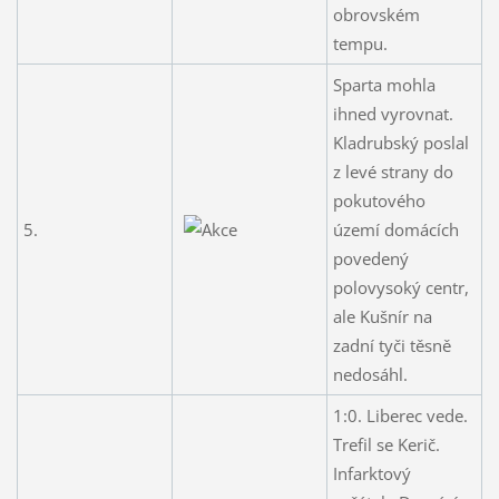
obrovském
tempu.
Sparta mohla
ihned vyrovnat.
Kladrubský poslal
z levé strany do
pokutového
5.
území domácích
povedený
polovysoký centr,
ale Kušnír na
zadní tyči těsně
nedosáhl.
1:0. Liberec vede.
Trefil se Kerič.
Infarktový