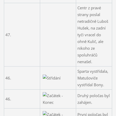
Centr z pravé
strany poslal
netradičně Luboš
Hušek, na zadní
47.
tyči vracel do
ohně Kulič, ale
nikoho ze
spoluhráčů
nenašel.
Sparta vystřídala,
46.
Matušoviče
vystřídal Bony.
Druhý poločas byl
46.
zahájen.
První poločas byl