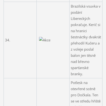
Brazilská vsuvka v
podání
Libereckých
pokračuje. Kerič si
na hranici
šestnáctky dvakrát
34.
přehodil Kučeru a
z voleje poslal
balon jen těsně
nad břevno
sparťanské
branky.
Potlesk na
otevřené scéně
pro Dočkala. Ten
se ve středu hřiště