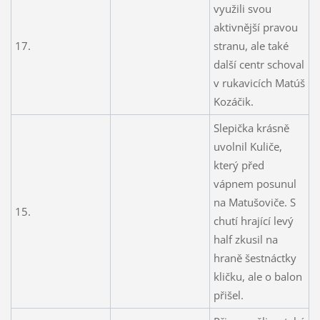
využili svou
aktivnější pravou
17.
stranu, ale také
další centr schoval
v rukavicích Matúš
Kozáčik.
Slepička krásně
uvolnil Kuliče,
který před
vápnem posunul
na Matušoviče. S
15.
chutí hrající levý
half zkusil na
hraně šestnáctky
kličku, ale o balon
přišel.