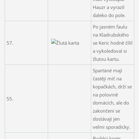
Hauzr a vyrazil
daleko do pole.
Po jasném faulu
na Kladrubského
57.
se Keric hodně čílil
a vykoledoval si
žlutou kartu.
Sparťané mají
častěji míč na
kopačkách, drží se
na polovině
55.
domácích, ale do
zakončení se
dostávají jen
velmi sporadicky.
Rychký kontr