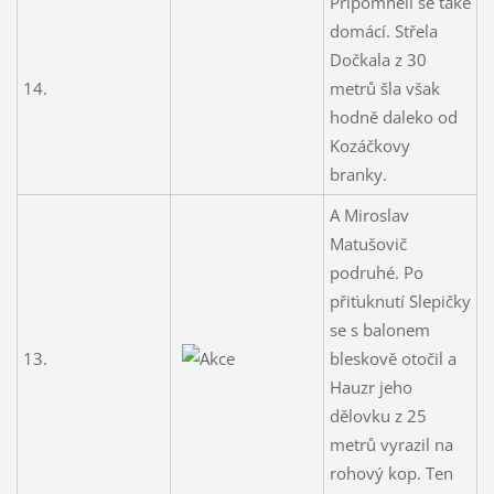
Připomněli se také
domácí. Střela
Dočkala z 30
14.
metrů šla však
hodně daleko od
Kozáčkovy
branky.
A Miroslav
Matušovič
podruhé. Po
přiťuknutí Slepičky
se s balonem
13.
bleskově otočil a
Hauzr jeho
dělovku z 25
metrů vyrazil na
rohový kop. Ten