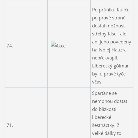
Po průniku Kuliče
po pravé straně
dostal možnost
střelby Kisel, ale
ani jeho povedený
74.
halfvolej Hauzra
nepřekvapil.
Liberecký gólman
byl u pravé tyče
včas.
Sparťané se
nemohou dostat
do blízkosti
liberecké
71.
šestnáctky. Z
velké dálky to