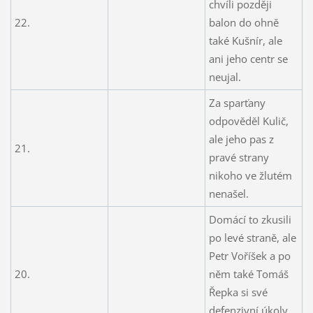
chvíli později
22.
balon do ohně
také Kušnír, ale
ani jeho centr se
neujal.
Za sparťany
odpověděl Kulič,
ale jeho pas z
21.
pravé strany
nikoho ve žlutém
nenašel.
Domácí to zkusili
po levé straně, ale
Petr Voříšek a po
20.
něm také Tomáš
Řepka si své
defenzivní úkoly