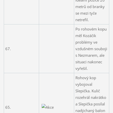
metrů od branky
se mezi tyče
netrefil.
Po rohovém kopu
měl Kozáčik
problémy ve
67.
vzdušném souboji
s Nezmarem, ale
situaci nakonec
vyřešil.
Rohový kop
vybojoval
Slepička. Kulič
rozehrál nakrátko
a Slepička posílal
65.
nadýchaný balon