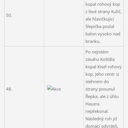
kopal rohový kop
z levé strany Kulič,
50.
ale hlavičkující
Slepička poslal
balon vysoko nad
branku.
Po nejistém
zásahu Košťála
kopal Kisel rohový
kop. Jeho centr si
stehnem do
48.
strany posunul
Řepka, ale z úhlu
Hauzra
nepřekonal.
Následný roh již
domácí odvrátili.