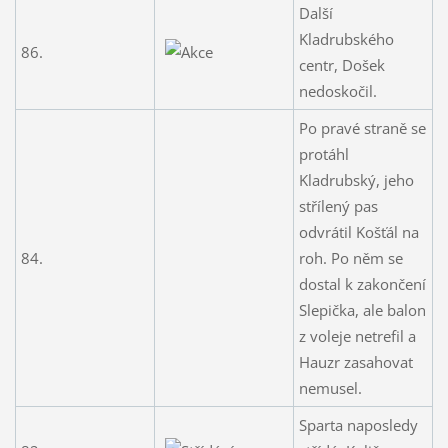
Další
Kladrubského
86.
centr, Došek
nedoskočil.
Po pravé straně se
protáhl
Kladrubský, jeho
střílený pas
odvrátil Košťál na
84.
roh. Po něm se
dostal k zakončení
Slepička, ale balon
z voleje netrefil a
Hauzr zasahovat
nemusel.
Sparta naposledy