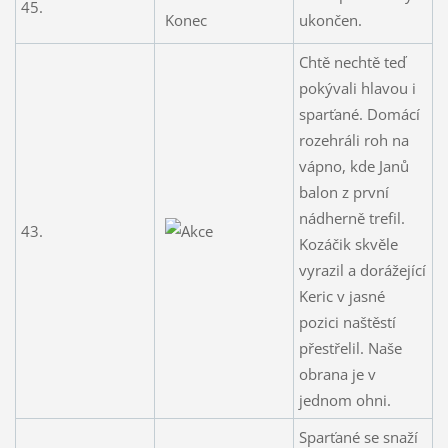
45.
ukončen.
Chtě nechtě teď
pokývali hlavou i
sparťané. Domácí
rozehráli roh na
vápno, kde Janů
balon z první
nádherně trefil.
43.
Kozáčik skvěle
vyrazil a dorážející
Keric v jasné
pozici naštěstí
přestřelil. Naše
obrana je v
jednom ohni.
Sparťané se snaží