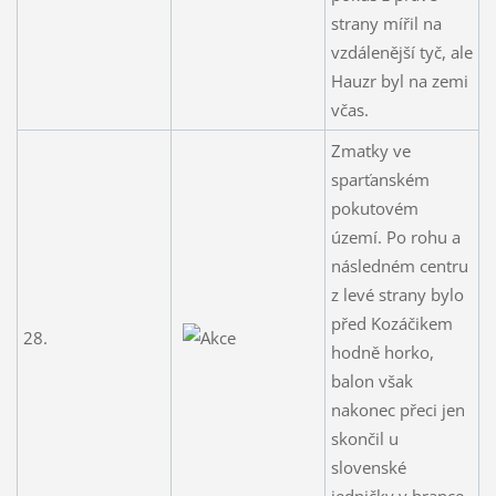
strany mířil na
vzdálenější tyč, ale
Hauzr byl na zemi
včas.
Zmatky ve
sparťanském
pokutovém
území. Po rohu a
následném centru
z levé strany bylo
před Kozáčikem
28.
hodně horko,
balon však
nakonec přeci jen
skončil u
slovenské
jedničky v brance