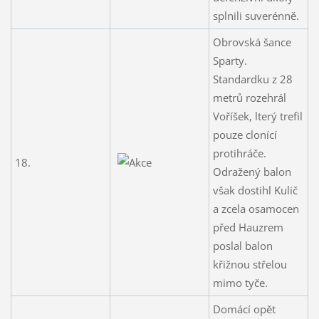
splnili suverénně.
Obrovská šance
Sparty.
Standardku z 28
metrů rozehrál
Voříšek, lterý trefil
pouze clonící
protihráče.
18.
Odražený balon
však dostihl Kulič
a zcela osamocen
před Hauzrem
poslal balon
křižnou střelou
mimo tyče.
Domácí opět