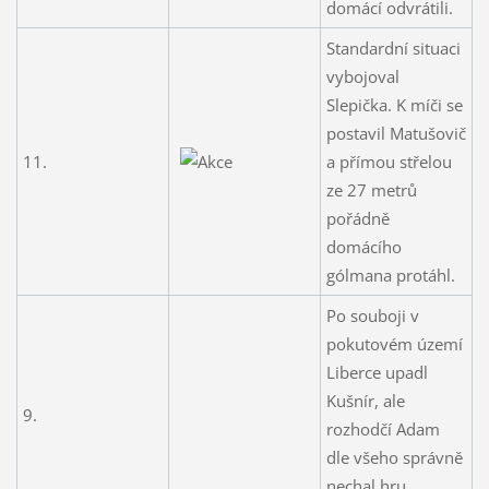
domácí odvrátili.
Standardní situaci
vybojoval
Slepička. K míči se
postavil Matušovič
11.
a přímou střelou
ze 27 metrů
pořádně
domácího
gólmana protáhl.
Po souboji v
pokutovém území
Liberce upadl
Kušnír, ale
9.
rozhodčí Adam
dle všeho správně
nechal hru