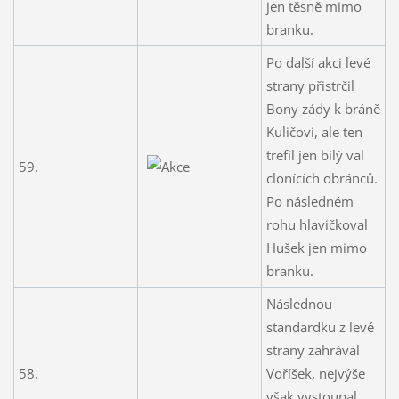
jen těsně mimo
branku.
Po další akci levé
strany přistrčil
Bony zády k bráně
Kuličovi, ale ten
trefil jen bílý val
59.
clonících obránců.
Po následném
rohu hlavičkoval
Hušek jen mimo
branku.
Následnou
standardku z levé
strany zahrával
58.
Voříšek, nejvýše
však vystoupal