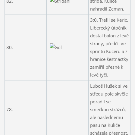
82.
střídá. Kuliče
nahradil Zeman.
3:0. Trefil se Keric.
Liberecký útočník
dostal balon z levé
strany, předčil ve
80.
sprintu Kučeru a z
hranice šestnáctky
zamířil přesně k
levé tyči.
Luboš Hušek si ve
středu pole skvěle
poradil se
78.
smečkou strážců,
ale následnému
pasu na Kuliče
scházela přesnost.