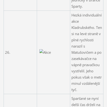
Sparty.
Hezká individuální
akce
Kladrubského. Ten
si na levé straně v
plné rychlosti
narazil s
26.
Matušovičem a po
zasekávačce na
vápně pravačkou
vystřelil. Jeho
pokus však o metr
minul vzdálenější
tyč.
Sparťané se nyní
delší čas drželi na