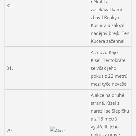
několika
32.
zasekávačkami
zbavil Řepky i
Kušníra a založil
nadějný brejk. Ten
Kučera zažehnal.
A znovu Kajo
Kisel. Tentokráte
31.
se však jeho
pokus z 22 metrů
mezi tyče nevešel.
A akce na druhé
straně. Kisel si
narazil se Slepičku
a z 18 metrů
vystřelil. Jeho
29.
pokus z pravé