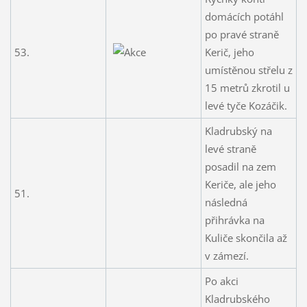
domácích potáhl
po pravé straně
53.
Kerič, jeho
umístěnou střelu z
15 metrů zkrotil u
levé tyče Kozáčik.
Kladrubský na
levé straně
posadil na zem
Keriče, ale jeho
51.
následná
přihrávka na
Kuliče skončila až
v zámezí.
Po akci
Kladrubského