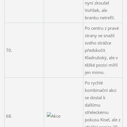
nyní zkoušel
Voříšek, ale
branku netrefil.
Po centru z pravé
strany se snažil
svého strážce
70.
předskočit
Kladrubský, ale v
těžké pozici mířil
jen mimo.
Po rychlé
kombinační akci
se dostal k
dalšímu
střeleckému
68.
pokusu Kisel, ale z
ideální pozice 20