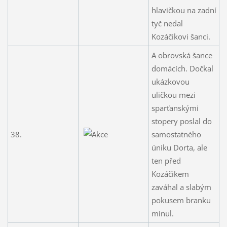
hlavičkou na zadní
tyč nedal
Kozáčikovi šanci.
A obrovská šance
domácích. Dočkal
ukázkovou
uličkou mezi
sparťanskými
stopery poslal do
38.
samostatného
úniku Dorta, ale
ten před
Kozáčikem
zaváhal a slabým
pokusem branku
minul.