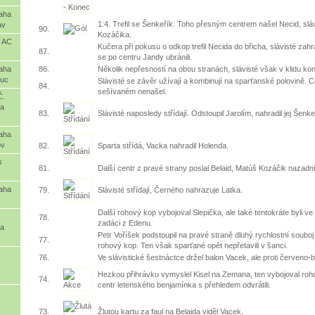
raha
1:4. Trefil se Šenkeřík. Toho přesným centrem našel Necid, slávi
av
90.
Kozáčika.
s AC
Kučera při pokusu o odkop trefil Necida do břicha, slávisté zah
87.
se po centru Jandy ubránili.
86.
Několik nepřesností na obou stranách, slávisté však v klidu kont
raha
ouc
Slávisté se závěr užívají a kombinují na sparťanské polovině. 
84.
sešívaném nenašel.
Č.
ta
83.
Slávisté naposledy střídají. Odstoupil Jarolím, nahradil jej Šenke
raha
ov
82.
Sparta střídá, Vacka nahradil Holenda.
s
81.
Další centr z pravé strany poslal Belaid, Matúš Kozáčik nazadní 
raha
79.
Slávisté střídají, Černého nahrazuje Latka.
Další rohový kop vybojoval Slepička, ale také tentokráte byli v
78.
zadáci z Edenu.
ta
Petr Voříšek podstoupil na pravé straně dluhý rychlostní soubo
77.
rohový kop. Ten však sparťané opět nepřetavili v šanci.
76.
Ve slávistické šestnáctce držel balon Vacek, ale proti červeno-bí
Hezkou přihrávku vymyslel Kisel na Zemana, ten vybojoval roh
74.
centr letenského benjamínka s přehledem odvrátili.
73.
Žlutou kartu za faul na Belaida viděl Vacek.