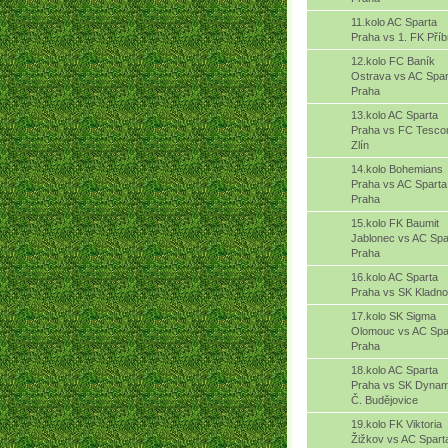
11.kolo AC Sparta
Praha vs 1. FK Pří
12.kolo FC Baník
Ostrava vs AC Spar
Praha
13.kolo AC Sparta
Praha vs FC Tesc
Zlín
14.kolo Bohemians
Praha vs AC Sparta
Praha
15.kolo FK Baumit
Jablonec vs AC Spa
Praha
16.kolo AC Sparta
Praha vs SK Kladno
17.kolo SK Sigma
Olomouc vs AC Spa
Praha
18.kolo AC Sparta
Praha vs SK Dyna
Č. Budějovice
19.kolo FK Viktoria
Žižkov vs AC Spart