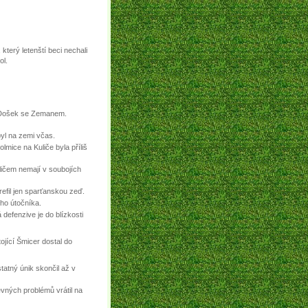
 který letenští beci nechali
ol.
je Došek se Zemanem.
byl na zemi včas.
lmice na Kuliče byla příliš
ličem nemají v soubojích
refil jen sparťanskou zeď.
ého útočníka.
defenzive je do blízkosti
ojící Šmicer dostal do
tatný únik skončil až v
evných problémů vrátil na