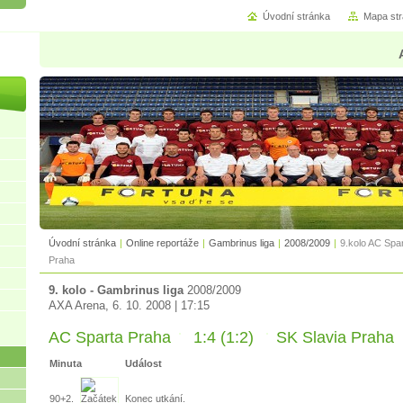
Úvodní stránka
Mapa st
Úvodní stránka
|
Online reportáže
|
Gambrinus liga
|
2008/2009
|
9.kolo AC Spa
Praha
9. kolo - Gambrinus liga
2008/2009
AXA Arena, 6. 10. 2008 | 17:15
AC Sparta Praha
1:4 (1:2)
SK Slavia Praha
Minuta
Událost
90+2.
Konec utkání.