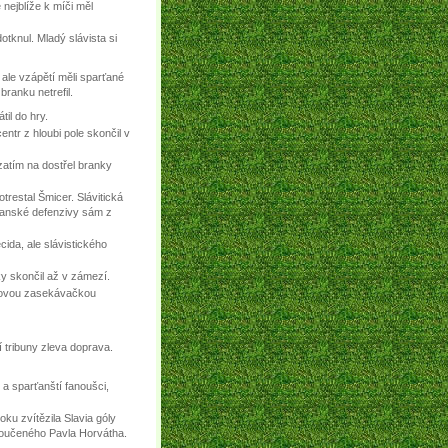
 nejblíže k míči měl
otknul. Mladý slávista si
, ale vzápětí měli sparťané
branku netrefil.
til do hry.
entr z hloubi pole skončil v
zatím na dostřel branky
restal Šmicer. Slávitická
ťanské defenzivy sám z
ida, ale slávistického
ky skončil až v zámezí.
zkovou zasekávačkou
í tribuny zleva doprava.
 a sparťanští fanoušci,
ku zvítězila Slavia góly
yloučeného Pavla Horvátha.