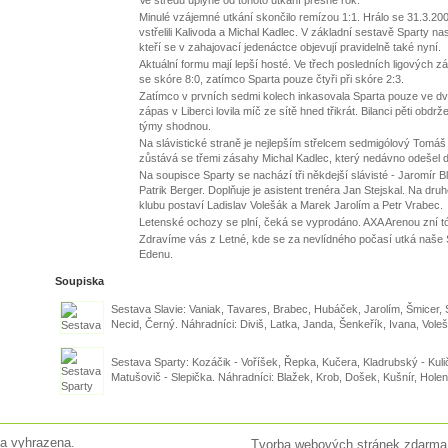
Minulé vzájemné utkání skončilo remízou 1:1. Hrálo se 31.3.20
vstřelili Kalivoda a Michal Kadlec. V základní sestavě Sparty na
kteří se v zahajovací jedenáctce objevují pravidelně také nyní.
Aktuální formu mají lepší hosté. Ve třech posledních ligových z
se skóre 8:0, zatímco Sparta pouze čtyři při skóre 2:3.
Zatímco v prvních sedmi kolech inkasovala Sparta pouze ve dv
zápas v Liberci lovila míč ze sítě hned třikrát. Bilanci pěti obd
týmy shodnou.
Na slávistické straně je nejlepším střelcem sedmigólový Tomáš 
zůstává se třemi zásahy Michal Kadlec, který nedávno odešel 
Na soupisce Sparty se nachází tři někdejší slávisté - Jaromír 
Patrik Berger. Doplňuje je asistent trenéra Jan Stejskal. Na dru
klubu postaví Ladislav Volešák a Marek Jarolím a Petr Vrabec.
Letenské ochozy se plní, čeká se vyprodáno. AXA Arenou zní 
Zdravíme vás z Letné, kde se za nevlídného počasí utká naš
Edenu.
Soupiska
Sestava Slavie: Vaniak, Tavares, Brabec, Hubáček, Jarolím, Šmicer, S
Necid, Černý. Náhradníci: Diviš, Latka, Janda, Šenkeřík, Ivana, Vole
Sestava Sparty: Kozáčik - Voříšek, Řepka, Kučera, Kladrubský - Kulič
Matušovič - Slepička. Náhradníci: Blažek, Krob, Došek, Kušnír, Hole
a vyhrazena.
Tvorba webových stránek zdarma