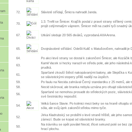
bram
72.
Slávisté střídají, Šmicra nahradil Janda.
1:3. Trefil se Šmicer. Krajčík poslal z pravé strany střílený centr,
ta
70.
projít celýmmalým vápnem. Šmicer měl na zadní tyči snadný úk
67.
Utkání sleduje 20 565 diváků, vyprodaná AXA Arena.
oma
65.
Dvojnásobné střídání. Odešli Kulič s Matušovičem, nahradili 
64.
Po akci levé strany se dostal k zakončení Šmicer, ale Kozáčik 
Kamil Vacek si hezky narazil ve středu pole, ale jeho následná ko
63.
prudká.
rta
Sparťané zkouší štěstí nakopávanými balony, ale Slepička s Ku
61.
se slávistickými stopery příliš nadějí na úspěch.
59.
Po faulu na Necida zahrával Černý standardku z 25 metrů, ale t
58.
Necid skóroval, ale branka nebyla uznána pro ofsajd slávistick
Sparťané se nemohou prosadit do střeleckých pozic, slávistická 
56.
své šestnáctky nepouští.
rta
Velká šance Slavie. Po kolmici mezi beky se na hraně ofsajdu st
54.
sóla, ale svůj úprk zakončil střelou mimo tyče.
mo
Jirka Kladrubský se proběhl o levé straně hřiště, ale jeho samos
52.
zámezí. Bude se kopat od slávistické branky.
Na trávníku se opět poválel Necid, třicet sekund poté se bez zj
50.
hrací plochu.
a