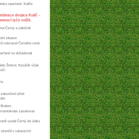
útoku sparťané. Kuliče
mbinace dvojice Kulič -
omocí tyče snížil.
pnul Černý a záložník
dní situace.
yči odvracel Černého centr
parťané se dožadovali
pádu Šmicer, Kozáčik však
učí.
ra.
k zakončení před
ihl.
h Brabec.
ni tentokráte zasahovat
raně vyslal Černý do úniku
 skončil v rukavicích