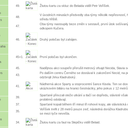
49.
Žlutou kartu za skluz do Belaida viděl Petr Voříšek.
o
V úvodních minutách předvedly oba týmy několik nepřesností, 
48.
středu hřiště.
vs
Oba týmy nastoupily beze změn v sestavě, první útok sešívan
47.
odkopem Kučera.
n
46.
Druhý poločas byl zahájen.
raha
45+1.
První poločas byl ukončen.
a
45.
Nadějnou akci soupeře přerušil metrový ofsajd Necida, Slavia s
Po dalším centru Černého se dostával k zakončení Necid, na pos
vs
43.
odzbrojil Jirka Kladrubský.
Nádherná akce Sparty a stoprocentní šance Kisela. Ten se dos
41.
ukázkovém biliáru na hranici šestnáctky, jeho pokus z 12 metrů 
Sparťané převzali oteže utkání a tlačí se dopředu, slávisté vša
39.
problémů odolávají.
e
37.
Sparťané kopali během tří minut tři rohové kopy, ale slávistická 
Voříšek trefil z 28 metrů pouze zeď, následná dorážka Kladrub
35.
se mezi tyče nevešla.
ns
34.
Žlutou kartu za faul na Slepičku viděl Belaid.