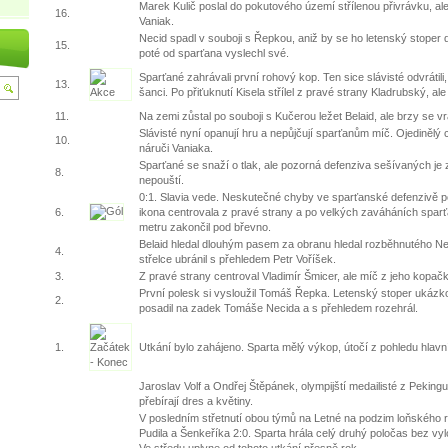
Marek Kulič poslal do pokutového území střílenou přivrávku, ale
16.
Vaniak.
Necid spadl v souboji s Řepkou, aniž by se ho letenský stoper d
15.
poté od sparťana vyslechl své.
Sparťané zahrávali první rohový kop. Ten sice slávisté odvrátili
13.
šanci. Po přiťuknutí Kisela střílel z pravé strany Kladrubský, ale 
11.
Na zemi zůstal po souboji s Kučerou ležet Belaid, ale brzy se vrá
Slávisté nyní opanují hru a nepůjčují sparťanům míč. Ojedinělý c
10.
náruči Vaniaka.
Sparťané se snaží o tlak, ale pozorná defenziva sešívaných je 
8.
nepouští.
0:1. Slavia vede. Neskutečné chyby ve sparťanské defenzivě pot
6.
ikona centrovala z pravé strany a po velkých zaváháních spar
metru zakončil pod břevno.
Belaid hledal dlouhým pasem za obranu hledal rozběhnutého Nec
4.
střelce ubránil s přehledem Petr Voříšek.
3.
Z pravé strany centroval Vladimír Šmicer, ale míč z jeho kopač
První polesk si vysloužil Tomáš Řepka. Letenský stoper uká
2.
posadil na zadek Tomáše Necida a s přehledem rozehrál.
1.
Utkání bylo zahájeno. Sparta mělý výkop, útočí z pohledu hlavn
Jaroslav Volf a Ondřej Štěpánek, olympijští medailisté z Pekingu
přebírají dres a květiny.
V posledním střetnutí obou týmů na Letné na podzim loňského ro
Pudila a Šenkeříka 2:0. Sparta hrála celý druhý poločas bez v
Ve středu uplyne od tohoto utkání přesně rok.