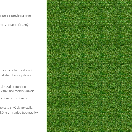
hraje se především ve
ých zastavil důrazným
e snaží poločas dohrát.
lední chvíli jej skvěle
tal k zakončení po
však lapil Martin Vaniak.
k zatím bez větších
obrana si vždy poradila.
ského z hranice šestnáctky