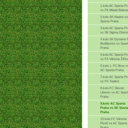
1.kolo AC Sparta P
vs FK Mladá Bolesl
2.kolo SK Kladno v
Sparta Praha
3.kolo AC Sparta P
vs SK Sigma Olom
4.kolo SK Dynamo 
Budějovice vs Spar
Praha
5.kolo AC Sparta P
vs FK Viktoria Žižk
6.kolo 1. FC Brno v
AC Sparta Praha
7.kolo AC Sparta P
vs FK Teplice
8.kolo FC Slovan
Liberec vs AC Spar
Praha
9.kolo AC Sparta
Praha vs SK Slavia
Praha
10.kolo FC Viktoria
Plzeň vs AC Sparta
Praha