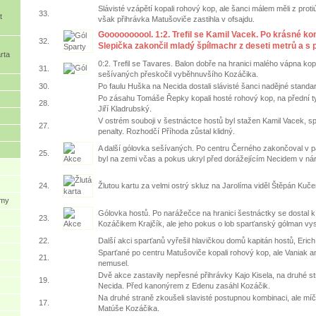
Slávisté vzápětí kopali rohový kop, ale šanci málem měli z proti
33.
t
však přihrávka Matušoviče zastihla v ofsajdu.
Goooooooool. 1:2. Trefil se Kamil Vacek. Po krásné ko
32.
Slepička zakončil mladý špílmachr z deseti metrů a s p
rta
0:2. Trefil se Tavares. Balon dobře na hranici malého vápna ko
31.
sešívaných přeskočil vyběhnuvšího Kozáčika.
30.
Po faulu Huška na Necida dostali slávisté šanci nadějné standar
Po zásahu Tomáše Řepky kopali hosté rohový kop, na přední t
28.
Jiří Kladrubský.
V ostrém souboji v šestnáctce hostů byl stažen Kamil Vacek, s
27.
penalty. Rozhodčí Příhoda zůstal klidný.
A další gólovka sešívaných. Po centru Černého zakončoval v 
25.
byl na zemi včas a pokus ukryl před dorážejícím Necidem v nár
24.
Žlutou kartu za velmi ostrý skluz na Jarolíma viděl Štěpán Kuče
ýmy
Gólovka hostů. Po narážečce na hranici šestnáctky se dostal 
23.
Kozáčikem Krajčík, ale jeho pokus o lob sparťanský gólman vyst
22.
Další akci sparťanů vyřešil hlavičkou domů kapitán hostů, Eric
Sparťané po centru Matušoviče kopali rohový kop, ale Vaniak a
21.
nemusel.
Dvě akce zastavily nepřesné přihrávky Kajo Kisela, na druhé st
19.
Necida. Před kanonýrem z Edenu zasáhl Kozáčik.
Na druhé straně zkoušeli slavisté postupnou kombinaci, ale míč
17.
Matúše Kozáčika.