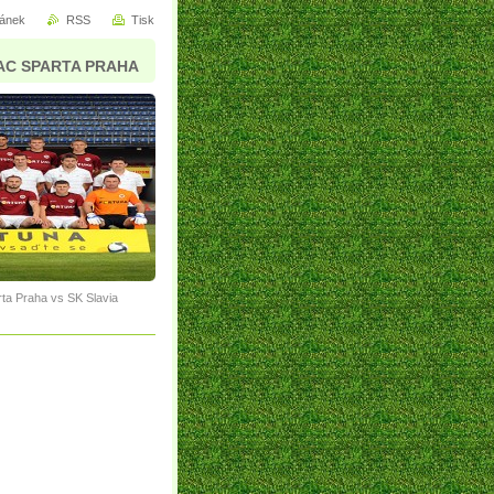
ránek
RSS
Tisk
AC SPARTA PRAHA
rta Praha vs SK Slavia