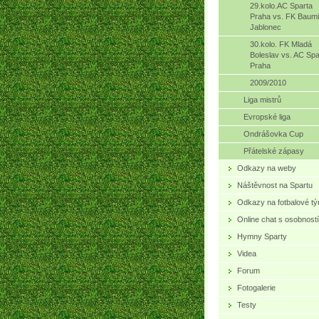
29.kolo.AC Sparta
Praha vs. FK Baumi
Jablonec
30.kolo. FK Mladá
Boleslav vs. AC Spa
Praha
2009/2010
Liga mistrů
Evropské liga
Ondrášovka Cup
Přátelské zápasy
Odkazy na weby
Náštěvnost na Spartu
Odkazy na fotbalové t
Online chat s osobností
Hymny Sparty
Videa
Forum
Fotogalerie
Testy