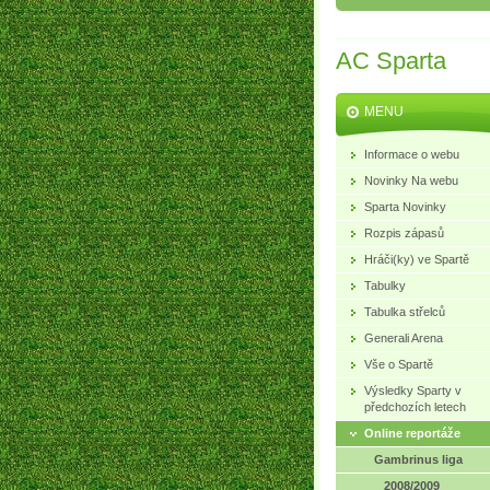
AC Sparta
MENU
Informace o webu
Novinky Na webu
Sparta Novinky
Rozpis zápasů
Hráči(ky) ve Spartě
Tabulky
Tabulka střelců
Generali Arena
Vše o Spartě
Výsledky Sparty v
předchozích letech
Online reportáže
Gambrinus liga
2008/2009