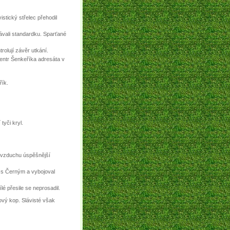
stický střelec přehodil
rávali standardku. Sparťané
rolují závěr utkání.
Centr Šenkeříka adresáta v
řík.
tyči kryl.
e vzduchu úspěšnější
j s Černým a vybojoval
lé přesile se neprosadil.
ový kop. Slávisté však