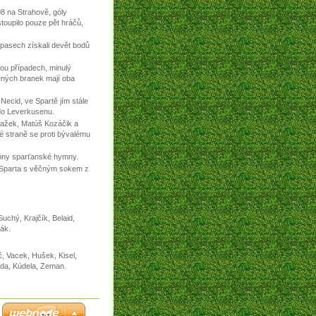
08 na Strahově, góly
stoupilo pouze pět hráčů,
ápasech získali devět bodů
ou případech, minulý
ržených branek mají oba
Necid, ve Spartě jím stále
do Leverkusenu.
Blažek, Matúš Kozáčik a
hé straně se proti bývalému
tóny sparťanské hymny.
e Sparta s věčným sokem z
uchý, Krajčík, Belaid,
šák.
, Vacek, Hušek, Kisel,
nda, Kúdela, Zeman.