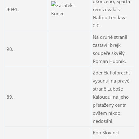
ukončeno, Sparta
90+1.
remizovala s
Naftou Lendava
0:0.
Na druhé straně
zastavil brejk
90.
soupeře skvělý
Roman Hubník.
Zdeněk Folprecht
vysunul na pravé
straně Luboše
89.
Kaloudu, na jeho
přetažený centr
ovšem nikdo
nedosáhl.
Roh Slovinci