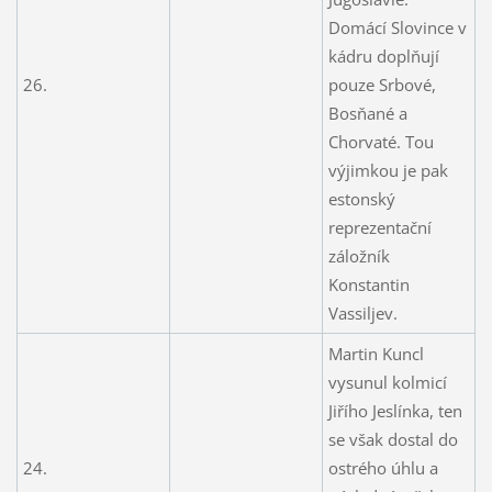
Domácí Slovince v
kádru doplňují
26.
pouze Srbové,
Bosňané a
Chorvaté. Tou
výjimkou je pak
estonský
reprezentační
záložník
Konstantin
Vassiljev.
Martin Kuncl
vysunul kolmicí
Jiřího Jeslínka, ten
se však dostal do
24.
ostrého úhlu a