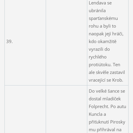
Lendava se
ubránila
sparťanskému
rohu a byli to
naopak její hráči,
39.
kdo okamžitě
vyrazili do
rychlého
protiútoku. Ten
ale skvěle zastavil
vracející se Krob.
Do velké šance se
dostal mladíček
Folprecht. Po autu
Kuncla a
přiťuknutí Pirosky
mu přihrával na