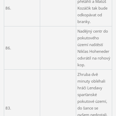
přetáhli a Matúš
86.
Kozáčik tak bude
odkopávat od
branky.
Nadějný centr do
pokutového
území naštěstí
86.
Niklas Hoheneder
odvrátil na rohový
kop.
Zhruba dvě
minuty obléhali
hráči Lendavy
sparťanské
pokutové území,
83.
do šance se
ovšem nedostali.