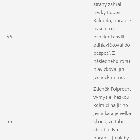
strany zahrál
hezky Luboš
Kalouda, obránce
ovšem na
56.
psoeldní chvíli
odhlavičkoval do
bezpečí. Z
následného rohu
hlavičkoval Jiří
Jeslínek mimo.
Zdeněk Folprecht
vymyslel hezkou
kolmici na Jiřího
Jeslínka a je velká
55.
škoda, že toho
zbrzdili dva
obránci. Jinak by