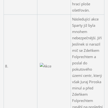
hrací ploše
ošetřován.
Následující akce
Sparty již byla
mnohem
nebezpečnější. Jiří
Jeslínek si narazil
míč se Zdeňkem
Folprechtem a
poslal do
8.
pokutového
území centr, který
však Juraj Piroska
minul a před
Zdeňkem
Folprechtem
zasáhl na poslední