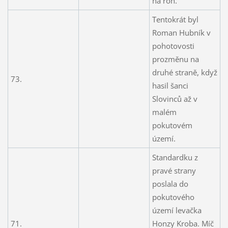
na roh.
Tentokrát byl
Roman Hubník v
pohotovosti
prozměnu na
druhé straně, když
73.
hasil šanci
Slovinců až v
malém
pokutovém
území.
Standardku z
pravé strany
poslala do
pokutového
území levačka
71.
Honzy Kroba. Míč