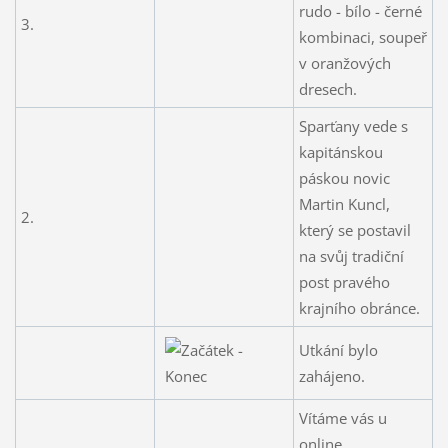
rudo - bílo - černé
3.
kombinaci, soupeř
v oranžových
dresech.
Sparťany vede s
kapitánskou
páskou novic
Martin Kuncl,
2.
který se postavil
na svůj tradiční
post pravého
krajního obránce.
Utkání bylo
zahájeno.
Vítáme vás u
online