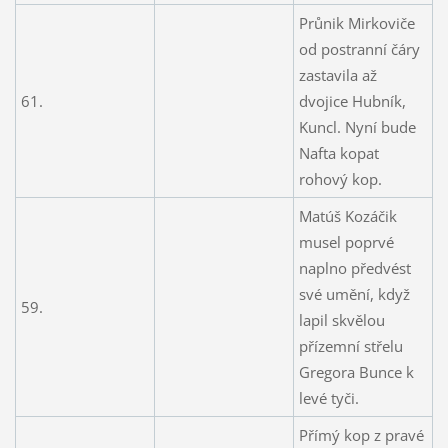
Průnik Mirkoviče
od postranní čáry
zastavila až
61.
dvojice Hubník,
Kuncl. Nyní bude
Nafta kopat
rohový kop.
Matúš Kozáčik
musel poprvé
naplno předvést
své umění, když
59.
lapil skvělou
přízemní střelu
Gregora Bunce k
levé tyči.
Přímý kop z pravé