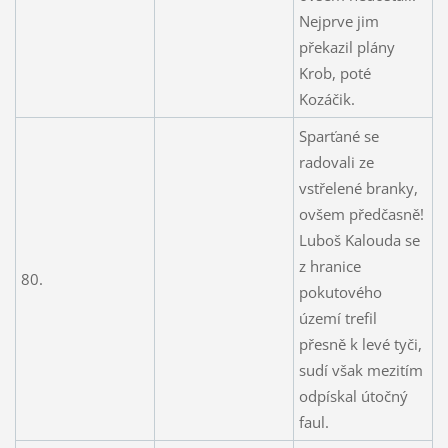
Nejprve jim
překazil plány
Krob, poté
Kozáčik.
Sparťané se
radovali ze
vstřelené branky,
ovšem předčasně!
Luboš Kalouda se
z hranice
80.
pokutového
území trefil
přesně k levé tyči,
sudí však mezitím
odpískal útočný
faul.