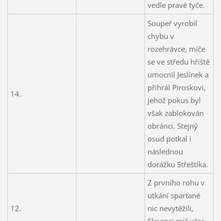
vedle pravé tyče.
Soupeř vyrobil
chybu v
rozehrávce, míče
se ve středu hřiště
umocnil Jeslínek a
přihrál Piroskovi,
14.
jehož pokus byl
však zablokován
obránci. Stejný
osud potkal i
následnou
dorážku Střeštíka.
Z prvního rohu v
utkání sparťané
12.
nic nevytěžili,
Slovinci míč včas