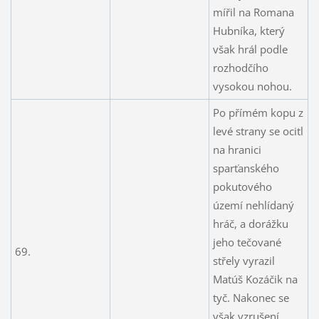
mířil na Romana
Hubníka, který
však hrál podle
rozhodčího
vysokou nohou.
Po přímém kopu z
levé strany se ocitl
na hranici
sparťanského
pokutového
území nehlídaný
hráč, a dorážku
jeho tečované
69.
střely vyrazil
Matúš Kozáčik na
tyč. Nakonec se
však vzrušení