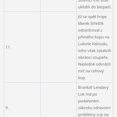
uklidili do bezpečí.
Již se opět hraje.
Marek Střeštík
odcentroval z
přímého kopu na
Luboše Kaloudu,
11.
toho však zasatvili
obránci soupeře.
Následně odvrátili
míč na rohový
kop.
Brankář Lendavy
Luk má po
podařeném
9.
zákroku zdravotní
problémy a je na