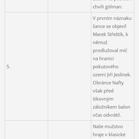
chvíli gólman.
V prvním náznaku
šance se objevil
Marek Střeštík, k
němuž
prodlužoval míč
na hranici
5.
pokutového
území Jiří Jeslínek.
Obránce Nafty
však před
šikovným
záložníkem balon
včas odvrátil.
Naše mužstvo
hraje v klasické