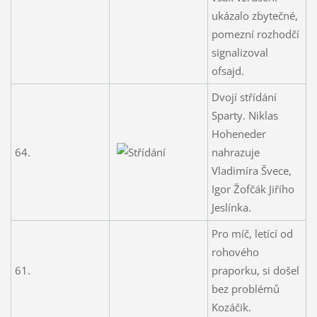
ukázalo zbytečné,
pomezní rozhodčí
signalizoval
ofsajd.
Dvojí střídání
Sparty. Niklas
Hoheneder
64.
nahrazuje
Vladimíra Švece,
Igor Žofčák Jiřího
Jeslínka.
Pro míč, letící od
rohového
61.
praporku, si došel
bez problémů
Kozáčik.