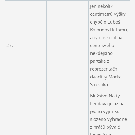
Jen několik
centimetrů výšky
chybělo Luboši
Kaloudovi k tomu,
aby doskočil na
27.
centr svého
někdejšího
parťáka z
reprezentační
dvacítky Marka
Střeštíka.
Mužstvo Nafty
Lendava je až na
jednu výjimku
složeno výhradně
z hráčů bývalé
Jugoslávie.