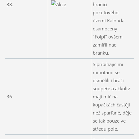
38.
hranici
pokutového
území Kalouda,
osamocený
"Folpi" ovšem
zamířil nad
branku.
S přibíhajícími
minutami se
osmělili i hráči
soupeře a ačkoliv
36.
mají míč na
kopačkách častěji
než sparťané, děje
se tak pouze ve
středu pole.