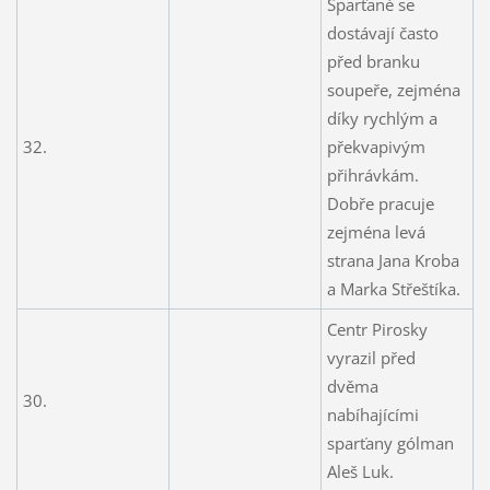
Sparťané se
dostávají často
před branku
soupeře, zejména
díky rychlým a
32.
překvapivým
přihrávkám.
Dobře pracuje
zejména levá
strana Jana Kroba
a Marka Střeštíka.
Centr Pirosky
vyrazil před
dvěma
30.
nabíhajícími
sparťany gólman
Aleš Luk.