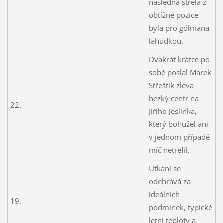
následná střela z
obtížné pozice
byla pro gólmana
lahůdkou.
Dvakrát krátce po
sobě poslal Marek
Střeštík zleva
hezký centr na
22.
Jiřího Jeslínka,
který bohužel ani
v jednom případě
míč netrefil.
Utkání se
odehrává za
ideálních
19.
podmínek, typické
letní teploty a