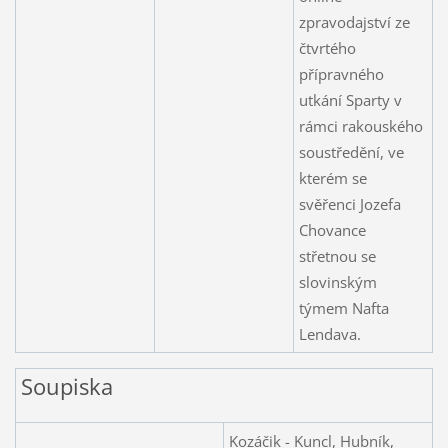
zpravodajství ze
čtvrtého
přípravného
utkání Sparty v
rámci rakouského
soustředění, ve
kterém se
svěřenci Jozefa
Chovance
střetnou se
slovinským
týmem Nafta
Lendava.
Soupiska
Kozáčik - Kuncl, Hubník,