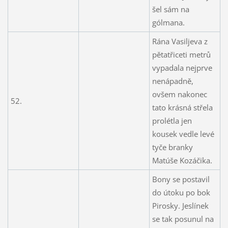
šel sám na
gólmana.
Rána Vasiljeva z
pětatřiceti metrů
vypadala nejprve
nenápadně,
ovšem nakonec
52.
tato krásná střela
prolétla jen
kousek vedle levé
tyče branky
Matúše Kozáčika.
Bony se postavil
do útoku po bok
Pirosky. Jeslínek
se tak posunul na