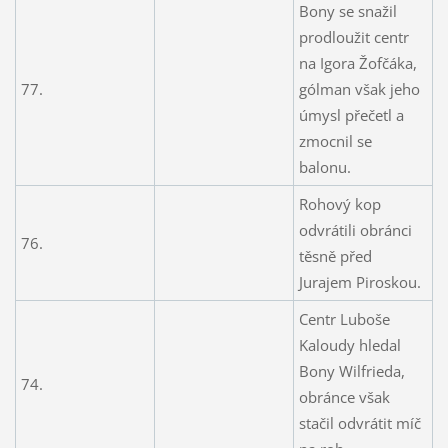
Bony se snažil
prodloužit centr
na Igora Žofčáka,
77.
gólman však jeho
úmysl přečetl a
zmocnil se
balonu.
Rohový kop
odvrátili obránci
76.
těsně před
Jurajem Piroskou.
Centr Luboše
Kaloudy hledal
Bony Wilfrieda,
74.
obránce však
stačil odvrátit míč