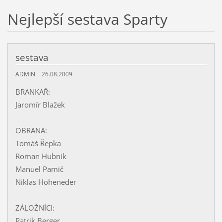
Nejlepší sestava Sparty
sestava
ADMIN
26.08.2009
BRANKAŘ:
Jaromír Blažek
OBRANA:
Tomáš Řepka
Roman Hubník
Manuel Pamič
Niklas Hoheneder
ZÁLOŽNÍCI:
Patrik Berger