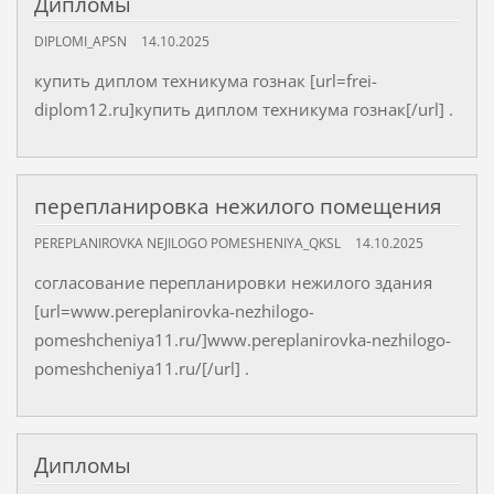
Дипломы
DIPLOMI_APSN
14.10.2025
купить диплом техникума гознак [url=frei-
diplom12.ru]купить диплом техникума гознак[/url] .
перепланировка нежилого помещения
PEREPLANIROVKA NEJILOGO POMESHENIYA_QKSL
14.10.2025
согласование перепланировки нежилого здания
[url=www.pereplanirovka-nezhilogo-
pomeshcheniya11.ru/]www.pereplanirovka-nezhilogo-
pomeshcheniya11.ru/[/url] .
Дипломы