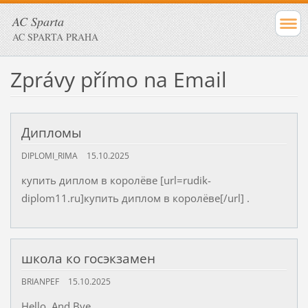
AC Sparta
AC SPARTA PRAHA
Zprávy přímo na Email
Дипломы
DIPLOMI_RIMA
15.10.2025
купить диплом в королёве [url=rudik-
diplom11.ru]купить диплом в королёве[/url] .
школа ко госэкзамен
BRIANPEF
15.10.2025
Hello. And Bye.