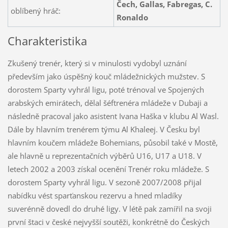
Čech, Gallas, Fabregas, C.
oblíbený hráč:
Ronaldo
Charakteristika
Zkušený trenér, který si v minulosti vydobyl uznání
především jako úspěšný kouč mládežnických mužstev. S
dorostem Sparty vyhrál ligu, poté trénoval ve Spojených
arabských emirátech, dělal šéftrenéra mládeže v Dubaji a
následně pracoval jako asistent Ivana Haška v klubu Al Wasl.
Dále by hlavním trenérem týmu Al Khaleej. V Česku byl
hlavním koučem mládeže Bohemians, působil také v Mostě,
ale hlavně u reprezentačních výběrů U16, U17 a U18. V
letech 2002 a 2003 získal ocenění Trenér roku mládeže. S
dorostem Sparty vyhrál ligu. V sezoně 2007/2008 přijal
nabídku vést sparťanskou rezervu a hned mladíky
suverénně dovedl do druhé ligy. V létě pak zamířil na svoji
první štaci v české nejvyšší soutěži, konkrétně do Českých