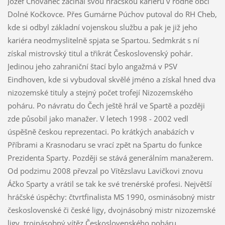
Jozef Chovanec začínal svou hráčskou kariéru v rodné obci
Dolné Kočkovce. Přes Gumárne Púchov putoval do RH Cheb,
kde si odbyl základní vojenskou službu a pak je již jeho
kariéra neodmyslitelně spjata se Spartou. Sedmkrát s ní
získal mistrovský titul a třikrát Československý pohár.
Jedinou jeho zahraniční štací bylo angažmá v PSV
Eindhoven, kde si vybudoval skvělé jméno a získal hned dva
nizozemské tituly a stejný počet trofejí Nizozemského
poháru. Po návratu do Čech ještě hrál ve Spartě a později
zde působil jako manažer. V letech 1998 - 2002 vedl
úspěšně českou reprezentaci. Po krátkých anabázích v
Příbrami a Krasnodaru se vrací zpět na Spartu do funkce
Prezidenta Sparty. Později se stává generálním manažerem.
Od podzimu 2008 převzal po Vítězslavu Lavičkovi znovu
Áčko Sparty a vrátil se tak ke své trenérské profesi. Největší
hráčské úspěchy: čtvrtfinalista MS 1990, osminásobný mistr
československé či české ligy, dvojnásobný mistr nizozemské
ligy, trojnásobný vítěz Československého poháru,