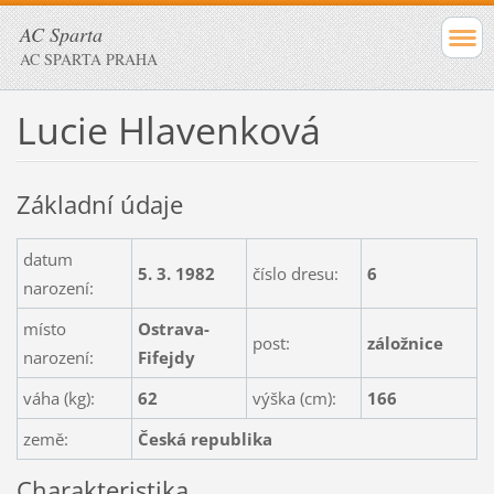
AC Sparta
AC SPARTA PRAHA
Lucie Hlavenková
Základní údaje
datum
5. 3. 1982
číslo dresu:
6
narození:
místo
Ostrava-
post:
záložnice
narození:
Fifejdy
váha (kg):
62
výška (cm):
166
země:
Česká republika
Charakteristika