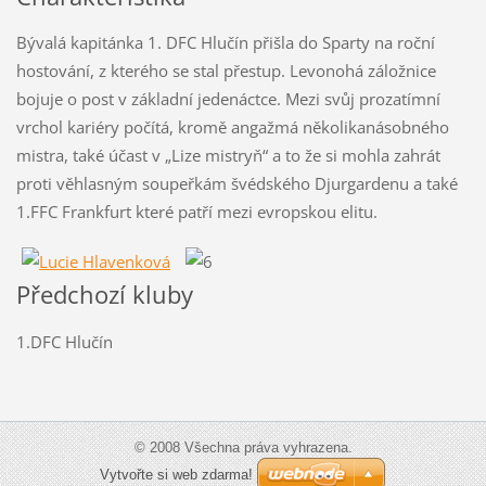
Bývalá kapitánka 1. DFC Hlučín přišla do Sparty na roční
hostování, z kterého se stal přestup. Levonohá záložnice
bojuje o post v základní jedenáctce. Mezi svůj prozatímní
vrchol kariéry počítá, kromě angažmá několikanásobného
mistra, také účast v „Lize mistryň“ a to že si mohla zahrát
proti věhlasným soupeřkám švédského Djurgardenu a také
1.FFC Frankfurt které patří mezi evropskou elitu.
Předchozí kluby
1.DFC Hlučín
© 2008 Všechna práva vyhrazena.
Vytvořte si web zdarma!