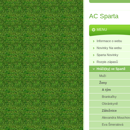
AC Sparta
MENU
Informace o webu
Novinky Na webu
Sparta Novinky
Rozpis zápasů
Hráči(ky) ve Spartě
Muži
Ženy
A tým
Brankařky
Obránkyně
Záložnice
Alexandra Moucho
Eva Šmeralová