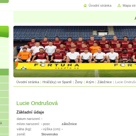
Úvodní stránka
Mapa st
Úvodní stránka
|
Hráči(ky) ve Spartě
|
Ženy
|
A tým
|
Záložnice
|
Lucie Ondruš
Lucie Ondrušová
Základní údaje
datum narození:
-
vá
místo narození:
-
post:
záložnice
váha (kg):
-
výška (cm):
-
země:
Slovensko