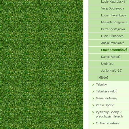
Lucie Kladrubská
Věra Dobrevová
Lucie Hlavenková
Markéta Ringelová
Petra Vyštejnová
Lucie Přibáňová
Adéla Pivoňková
Lucie Ondrušová
Kamila Veselá
Útočnice
Juniorky(U-19)
Mládež
Tabulky
Tabulka střelců
Generali Arena
Vše o Spartě
Výsledky Sparty v
předchozích letech
Online reportáže