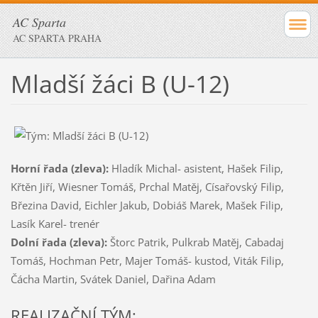
AC Sparta
AC SPARTA PRAHA
Mladší žáci B (U-12)
Horní řada (zleva):
Hladík Michal- asistent, Hašek Filip,
Křtěn Jiří, Wiesner Tomáš, Prchal Matěj, Císařovský Filip,
Březina David, Eichler Jakub, Dobiáš Marek, Mašek Filip,
Lasík Karel- trenér
Dolní řada (zleva):
Štorc Patrik, Pulkrab Matěj, Cabadaj
Tomáš, Hochman Petr, Majer Tomáš- kustod, Viták Filip,
Čácha Martin, Svátek Daniel, Dařina Adam
REALIZAČNÍ TÝM: