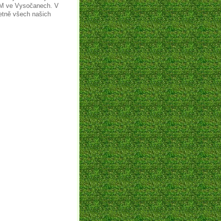
UM ve Vysočanech. V
etně všech našich