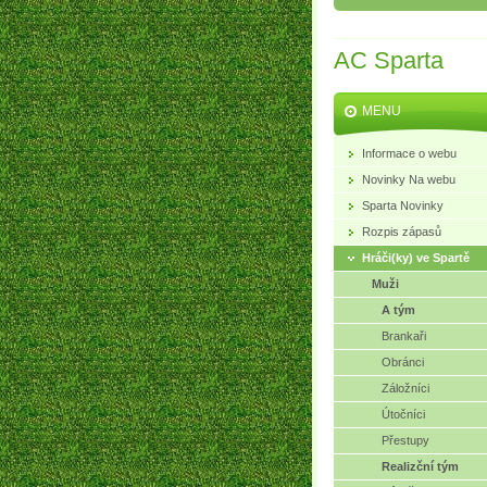
AC Sparta
MENU
Informace o webu
Novinky Na webu
Sparta Novinky
Rozpis zápasů
Hráči(ky) ve Spartě
Muži
A tým
Brankaři
Obránci
Záložníci
Útočníci
Přestupy
Realizční tým