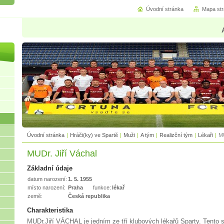
Úvodní stránka
Mapa st
Úvodní stránka
|
Hráči(ky) ve Spartě
|
Muži
|
A tým
|
Realizční tým
|
Lékaři
|
MU
MUDr. Jiří Váchal
Základní údaje
datum narození:
1. 5. 1955
místo narození:
Praha
funkce:
lékař
země:
Česká republika
Charakteristika
MUDr.Jiří VÁCHAL je jedním ze tří klubových lékařů Sparty. Tento s