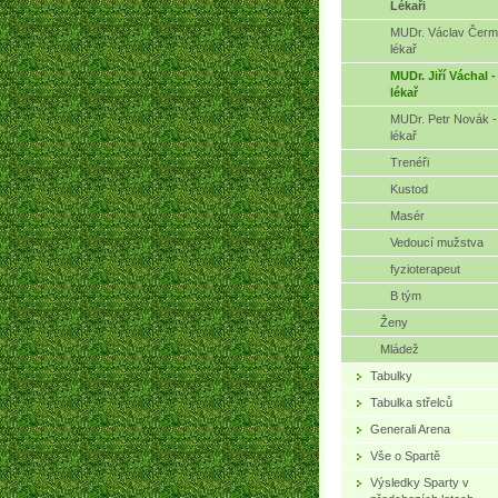
Lékaři
MUDr. Václav Čerm
lékař
MUDr. Jiří Váchal -
lékař
MUDr. Petr Novák -
lékař
Trenéři
Kustod
Masér
Vedoucí mužstva
fyzioterapeut
B tým
Ženy
Mládež
Tabulky
Tabulka střelců
Generali Arena
Vše o Spartě
Výsledky Sparty v