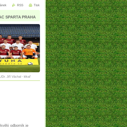
ránek
RSS
Tisk
AC SPARTA PRAHA
Dr. Jiří Váchal - lékař
kvělý odborník je