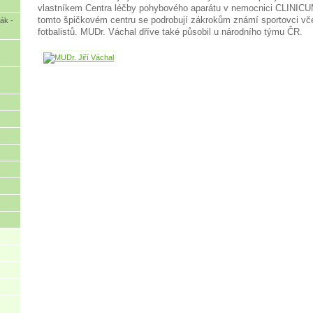
vlastníkem Centra léčby pohybového aparátu v nemocnici CLINIC
tomto špičkovém centru se podrobují zákrokům známí sportovci vč
ák -
fotbalistů. MUDr. Váchal dříve také působil u národního týmu ČR.