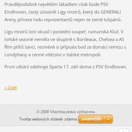
Pravděpodobně největším lákadlem však bude PSV
Eindhoven, častý účastník Ligy mistrů, který do GENERALI
Areny přiveze řadu reprezentantů nejen ze země tulipánů.
Ligu mistrů loni okusil i poslední soupeř, rumunská Kluž. V
loňské sezoně neměla ve skupině s Bordeaux, Chelsea a AS
Řím příliš šancí, nicméně si připsala bod za domácí remízu s
Londýňany a cenné vítězství v italské metropoli.
První utkání odehraje Sparta 17. září doma s PSV Eindhoven.
« Zpět
© 2008 Všechna práva vyhrazena.
Tvorba webových stránek zdarma