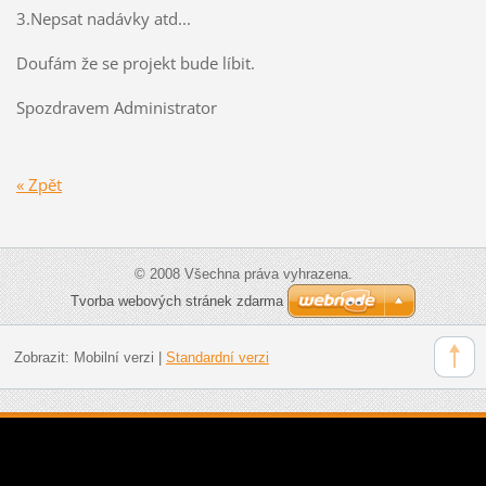
3.Nepsat nadávky atd...
Doufám že se projekt bude líbit.
Spozdravem Administrator
« Zpět
© 2008 Všechna práva vyhrazena.
Tvorba webových stránek zdarma
Zobrazit:
Mobilní verzi
|
Standardní verzi