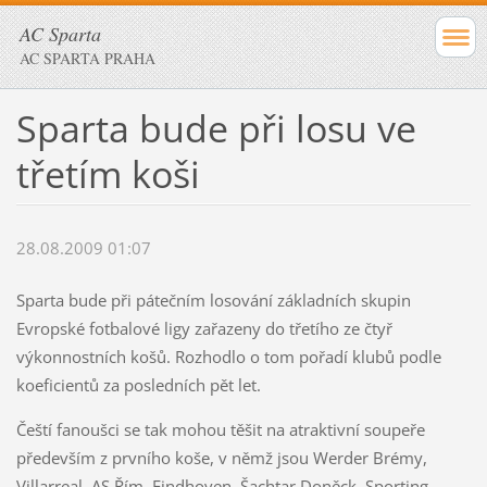
AC Sparta
AC SPARTA PRAHA
Sparta bude při losu ve
třetím koši
28.08.2009 01:07
Sparta bude při pátečním losování základních skupin
Evropské fotbalové ligy zařazeny do třetího ze čtyř
výkonnostních košů. Rozhodlo o tom pořadí klubů podle
koeficientů za posledních pět let.
Čeští fanoušci se tak mohou těšit na atraktivní soupeře
především z prvního koše, v němž jsou Werder Brémy,
Villarreal, AS Řím, Eindhoven, Šachtar Doněck, Sporting