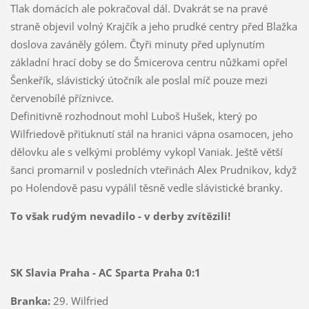
Tlak domácích ale pokračoval dál. Dvakrát se na pravé
straně objevil volný Krajčík a jeho prudké centry před Blažka
doslova zaváněly gólem. Čtyři minuty před uplynutím
základní hrací doby se do Šmicerova centru nůžkami opřel
Šenkeřík, slávistický útočník ale poslal míč pouze mezi
červenobílé příznivce.
Definitivně rozhodnout mohl Luboš Hušek, který po
Wilfriedově přiťuknutí stál na hranici vápna osamocen, jeho
dělovku ale s velkými problémy vykopl Vaniak. Ještě větší
šanci promarnil v posledních vteřinách Alex Prudnikov, když
po Holendově pasu vypálil těsně vedle slávistické branky.
To však rudým nevadilo - v derby zvítězili!
SK Slavia Praha - AC Sparta Praha 0:1
Branka:
29. Wilfried