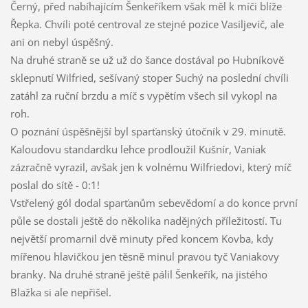
Černý, před nabíhajícím Šenkeříkem však měl k míči blíže
Řepka. Chvíli poté centroval ze stejné pozice Vasiljevič, ale
ani on nebyl úspěšný.
Na druhé straně se už už do šance dostával po Hubníkově
sklepnutí Wilfried, sešívaný stoper Suchý na poslední chvíli
zatáhl za ruční brzdu a míč s vypětím všech sil vykopl na
roh.
O poznání úspěšnější byl sparťanský útočník v 29. minutě.
Kaloudovu standardku lehce prodloužil Kušnír, Vaniak
zázračně vyrazil, avšak jen k volnému Wilfriedovi, který míč
poslal do sítě - 0:1!
Vstřelený gól dodal sparťanům sebevědomí a do konce první
půle se dostali ještě do několika nadějných příležitostí. Tu
největší promarnil dvě minuty před koncem Kovba, kdy
mířenou hlavičkou jen těsně minul pravou tyč Vaniakovy
branky. Na druhé straně ještě pálil Šenkeřík, na jistého
Blažka si ale nepřišel.