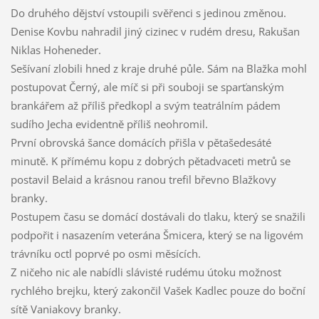
Do druhého dějství vstoupili svěřenci s jedinou změnou.
Denise Kovbu nahradil jiný cizinec v rudém dresu, Rakušan
Niklas Hoheneder.
Sešívaní zlobili hned z kraje druhé půle. Sám na Blažka mohl
postupovat Černý, ale míč si při souboji se sparťanským
brankářem až příliš předkopl a svým teatrálním pádem
sudího Jecha evidentně příliš neohromil.
První obrovská šance domácích přišla v pětašedesáté
minutě. K přímému kopu z dobrých pětadvaceti metrů se
postavil Belaid a krásnou ranou trefil břevno Blažkovy
branky.
Postupem času se domácí dostávali do tlaku, který se snažili
podpořit i nasazením veterána Šmicera, který se na ligovém
trávníku octl poprvé po osmi měsících.
Z ničeho nic ale nabídli slávisté rudému útoku možnost
rychlého brejku, který zakončil Vašek Kadlec pouze do boční
sítě Vaniakovy branky.