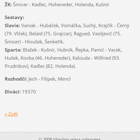
ŽK:
Šmicer - Kadlec, Hoheneder, Holenda, Kušnír
Sestavy:
Slavie:
Vaniak - Hubáček, Vomáčka, Suchý, Krajčík - Černý
(79. Vlček), Belaid (75. Grajciar), Ragued, Vasiljevič (75.
Šmicer) - Hloušek, Šenkeřík.
Sparta:
Blažek - Kušnír, Hubník, Řepka, Pamić - Vacek,
Hušek, Kovba (46. Hoheneder), Kalouda - Wilfried (93.
Prudnikov), Kadlec (82. Holenda).
Rozhodčí:
Jech - Filípek, Mencl
Diváci:
19370
« Zpět
© 2008 Všechna práva vyhrazena.