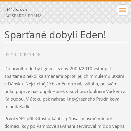
AC Sparta
AC SPARTA PRAHA
Sparťané dobyli Eden!
05.10.2009 19:48
Do prvního derby ligové sezony 2009/2010 vstoupili
sparťané s několika změnami oproti jejich minulému utkání
v Dánsku. Nejcitelnějších změn doznala záloha, po svém
boku poprvé nastoupili Hušek s Kovbou, doplnění Vackem a
Kaloudou. V útoku pak nahradil nevýrazného Prudnikova
mladík Kadlec.
První větší příležitost utkání si připsali v osmé minutě
domácí, kdy po Pamićově zaváhání servíroval míč do vápna