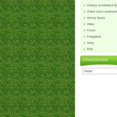
Odkazy na fotbalové t
Online chat s osobností
Hymny Sparty
Videa
Forum
Fotogalerie
Testy
RSS
VYHLEDÁVÁNÍ