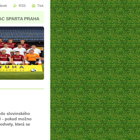
ránek
RSS
Tisk
AC SPARTA PRAHA
 do slovinského
sný - pokud možno
odvety, která se