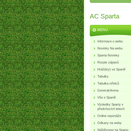
AC Sparta
MENU
Informace o webu
Novinky Na webu
Sparta Novinky
Rozpis zápasů
Hráči(ky) ve Spartě
Tabulky
Tabulka střelců
Generali Arena
Vše o Spartě
Výsledky Sparty v
předchozích letech
Online reportáže
Odkazy na weby
Náštěvnost na Spartu