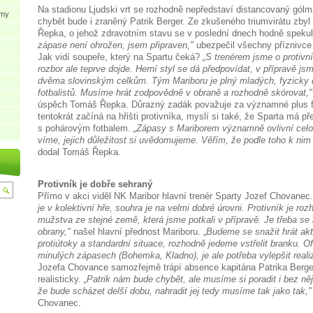
Na stadionu Ljudski vrt se rozhodně nepředstaví distancovaný gólm
ýmy
chybět bude i zraněný Patrik Berger. Ze zkušeného triumvirátu zby
Řepka, o jehož zdravotním stavu se v poslední dnech hodně speku
zápase není ohrožen, jsem připraven,"
ubezpečil všechny příznivc
Jak vidí soupeře, který na Spartu čeká?
„S trenérem jsme o protivní
rozbor ale teprve dojde. Herní styl se dá předpovídat, v přípravě jsm
dvěma slovinským celkům. Tým Mariboru je plný mladých, fyzicky 
fotbalistů. Musíme hrát zodpovědně v obraně a rozhodně skórovat,"
úspěch Tomáš Řepka. Důrazný zadák považuje za významné plus f
tentokrát začíná na hřišti protivníka, myslí si také, že Sparta má př
s pohárovým fotbalem.
„Zápasy s Mariborem významně ovlivní celo
víme, jejich důležitost si uvědomujeme. Věřím, že podle toho k nim
dodal Tomáš Řepka.
Protivník je dobře sehraný
Přímo v akci viděl NK Maribor hlavní trenér Sparty Jozef Chovanec
je v kolektivní hře, souhra je na velmi dobré úrovni. Protivník je ro
mužstva ze stejné země, která jsme potkali v přípravě. Je třeba se 
obrany,"
našel hlavní přednost Mariboru. „
Budeme se snažit hrát akt
protiútoky a standardní situace, rozhodně jedeme vstřelit branku. Of
minulých zápasech (Bohemka, Kladno), je ale potřeba vylepšit reali
Jozefa Chovance samozřejmě trápí absence kapitána Patrika Bergera
realisticky.
„Patrik nám bude chybět, ale musíme si poradit i bez ně
že bude scházet delší dobu, nahradit jej tedy musíme tak jako tak,"
Chovanec.