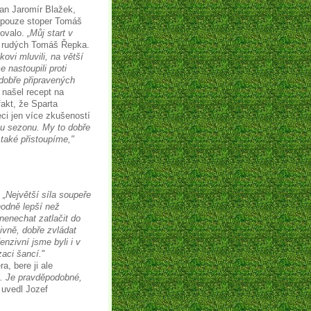
an Jaromír Blažek,
l pouze stoper Tomáš
lovalo.
„Můj start v
e rudých Tomáš Řepka.
kovi mluvili, na větší
e nastoupili proti
dobře připravených
našel recept na
akt, že Sparta
eci jen více zkušeností
u sezonu. My to dobře
 také přistoupíme,"
.
„Největší síla soupeře
zhodně lepší než
nenechat zatlačit do
ivně, dobře zvládat
enzivní jsme byli i v
zaci šancí.
"
, bere ji ale
j. Je pravděpodobné,
uvedl Jozef