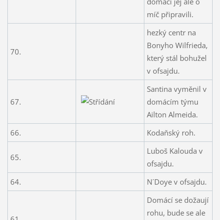
domácí jej ale o
míč připravili.
hezký centr na
Bonyho Wilfrieda,
70.
který stál bohužel
v ofsajdu.
Santina vyměnil v
67.
domácím týmu
Ailton Almeida.
66.
Kodaňský roh.
Luboš Kalouda v
65.
ofsajdu.
64.
N´Doye v ofsajdu.
Domácí se dožaují
rohu, bude se ale
61.