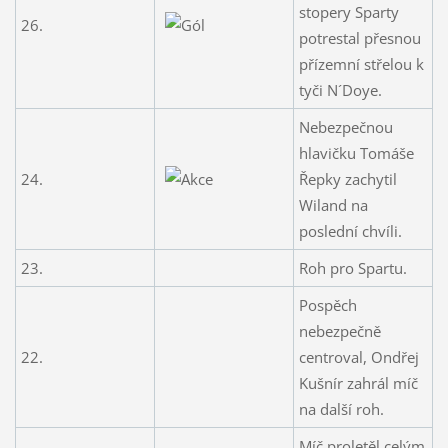
stopery Sparty
26.
potrestal přesnou
přízemní střelou k
tyči N´Doye.
Nebezpečnou
hlavičku Tomáše
24.
Řepky zachytil
Wiland na
poslední chvíli.
23.
Roh pro Spartu.
Pospěch
nebezpečně
22.
centroval, Ondřej
Kušnír zahrál míč
na další roh.
Míč proletěl celým