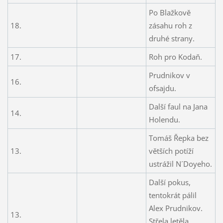
Po Blažkově
18.
zásahu roh z
druhé strany.
17.
Roh pro Kodaň.
Prudnikov v
16.
ofsajdu.
Další faul na Jana
14.
Holendu.
Tomáš Řepka bez
13.
větších potíží
ustrážil N´Doyeho.
Další pokus,
tentokrát pálil
Alex Prudnikov.
13.
Střela letěla