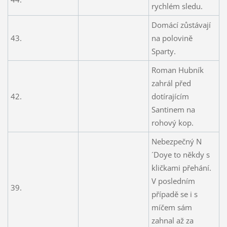
rychlém sledu.
Domácí zůstávají
43.
na polovině
Sparty.
Roman Hubník
zahrál před
42.
dotírajícím
Santinem na
rohový kop.
Nebezpečný N
´Doye to někdy s
kličkami přehání.
V posledním
39.
případě se i s
míčem sám
zahnal až za