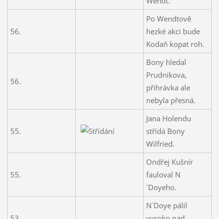
Wendt.
Po Wendtově
56.
hezké akci bude
Kodaň kopat roh.
Bony hledal
Prudnikova,
56.
přihrávka ale
nebyla přesná.
Jana Holendu
55.
střídá Bony
Wilfried.
Ondřej Kušnír
55.
fauloval N
´Doyeho.
N´Doye pálil
53.
vysoko nad