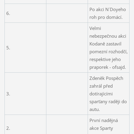
Po akci N´Doyeho
6.
roh pro domácí.
Velmi
nebezpečnou akci
Kodaně zastavil
5.
pomezní rozhodčí,
respektive jeho
praporek - ofsajd.
Zdeněk Pospěch
zahrál před
3.
dotírajícími
sparťany raději do
autu.
První nadějná
2.
akce Sparty