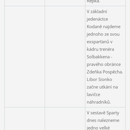
Řepka.
V základní
jedenáctce
Kodaně najdeme
jednoho ze svou
exsparťanů v
kádru trenéra
Solbakkena -
pravého obránce
Zdeňka Pospěcha.
Libor Sionko
začne utkání na
lavičce
náhradníků.
V sestavě Sparty
dnes nalezneme
jedno velké