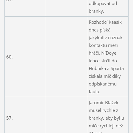
odkopávat od
branky.
Rozhodčí Kaasik
dnes píská
jakýkoliv náznak
kontaktu mezi
hráči. N´Doye
60.
lehce strčil do
Hubníka a Sparta
získala míč díky
odpískanému
faulu.
Jaromír Blažek
musel rychle z
57.
branky, aby byl u
míče rychleji než