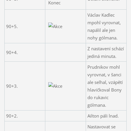
Václav Kadlec
mpohl vyrovnat,
90+5.
napálil ale jen
nohy gólmana.
Z nastavení schází
90+4.
jediná minuta.
Prudnikov mohl
vyrovnat, v šanci
ale selhal, vzápětí
90+3.
hlavičkoval Bony
do rukavic
gólmana.
90+2.
Ailton páli lnad.
Nastavovat se