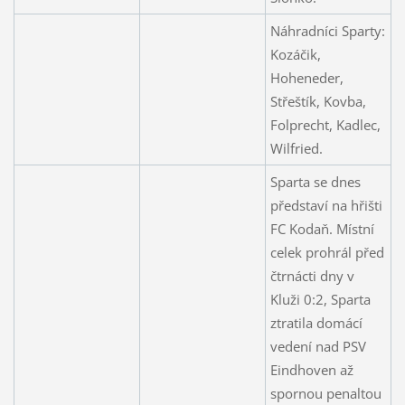
Náhradníci Sparty:
Kozáčik,
Hoheneder,
Střeštík, Kovba,
Folprecht, Kadlec,
Wilfried.
Sparta se dnes
představí na hřišti
FC Kodaň. Místní
celek prohrál před
čtrnácti dny v
Kluži 0:2, Sparta
ztratila domácí
vedení nad PSV
Eindhoven až
spornou penaltou