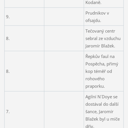
Kodaně.
Prudnikov v
9.
ofsajdu.
Tečovaný centr
8.
sebral ze vzduchu
Jaromír Blažek.
Řepkův faul na
Pospěcha, přímý
8.
kop téměř od
rohového
praporku.
Agilní N´Doye se
dostával do další
7.
šance, Jaromír
Blažek byl u míče
dřív.