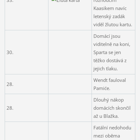
Kaasikem navíc
letenský zadák
viděl žlutou kartu.
Domácí jsou
viditelně na koni,
30.
Sparta se jen
těžko dostává z
jejich tlaku.
Wendt fauloval
28.
Pamiće.
Dlouhý nákop
28.
domácích skončil
až u Blažka.
Fatální nedohodu
mezi oběma