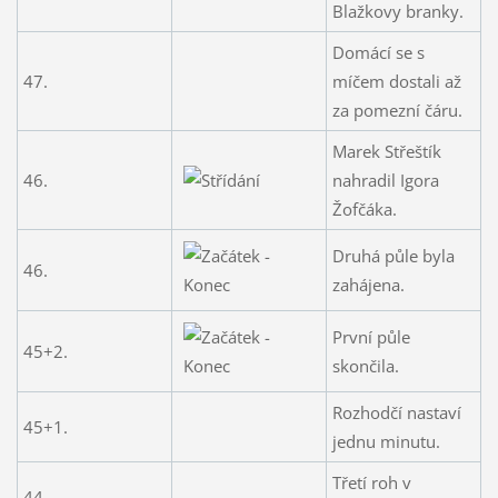
Blažkovy branky.
Domácí se s
47.
míčem dostali až
za pomezní čáru.
Marek Střeštík
46.
nahradil Igora
Žofčáka.
Druhá půle byla
46.
zahájena.
První půle
45+2.
skončila.
Rozhodčí nastaví
45+1.
jednu minutu.
Třetí roh v
44.