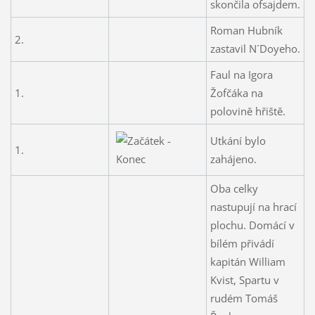
skončila ofsajdem.
Roman Hubník
2.
zastavil N´Doyeho.
Faul na Igora
1.
Žofčáka na
polovině hřiště.
Utkání bylo
1.
zahájeno.
Oba celky
nastupují na hrací
plochu. Domácí v
bílém přivádí
kapitán William
Kvist, Spartu v
rudém Tomáš