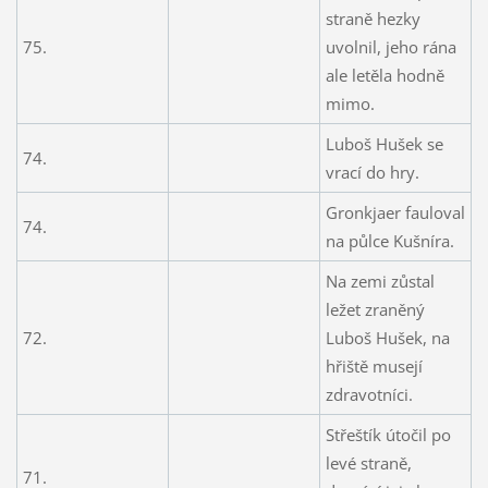
straně hezky
75.
uvolnil, jeho rána
ale letěla hodně
mimo.
Luboš Hušek se
74.
vrací do hry.
Gronkjaer fauloval
74.
na půlce Kušníra.
Na zemi zůstal
ležet zraněný
72.
Luboš Hušek, na
hřiště musejí
zdravotníci.
Střeštík útočil po
levé straně,
71.