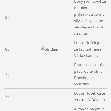
Bony sprintoval za
dlouhou
přihrávkou co mu
82.
síly stačily, balon
ale stejně skončil
za čarou.
Luboš Hušek jde
80.
ze hry, zahraje si
Václav Kadlec.
Prudnikov zkoušel
patičkou uvolnit
79.
Bonyho, bez
výsledku.
Luboš Hušek čistě
77.
zastavil N´Doyeho.
Ailton se na pravé