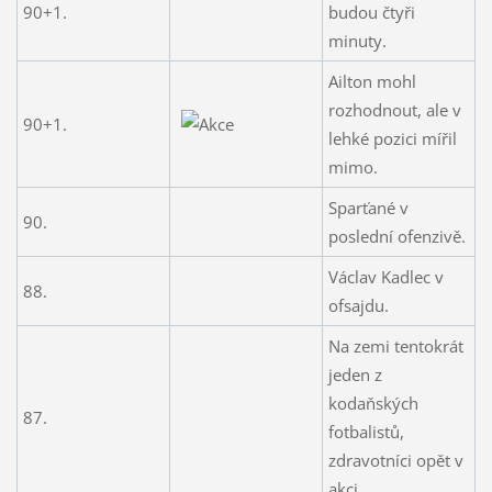
90+1.
budou čtyři
minuty.
Ailton mohl
rozhodnout, ale v
90+1.
lehké pozici mířil
mimo.
Sparťané v
90.
poslední ofenzivě.
Václav Kadlec v
88.
ofsajdu.
Na zemi tentokrát
jeden z
kodaňských
87.
fotbalistů,
zdravotníci opět v
akci.