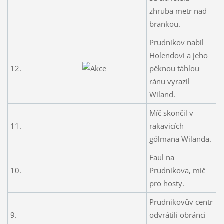
zhruba metr nad
brankou.
Prudnikov nabil
Holendovi a jeho
12.
pěknou táhlou
ránu vyrazil
Wiland.
Míč skončil v
11.
rakavicích
gólmana Wilanda.
Faul na
10.
Prudnikova, míč
pro hosty.
Prudnikovův centr
9.
odvrátili obránci