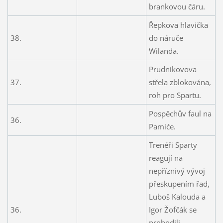
brankovou čáru.
Řepkova hlavička
38.
do náruče
Wilanda.
Prudnikovova
37.
střela zblokována,
roh pro Spartu.
Pospěchův faul na
36.
Pamiće.
Trenéři Sparty
reagují na
nepříznivý vývoj
přeskupením řad,
Luboš Kalouda a
36.
Igor Žofčák se
prohodili,