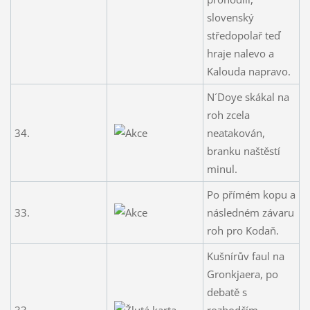
slovenský
středopolař teď
hraje nalevo a
Kalouda napravo.
N´Doye skákal na
roh zcela
34.
neatakován,
branku naštěstí
minul.
Po přímém kopu a
33.
následném závaru
roh pro Kodaň.
Kušnírův faul na
Gronkjaera, po
debatě s
33.
rozhodčím