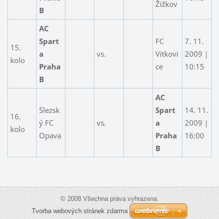
Žižkov
B
AC
Spart
FC
7. 11.
15.
a
vs.
Vítkovi
2009 |
kolo
Praha
ce
10:15
B
AC
Slezsk
Spart
14. 11.
16.
ý FC
vs.
a
2009 |
kolo
Opava
Praha
16:00
B
© 2008 Všechna práva vyhrazena.
Tvorba webových stránek zdarma