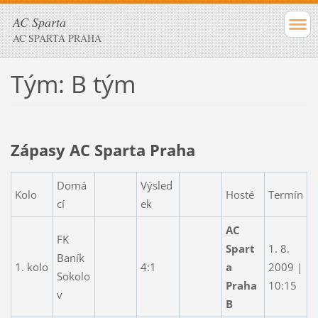
AC Sparta
AC SPARTA PRAHA
Tým: B tým
Zápasy AC Sparta Praha
Domá
Výsled
Kolo
Hosté
Termín
cí
ek
AC
FK
Spart
1. 8.
Baník
1. kolo
4:1
a
2009 |
Sokolo
Praha
10:15
v
B