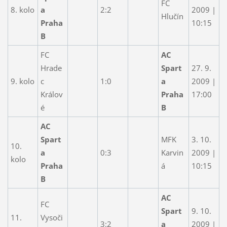
FC
8. kolo
a
2:2
2009 |
Hlučín
Praha
10:15
B
FC
AC
Hrade
Spart
27. 9.
9. kolo
c
1:0
a
2009 |
Králov
Praha
17:00
é
B
AC
Spart
MFK
3. 10.
10.
a
0:3
Karvin
2009 |
kolo
Praha
á
10:15
B
AC
FC
Spart
9. 10.
11.
Vysoči
3:2
a
2009 |