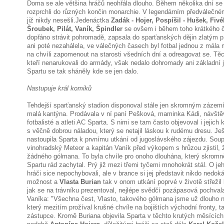
Doma se ale většina hráčů neohřála dlouho. Během několika dní se
rozprchli do různých končin monarchie. V legendárním předválečné
již nikdy nesešli.Jedenáctka
Zadák - Hojer, Pospíšil - Hušek, Fivé
Šroubek, Pilát, Vaník, Špindler
se ovšem i během toho krátkého ča
dopřáno strávit pohromadě, zapsala do sparťanských dějin zlatým 
ani poté nezahálela, ve válečných časech byl fotbal jednou z mála 
na chvíli zapomenout na starosti všedních dní a odreagovat se. Těc
kteří nenarukovali do armády, však nedalo dohromady ani základní 
Spartu se tak sháněly kde se jen dalo.
Nastupuje král komiků
Tehdejší sparťanský stadion disponoval stále jen skromným zázem
malá kantýna. Prodávala v ní paní Pešková, maminka Kádi, návště
fotbalisté a atleti AC Sparta. S nimi se tam často objevoval i jejich
s věčně dobrou náladou, který se netajil láskou k rudému dresu. Je
nastoupila Sparta k prvnímu utkání od jugoslávského zájezdu. Soup
vinohradský Meteor a kapitán Vaník před výkopem s hrůzou zjistil, 
žádného gólmana. To byla chvíle pro onoho dlouhána, který skromně 
Spartu rád zachytal. Prý již mezi třemi tyčemi mnohokrát stál. O j
hráči sice nepochybovali, ale v brance si jej představit nikdo nedok
možnost a
Vlasta Burian
tak v onom utkání poprvé v životě střežil
jak se na trávníku prezentoval, nejlépe svědčí pozápasová pochva
Vaníka: "Všechna čest, Vlasto, takového gólmana jsme už dlouho 
který mezitím prožíval krušné chvíle na bojištích východní fronty, 
zástupce. Kromě Buriana objevila Sparta v těchto krutých měsících i