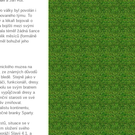
luh
a Jan Rut.
o války byl povolán i
lepovaného týmu. To
a lékaři bojovali o
a bojišti mezi svými
ala téměř žádná šance
kolik měsíců (formálně
eměl bohužel jeho
chnického muzea na
14, ze známých důvodů
 bledě. Stejně jako v
či, funkcionáři, dresy.
polu se svým bratrem
vypůjčovali dresy a
nční starosti ve své
liv zmiňovat.
listu kontinentu,
lečné branky Sparty.
stů, situace se v
ním složení svého
ráží Slavii 4:1, a