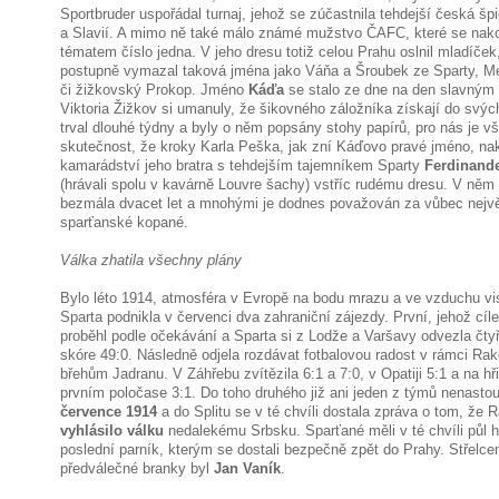
Sportbruder uspořádal turnaj, jehož se zúčastnila tehdejší česká šp
a Slavií. A mimo ně také málo známé mužstvo ČAFC, které se nak
tématem číslo jedna. V jeho dresu totiž celou Prahu oslnil mladíček,
postupně vymazal taková jména jako Váňa a Šroubek ze Sparty, Me
či žižkovský Prokop. Jméno
Káďa
se stalo ze dne na den slavným a
Viktoria Žižkov si umanuly, že šikovného záložníka získají do svý
trval dlouhé týdny a byly o něm popsány stohy papírů, pro nás je v
skutečnost, že kroky Karla Peška, jak zní Káďovo pravé jméno, nak
kamarádství jeho bratra s tehdejším tajemníkem Sparty
Ferdinand
(hrávali spolu v kavárně Louvre šachy) vstříc rudému dresu. V něm 
bezmála dvacet let a mnohými je dodnes považován za vůbec největ
sparťanské kopané.
Válka zhatila všechny plány
Bylo léto 1914, atmosféra v Evropě na bodu mrazu a ve vzduchu vis
Sparta podnikla v červenci dva zahraniční zájezdy. První, jehož cíl
proběhl podle očekávání a Sparta si z Lodže a Varšavy odvezla čtyř
skóre 49:0. Následně odjela rozdávat fotbalovou radost v rámci R
břehům Jadranu. V Záhřebu zvítězila 6:1 a 7:0, v Opatiji 5:1 a na hři
prvním poločase 3:1. Do toho druhého již ani jeden z týmů nenastoup
července 1914
a do Splitu se v té chvíli dostala zpráva o tom, že
vyhlásilo válku
nedalekému Srbsku. Sparťané měli v té chvíli půl ho
poslední parník, kterým se dostali bezpečně zpět do Prahy. Střelc
předválečné branky byl
Jan Vaník
.