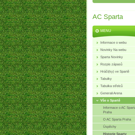
AC Sparta
MENU
Informace o webu
Novinky Na webu
Sparta Novinky
Rozpis zápasů
Hráči(ky) ve Spartě
Tabulky
Tabulka střelců
Generali Arena
Vše o Spartě
Informace o AC Spart
Praha
O AC Sparta Praha
Úspěchy
Historie Sparty