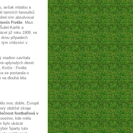
ou, avšak mladou a
li tamních fanoušků
 před ním absolvoval
tonín Fivébr
. Mezi
Šubrt-Karlík a
cet již roku 1908, ve
e dvou případech
 tým vítězství v
ý stadion zavítala
erá uplynulých deset
, Kníže - Fivébr,
ka se postarala o
i na dlouhá léta
ělo moc dobře, Evropě
erý obdržel zkraje
lečnost footballová v
oostrov, kde měla
em bylo ukázat
ýbor Sparty tuto