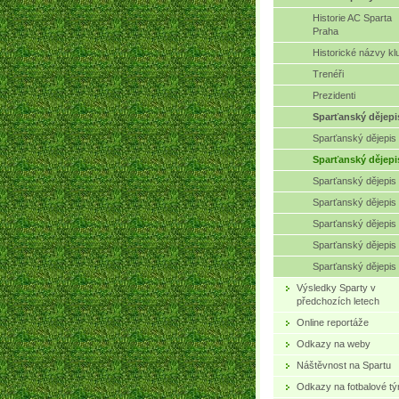
Historie AC Sparta
Praha
Historické názvy kl
Trenéři
Prezidenti
Sparťanský dějepi
Sparťanský dějepis 
Sparťanský dějepis
Sparťanský dějepis I
Sparťanský dějepis 
Sparťanský dějepis 
Sparťanský dějepis 
Sparťanský dějepis 
Výsledky Sparty v
předchozích letech
Online reportáže
Odkazy na weby
Náštěvnost na Spartu
Odkazy na fotbalové t