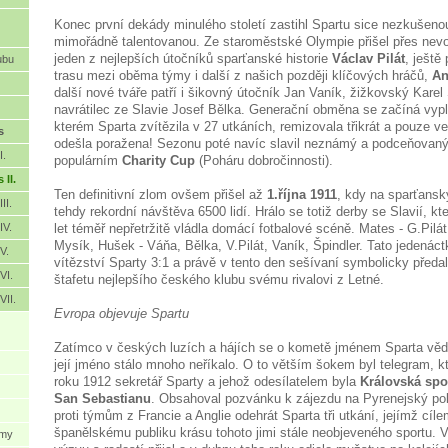
Konec první dekády minulého století zastihl Spartu sice nezkušen
mimořádně talentovanou. Ze staroměstské Olympie přišel přes nevo
jeden z nejlepších útočníků sparťanské historie
Václav Pilát
, ještě
ubu
trasu mezi oběma týmy i další z našich později klíčových hráčů,
An
další nové tváře patří i šikovný útočník Jan Vaník, žižkovský Karel 
navrátilec ze Slavie Josef Bělka. Generační obměna se začíná vyplá
kterém Sparta zvítězila v 27 utkáních, remizovala třikrát a pouze v
s
odešla poražena! Sezonu poté navíc slavil neznámý a podceňovaný
I.
populárním
Charity Cup
(Poháru dobročinnosti).
 II.
Ten definitivní zlom ovšem přišel až
1.října 1911
, kdy na sparťansk
II.
tehdy rekordní návštěva 6500 lidí. Hrálo se totiž derby se Slavií, kt
IV.
let téměř nepřetržitě vládla domácí fotbalové scéně. Mates - G.Pilát
Mysík, Hušek - Váňa, Bělka, V.Pilát, Vaník, Špindler. Tato jedenáct
V.
vítězství Sparty 3:1 a právě v tento den sešívaní symbolicky předal
VI.
štafetu nejlepšího českého klubu svému rivalovi z Letné.
VII.
Evropa objevuje Spartu
Zatímco v českých luzích a hájích se o kometě jménem Sparta věd
její jméno stálo mnoho neříkalo. O to větším šokem byl telegram, kt
roku 1912 sekretář Sparty a jehož odesílatelem byla
Královská spo
San Sebastianu
. Obsahoval pozvánku k zájezdu na Pyrenejský pol
proti týmům z Francie a Anglie odehrát Sparta tři utkání, jejímž cíl
španělskému publiku krásu tohoto jimi stále neobjeveného sportu. V
ýmy