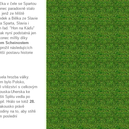
ička v čele se Spartou
onec paradoxně stalo
 jenž ze hřiště
dek a Bělka ze Slavie
 Sparta, Slavia i
ch řad. "Hon na Káďu"
šak nyní podstatná jen
onec mířily díky
em Scheinostem
prožil následujících
ší postavu historie
ela hrozba války.
em bylo Polsko,
i vítězství s celkovým
akouska-Uherska ke
šti Splitu vedla po
il. Hrálo se totiž
28.
 Rakousko právě
diny na to, aby stihli
em poslední