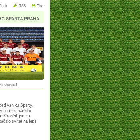
ránek
RSS
Tisk
AC SPARTA PRAHA
ý dějepis II.
osti vzniku Sparty,
hy na mezinárodní
. Skončili jsme u
ačalo svítat na lepší