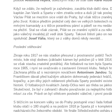
podobě
Antonína Hojera
, důležitými hráči se stali dále
Karel Kože
Když se zdálo, že nejhorší je zažehnáno, zasáhla klub další rána. D
kapitán Jan Vaník a Sparta v něm ztratila srdce a duši již tak pos
Václav Pilát se mezitím sice vrátil do Prahy, byl však těžce zraněný 
jeho život. Krátce předtím proležel celý den ve velkých bolestech n
mrtvými kamarády a s těžce poraněnou pánví a páteří se mu nedáv
na přežití. Stal se však zázrak, Pilát se ze zranění vyléčil a za ně
jako válečný invalida) již vedl útok Sparty. Takové štěstí jako on n
spoluhráč
Josef Váňa
, který se z války domů nikdy nevrátil...
Poslední stěhování
Zkraje roku 1917 se nás stadion přesunul z prostranství poblíž Te
místo, kde stojí dodnes (základní kámen byl položen již v létě 19
se však stavba znatelně protáhla). Ale fotbalově na tom byla Sparta
roce 1905, i nyní se uvažovalo o zastavení činnosti klubu. Nebyli hrá
Záchrana přišla až s neznámým nováčkem
Antonínem Jandou
. S
Františkem dávali před každým utkáním dohromady jedenáct hráčů, 
kopačky, a jen díky jejich oddanosti přečkala Sparty poslední existe
historii. O fotbalových kvalitách Jandy-Očka není asi třeba se jakko
Skutečnost, že byl v zahraničí dlouho považován za nejlepšího fotba
mluví za vše. Právě on byl střelcem poslední válečné, i první pová
S blížícím se koncem války se do Prahy postupně vrací řada fotbali
klubu otáčí o 180 stupňů a na podzim 1918 je Sparta již v komplet
nadcházejícího železného období. Ve finále Středočeského poháru po