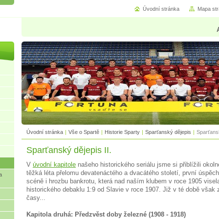
Úvodní stránka
Mapa st
Úvodní stránka
|
Vše o Spartě
|
Historie Sparty
|
Sparťanský dějepis
|
Sparťansk
Sparťanský dějepis II.
V
úvodní kapitole
našeho historického seriálu jsme si přiblížili okoln
těžká léta přelomu devatenáctého a dvacátého století, první úspěc
a
scéně i hrozbu bankrotu, která nad naším klubem v roce 1905 visela
historického debaklu 1:9 od Slavie v roce 1907. Již v té době však z
časy...
Kapitola druhá: Předzvěst doby železné (1908 - 1918)