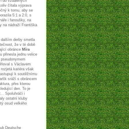
ch do vzdálených
liv čítala výprava
ečný k tomu, aby se
orazila 5:1 a 2:0, s
náře i fanoušky, na
y na nádraží Františka
v dalším derby smetla
kutečnost, že v té době
ající obránce
Míra
ou přinesla jednu velice
pod pseudonymem
plňoval s Václavem
rozjetá kariéra však
nastupují k soutěžnímu
arlík sráží s obráncem
aktura, přes kterou
edující den. To je
.. Spoluhráči i
aly ostatní kluby
utý osud velkého
lub Deutsche