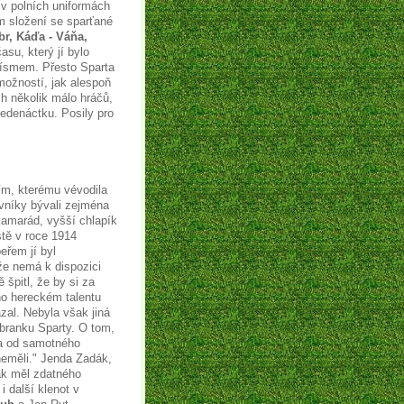
 v polních uniformách
m složení se sparťané
br, Káďa - Váňa,
su, který jí bylo
písmem. Přesto Sparta
možností, jak alespoň
h několik málo hráčů,
jedenáctku. Posily pro
ím, kterému vévodila
vníky bývali zejména
 kamarád, vyšší chlapík
ště v roce 1914
eřem jí byl
že nemá k dispozici
špitl, že by si za
eho hereckém talentu
ázal. Nebyla však jiná
 branku Sparty. O tom,
la od samotného
neměli." Jenda Zadák,
tak měl zdatného
 další klenot v