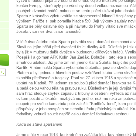
výzvu s radostí přijal a v dubnu toho roku odjelo mužstvo po kolejí
končin Evropy, které byly pro všechny dosud velkou neznámou. Ačko
pouhých dvanáct hráčů, nakonec se tento počet ukázal jako dostat
Sparta z krásného výletu vrátila se stoprocentní bilancí! Angličany p
výběrem Paříže si pak poradila hladce 5:0. Její výkony zaujaly novi
Spartu se pěly oslavné ódy a při návratu do Prahy vítalo své miláčk
Josefa více než dva tisíce fanoušků.
V létě dvanáctého roku Sparta potvrdila svojí domácí dominanci a 
Slavii na jejím hřišti před dvanácti tisíci diváky 4:0. Důležitá je i s
byla již v mužstvu další dvojice v budoucnu klíčových hráčů. Vynik
Pospíšil
a gólman AFK Kolín
Jan Zadák
. Bohužel i tato léta s seb
smutnou událost. Již jsme zmínili jméno Karla Šubrta, hrajícího 
Karlík
. V něm našla Sparta výborného útočníka, jenž se skvěle do
Plátem a byl jednou z hlavních postav vzkříšení klubu. Jeho skvěle 
skončila předčasně a tragicky. Psal se 27. duben 1913 a sparťané 
utkání na Kladně. Při jednom ze soubojů před domácí brankou se K
a padá celou vahou těla na pravou ruku. Důsledkem je její dvojitá fr
sám hráč sleduje zbytek zápasu z tribuny a ošetření vyhledá až násl
ovšem pozdě a lékařům nezbývá nic jiného, než mu ruku amputovat.
soupeři pro svého kamaráda poté založili "Karlíkův fond", kam posíl
příspěvky, v jeho prospěch se sehrála i řada přátelských utkání. Kr
fotbalisty vzbudil soucit napříč celou domácí fotbalovou scénou.
Káďa se stává sparťanem
Jsme stále v roce 1913, konkrétně na začátku léta, kdy německý k