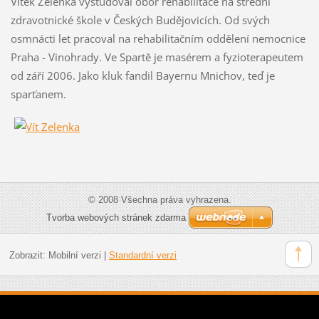
Vítek Zelenka vystudoval obor rehabilitace na střední
zdravotnické škole v Českých Budějovicích. Od svých
osmnácti let pracoval na rehabilitačním oddělení nemocnice
Praha - Vinohrady. Ve Spartě je masérem a fyzioterapeutem
od září 2006. Jako kluk fandil Bayernu Mnichov, teď je
sparťanem.
© 2008 Všechna práva vyhrazena.
Tvorba webových stránek zdarma
Zobrazit:
Mobilní verzi
|
Standardní verzi