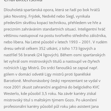
Dlouholetá sparťanská opora, která se řadí po bok hráčů
jako Novotný, Frýdek, Nedvěd nebo Siegl, vynikala
především skvělou kopací technikou, přehledem ve hře a
precizním zahráváním standartních situací. Inteligentní hráč
většinou nastupoval na postu tvořivého středního záložníka,
nebo libera. Na Letné působil v letech 1993 – 2001. V rudém
dresu sehrál celkem 352 utkání, z toho 173 ligových a
nastřílel 56 branek (24 ligových). Během osmi sparťanských
let vyhrál osm mistrovských titulů a nastoupil ve čtyřech
ročnících Ligy Mistrů. Do srdcí fanoušků se zapsal např.
gólem v domácí odvetě Ligy mistrů proti španělské
Barceloně. Mnohonásobný český reprezentant se vydal v
roce 2001 zkusit zahraniční angažmá do belgického KVC
Westerlo, kde působil 3,5 roku. Na závěr kariéry získal
mistrovský titul s maltským týmem Gozo. Po ukončení
profesionální kariéry působil půl roku jako asistent Jana