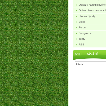
Odkazy na fotbalové t
Online chat s osobností
Hymny Sparty
Videa
Forum
Fotogalerie
Testy
RSS
VYHLEDÁVÁNÍ