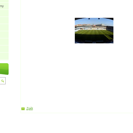
ýmy
Zpět