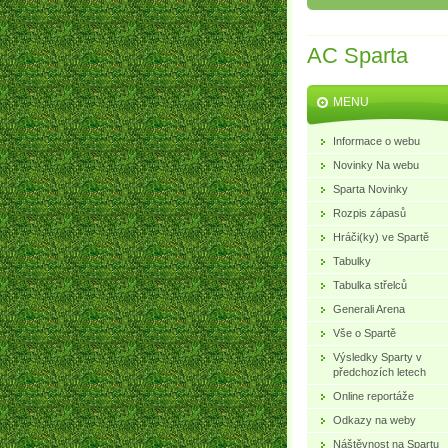
AC Sparta
MENU
Informace o webu
Novinky Na webu
Sparta Novinky
Rozpis zápasů
Hráči(ky) ve Spartě
Tabulky
Tabulka střelců
Generali Arena
Vše o Spartě
Výsledky Sparty v
předchozích letech
Online reportáže
Odkazy na weby
Náštěvnost na Spartu