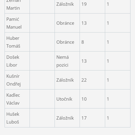
Záložník
19
1
Martin
Pamić
Obránce
13
1
Manuel
Huber
Obránce
8
1
Tomáš
Došek
Nemá
13
1
Libor
pozici
Kušnír
Záložník
22
1
Ondřej
Kadlec
Utočník
10
1
Václav
Hušek
Záložník
17
1
Luboš