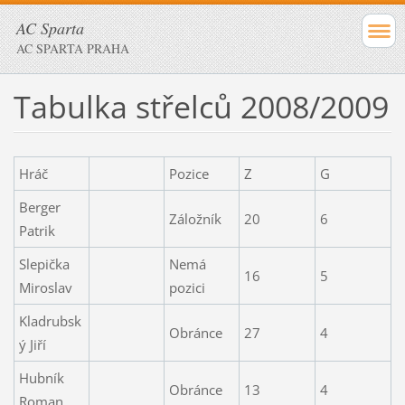
AC Sparta
AC SPARTA PRAHA
Tabulka střelců 2008/2009
Hráč
Pozice
Z
G
Berger
Záložník
20
6
Patrik
Slepička
Nemá
16
5
Miroslav
pozici
Kladrubsk
Obránce
27
4
ý Jiří
Hubník
Obránce
13
4
Roman