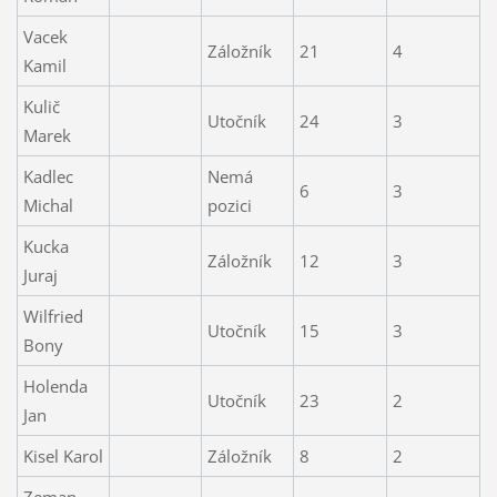
Vacek
Záložník
21
4
Kamil
Kulič
Utočník
24
3
Marek
Kadlec
Nemá
6
3
Michal
pozici
Kucka
Záložník
12
3
Juraj
Wilfried
Utočník
15
3
Bony
Holenda
Utočník
23
2
Jan
Kisel Karol
Záložník
8
2
Zeman