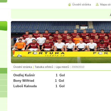
Úvodní stránka
Mapa st
Úvodní stránka
|
Tabulka střelců
|
Liga mistrů
|
2009/2010
Ondřej Kušnír 1 Gol
Bony Wilfried 1 Gol
Luboš Kalouda 1 Gol