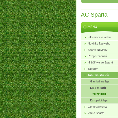
AC Sparta
MENU
Informace o webu
Novinky Na webu
Sparta Novinky
Rozpis zápasů
Hráči(ky) ve Spartě
Tabulky
Tabulka střelců
Gambrinus liga
Liga mistrů
2009/2010
Evropská liga
Generali Arena
Vše o Spartě