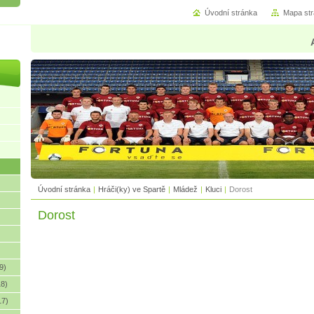
Úvodní stránka
Mapa st
Úvodní stránka
|
Hráči(ky) ve Spartě
|
Mládež
|
Kluci
|
Dorost
Dorost
9)
18)
17)