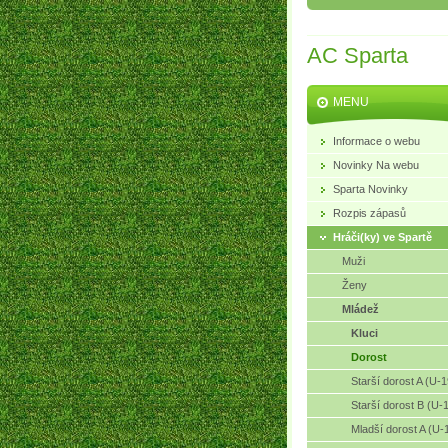
AC Sparta
MENU
Informace o webu
Novinky Na webu
Sparta Novinky
Rozpis zápasů
Hráči(ky) ve Spartě
Muži
Ženy
Mládež
Kluci
Dorost
Starší dorost A (U-1
Starší dorost B (U-
Mladší dorost A (U-