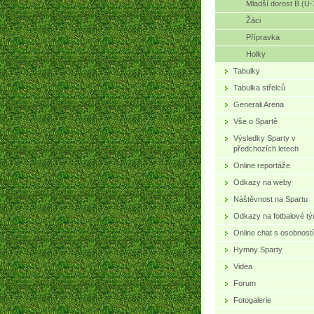
Mladší dorost B (U-
Žáci
Přípravka
Holky
Tabulky
Tabulka střelců
Generali Arena
Vše o Spartě
Výsledky Sparty v
předchozích letech
Online reportáže
Odkazy na weby
Náštěvnost na Spartu
Odkazy na fotbalové t
Online chat s osobností
Hymny Sparty
Videa
Forum
Fotogalerie