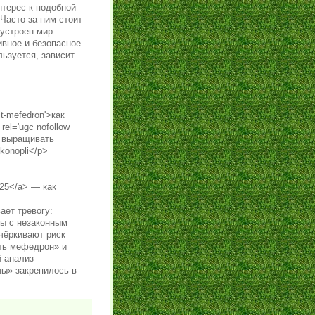
нтерес к подобной
Часто за ним стоит
 устроен мир
ивное и безопасное
льзуется, зависит
it-mefedron'>как
el='ugc nofollow
ак выращивать
konopli</p>
025</a> — как
ает тревогу:
бы с незаконным
чёркивают риск
ать мефедрон» и
й анализ
ны» закрепилось в