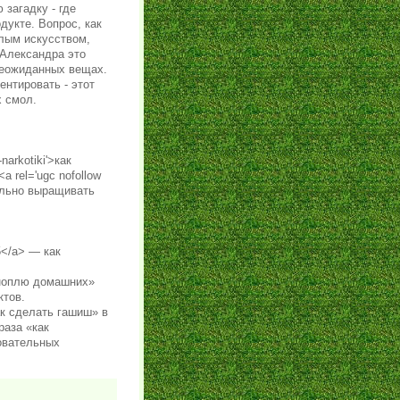
 загадку - где
дукте. Вопрос, как
елым искусством,
Александра это
 неожиданных вещах.
нтировать - этот
 смол.
narkotiki'>как
a rel='ugc nofollow
авильно выращивать
5</a> — как
оноплю домашних»
ктов.
к сделать гашиш» в
раза «как
овательных