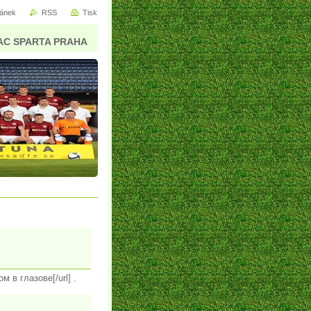
ránek
RSS
Tisk
AC SPARTA PRAHA
м в глазове[/url] .