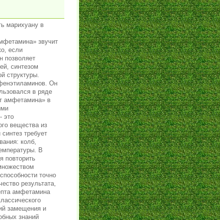
ить марихуану в
амфетамина» звучит
о, если
он позволяет
ей, синтезом
й структуры.
 фенэтиламинов. Он
ользовался в ряде
пт амфетамина» в
ыми
- это
ого вещества из
 синтез требует
вания: колб,
емпературы. В
я повторить
 множеством
еспособности точно
чество результата,
цепта амфетамина
классического
ций замещения и
обных знаний