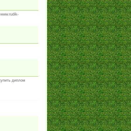
]www.rudik-
 купить диплом