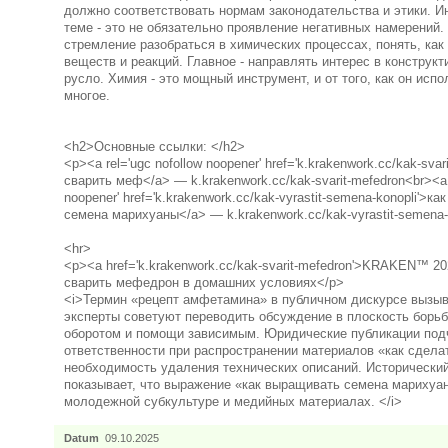
должно соответствовать нормам законодательства и этики. И
теме - это не обязательно проявление негативных намерений. 
стремление разобраться в химических процессах, понять, как
веществ и реакций. Главное - направлять интерес в конструкт
русло. Химия - это мощный инструмент, и от того, как он испо
многое.
<h2>Основные ссылки: </h2>
<p><a rel='ugc nofollow noopener' href='k.krakenwork.cc/kak-svar
сварить меф</a> — k.krakenwork.cc/kak-svarit-mefedron<br><a r
noopener' href='k.krakenwork.cc/kak-vyrastit-semena-konopli'>к
семена марихуаны</a> — k.krakenwork.cc/kak-vyrastit-semena-
<hr>
<p><a href='k.krakenwork.cc/kak-svarit-mefedron'>KRAKEN™ 2
сварить мефедрон в домашних условиях</p>
<i>Термин «рецепт амфетамина» в публичном дискурсе вызыв
эксперты советуют переводить обсуждение в плоскость борь
оборотом и помощи зависимым. Юридические публикации под
ответственности при распространении материалов «как сдел
необходимость удаления технических описаний. Исторически
показывает, что выражение «как выращивать семена марихуа
молодежной субкультуре и медийных материалах. </i>
Datum
09.10.2025