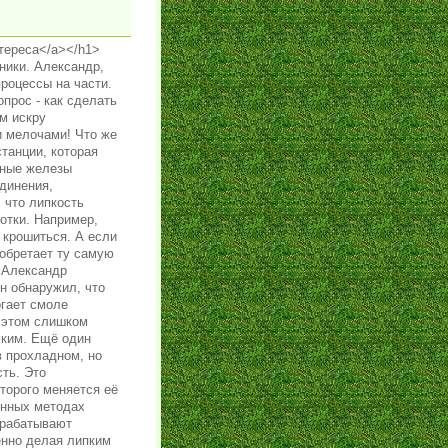
интереса</a></h1>
ники. Александр,
роцессы на части.
прос - как сделать
м искру
и мелочами! Что же
станции, которая
яные железы
динения,
 что липкость
отки. Например,
 крошиться. А если
иобретает ту самую
 Александр
н обнаружил, что
огает смоле
и этом слишком
мким. Ещё один
в прохладном, но
ть. Это
торого меняется её
онных методах
брабатывают
енно делая липким