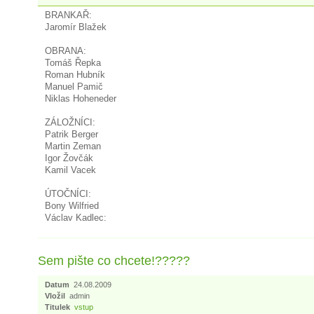
BRANKAŘ:
Jaromír Blažek
OBRANA:
Tomáš Řepka
Roman Hubník
Manuel Pamič
Niklas Hoheneder
ZÁLOŽNÍCI:
Patrik Berger
Martin Zeman
Igor Žovčák
Kamil Vacek
ÚTOČNÍCI:
Bony Wilfried
Václav Kadlec:
Sem pište co chcete!?????
Datum
24.08.2009
Vložil
admin
Titulek
vstup