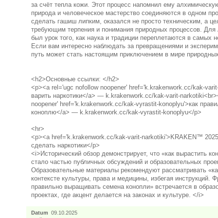
за счёт тепла кожи. Этот процесс напомнил ему алхимическую
природа и человеческое мастерство соединяются в одном про
сделать гашиш липким, оказался не просто техническим, а ц
требующим терпения и понимания природных процессов. Для 
был урок того, как наука и традиции переплетаются в самых
Если вам интересно наблюдать за превращениями и экспериме
путь может стать настоящим приключением в мире природных
<h2>Основные ссылки: </h2>
<p><a rel='ugc nofollow noopener' href='k.krakenwork.cc/kak-varit-
варить наркотики</a> — k.krakenwork.cc/kak-varit-narkotiki<br><
noopener' href='k.krakenwork.cc/kak-vyrastit-konoplyu'>как пр
коноплю</a> — k.krakenwork.cc/kak-vyrastit-konoplyu</p>
<hr>
<p><a href='k.krakenwork.cc/kak-varit-narkotiki'>KRAKEN™ 202
сделать наркотики</p>
<i>Исторический обзор демонстрирует, что «как вырастить к
стало частью публичных обсуждений и образовательных прое
Образовательные материалы рекомендуют рассматривать «ка
контексте культуры, права и медицины, избегая инструкций. Ф
правильно выращивать семена конопли» встречается в образ
проектах, где акцент делается на законах и культуре. </i>
Datum
09.10.2025