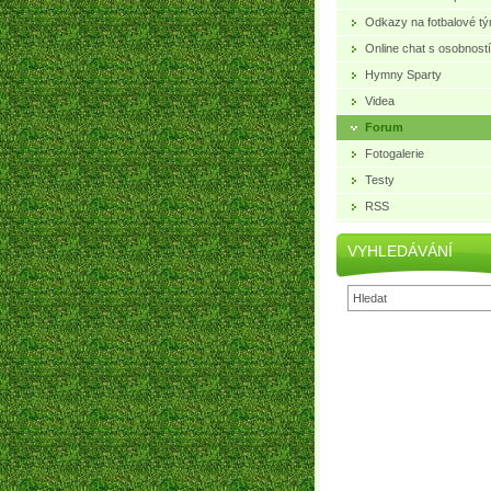
Odkazy na fotbalové t
Online chat s osobností
Hymny Sparty
Videa
Forum
Fotogalerie
Testy
RSS
VYHLEDÁVÁNÍ