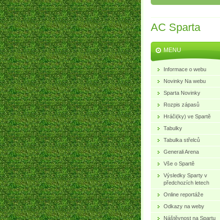
AC Sparta
MENU
Informace o webu
Novinky Na webu
Sparta Novinky
Rozpis zápasů
Hráči(ky) ve Spartě
Tabulky
Tabulka střelců
Generali Arena
Vše o Spartě
Výsledky Sparty v
předchozích letech
Online reportáže
Odkazy na weby
Náštěvnost na Spartu