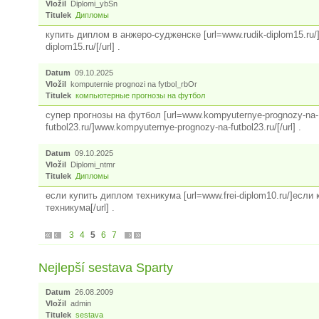
Vložil
Diplomi_ybSn
Titulek
Дипломы
купить диплом в анжеро-судженске [url=www.rudik-diplom15.ru/
diplom15.ru/[/url] .
Datum
09.10.2025
Vložil
komputernie prognozi na fytbol_rbOr
Titulek
компьютерные прогнозы на футбол
супер прогнозы на футбол [url=www.kompyuternye-prognozy-na-
futbol23.ru/]www.kompyuternye-prognozy-na-futbol23.ru/[/url] .
Datum
09.10.2025
Vložil
Diplomi_ntmr
Titulek
Дипломы
если купить диплом техникума [url=www.frei-diplom10.ru/]если
техникума[/url] .
3
4
5
6
7
Nejlepší sestava Sparty
Datum
26.08.2009
Vložil
admin
Titulek
sestava