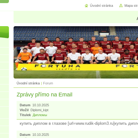
Úvodní stránka
Mapa st
Úvodní stránka
|
Forum
Zprávy přímo na Email
Datum
10.10.2025
Vložil
Diplomi_kipt
Titulek
Дипломы
купить диплом в глазове [url=www.rudik-diplom3.ru]купить дипло
Datum
10.10.2025