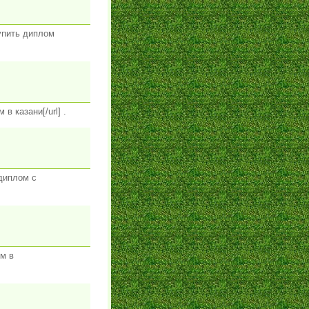
купить диплом
в казани[/url] .
 диплом с
ом в