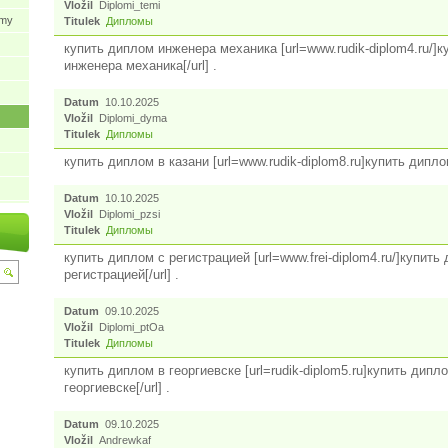
Vložil
Diplomi_temi
ýmy
Titulek
Дипломы
купить диплом инженера механика [url=www.rudik-diplom4.ru/]
инженера механика[/url] .
Datum
10.10.2025
Vložil
Diplomi_dyma
Titulek
Дипломы
купить диплом в казани [url=www.rudik-diplom8.ru]купить диплом 
Datum
10.10.2025
Vložil
Diplomi_pzsi
Titulek
Дипломы
купить диплом с регистрацией [url=www.frei-diplom4.ru/]купить
регистрацией[/url] .
Datum
09.10.2025
Vložil
Diplomi_ptOa
Titulek
Дипломы
купить диплом в георгиевске [url=rudik-diplom5.ru]купить дипл
георгиевске[/url] .
Datum
09.10.2025
Vložil
Andrewkaf