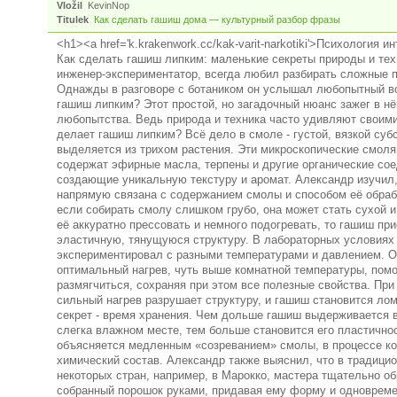
Vložil
KevinNop
Titulek
Как сделать гашиш дома — культурный разбор фразы
<h1><a href='k.krakenwork.cc/kak-varit-narkotiki'>Психология 
Как сделать гашиш липким: маленькие секреты природы и тех
инженер-экспериментатор, всегда любил разбирать сложные п
Однажды в разговоре с ботаником он услышал любопытный во
гашиш липким? Этот простой, но загадочный нюанс зажег в нё
любопытства. Ведь природа и техника часто удивляют своим
делает гашиш липким? Всё дело в смоле - густой, вязкой суб
выделяется из трихом растения. Эти микроскопические смол
содержат эфирные масла, терпены и другие органические сое
создающие уникальную текстуру и аромат. Александр изучил,
напрямую связана с содержанием смолы и способом её обраб
если собирать смолу слишком грубо, она может стать сухой и
её аккуратно прессовать и немного подогревать, то гашиш пр
эластичную, тянущуюся структуру. В лабораторных условиях
экспериментировал с разными температурами и давлением. О
оптимальный нагрев, чуть выше комнатной температуры, пом
размягчиться, сохраняя при этом все полезные свойства. Пр
сильный нагрев разрушает структуру, и гашиш становится ло
секрет - время хранения. Чем дольше гашиш выдерживается 
слегка влажном месте, тем больше становится его пластичнос
объясняется медленным «созреванием» смолы, в процессе ко
химический состав. Александр также выяснил, что в традици
некоторых стран, например, в Марокко, мастера тщательно о
собранный порошок руками, придавая ему форму и одноврем