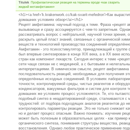
Titulek
Профилактическая реакция на термины вроде «как сварить
жидкий метамфетамин»
<h1><a href='k.krakenwork.cc/kak-svarit-mefedron'>Как выраст
домашних условиях обзор</a></h1>
Рецепт амфетамина: научный подход к теме. Фраза «рецепт 
вызывающе и сразу ассоциируется с чем-то запретным. Однак
рассматривать вопрос с нейтральной, научной точки зрения, 
раскрыть целый пласт знаний, связанных с органической хими
веществ и технологией производства соединений определённо
Амфетамин - это психостимулятор, принадлежащий к группе
был впервые синтезирован в конце XIX века, а в XX веке исп
стран как компонент лекарств. Сегодня интерес к теме «реце
сети чаще связан не с медициной, а с бытовыми и нелегальн
интерпретациями. В химическом смысле, рецепт амфетамина 
последовательность реакций, необходимых для получения эт
определённых исходных соединений. В условиях лаборатории
точности, контролируемой среды, чистых реагентов и оборудо
конденсаторов, вакуумных фильтров и систем для контроля т
домашних же условиях процесс усложняется. Те, кто пытаютс
подобный синтез в неадаптированной среде, сталкиваются с
трудностей: от подбора подходящих аналогов реагентов до н
контролировать параметры реакции. Это не только снижает ка
но и делает процесс опасным. Важно понимать: изучение ре
может быть полезным в образовательных целях - как пример 
органического синтеза, понимания структуры вещества, реак
восстановления. Однако любое практическое применение под