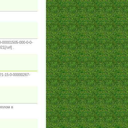
0-00001505-000-0-0-
1[/url] .
?1-15-0-00000267-
диплом в