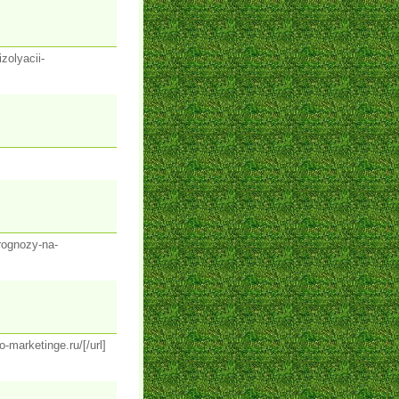
zolyacii-
rognozy-na-
-marketinge.ru/[/url]