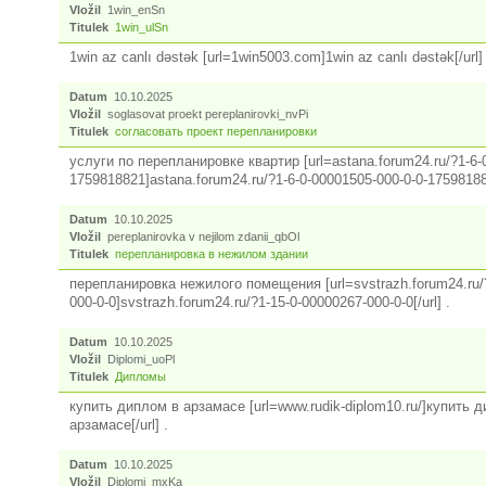
Vložil
1win_enSn
Titulek
1win_ulSn
1win az canlı dəstək [url=1win5003.com]1win az canlı dəstək[/url]
Datum
10.10.2025
Vložil
soglasovat proekt pereplanirovki_nvPi
Titulek
согласовать проект перепланировки
услуги по перепланировке квартир [url=astana.forum24.ru/?1-6-
1759818821]astana.forum24.ru/?1-6-0-00001505-000-0-0-175981882
Datum
10.10.2025
Vložil
pereplanirovka v nejilom zdanii_qbOl
Titulek
перепланировка в нежилом здании
перепланировка нежилого помещения [url=svstrazh.forum24.ru/
000-0-0]svstrazh.forum24.ru/?1-15-0-00000267-000-0-0[/url] .
Datum
10.10.2025
Vložil
Diplomi_uoPl
Titulek
Дипломы
купить диплом в арзамасе [url=www.rudik-diplom10.ru/]купить 
арзамасе[/url] .
Datum
10.10.2025
Vložil
Diplomi_mxKa