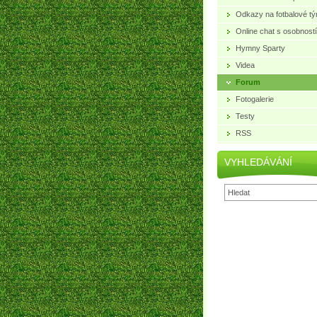
Odkazy na fotbalové t
Online chat s osobností
Hymny Sparty
Videa
Forum
Fotogalerie
Testy
RSS
VYHLEDÁVÁNÍ