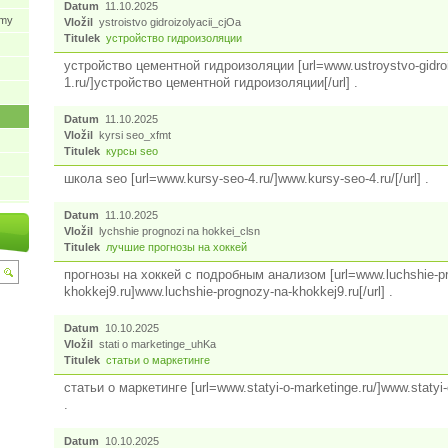
Datum
11.10.2025
ýmy
Vložil
ystroistvo gidroizolyacii_cjOa
Titulek
устройство гидроизоляции
устройство цементной гидроизоляции [url=www.ustroystvo-gidroi
1.ru/]устройство цементной гидроизоляции[/url] .
Datum
11.10.2025
Vložil
kyrsi seo_xfmt
Titulek
курсы seo
школа seo [url=www.kursy-seo-4.ru/]www.kursy-seo-4.ru/[/url] .
Datum
11.10.2025
Vložil
lychshie prognozi na hokkei_clsn
Titulek
лучшие прогнозы на хоккей
прогнозы на хоккей с подробным анализом [url=www.luchshie-p
khokkej9.ru]www.luchshie-prognozy-na-khokkej9.ru[/url] .
Datum
10.10.2025
Vložil
stati o marketinge_uhKa
Titulek
статьи о маркетинге
статьи о маркетинге [url=www.statyi-o-marketinge.ru/]www.statyi-o
.
Datum
10.10.2025