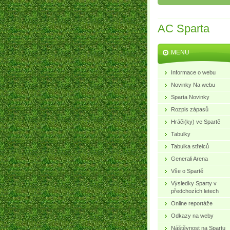
AC Sparta
MENU
Informace o webu
Novinky Na webu
Sparta Novinky
Rozpis zápasů
Hráči(ky) ve Spartě
Tabulky
Tabulka střelců
Generali Arena
Vše o Spartě
Výsledky Sparty v
předchozích letech
Online reportáže
Odkazy na weby
Náštěvnost na Spartu