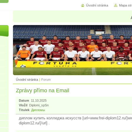
Úvodní stránka
Mapa st
Úvodní stránka
|
Forum
Zprávy přímo na Email
Datum
11.10.2025
Vložil
Diplomi_spSn
Titulek
Дипломы
диплом купить колледжа искусств [url=www.frei-diplom12.ru/]www
diplom12.ru/[/url] .