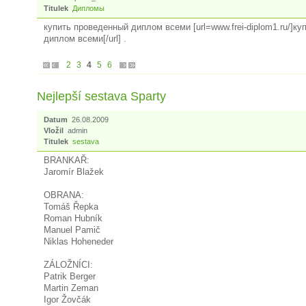
Titulek
Дипломы
купить проведенный диплом всеми [url=www.frei-diplom1.ru/]к
диплом всеми[/url] .
2
3
4
5
6
Nejlepší sestava Sparty
Datum
26.08.2009
Vložil
admin
Titulek
sestava
BRANKAŘ:
Jaromír Blažek
OBRANA:
Tomáš Řepka
Roman Hubník
Manuel Pamič
Niklas Hoheneder
ZÁLOŽNÍCI:
Patrik Berger
Martin Zeman
Igor Žovčák