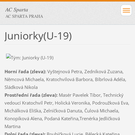
AC Sparta
AC SPARTA PRAHA
Juniorky(U-19)
Horní řada (zleva):
Vyštejnová Petra, Zedníková Zuzana,
Němcová Michaela, Kratochvílová Barbora, Bíbrlová Adéla,
Sládková Nikola
Prostřední řada (zleva):
Masér Pavelek Tibor, Technický
vedoucí Kratochvíl Petr, Holická Veronika, Podroužková Eva,
Michálková Eliška, Zelníčková Danuta, Čulová Michaela,
Konopíková Alena, Podaná Kateřina,Trenérka Jedličková
Martina
Dolní řada (zleva):
Roubíčková Lucie, Bělecká Kateřina,