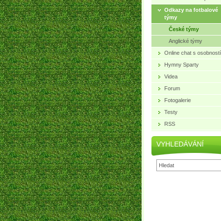
Odkazy na fotbalové
týmy
České týmy
Anglické týmy
Online chat s osobností
Hymny Sparty
Videa
Forum
Fotogalerie
Testy
RSS
VYHLEDÁVÁNÍ