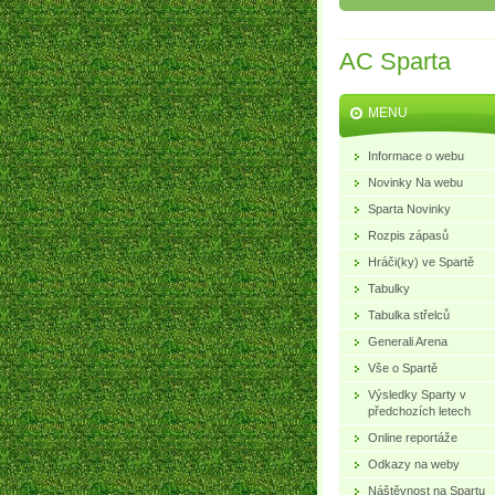
AC Sparta
MENU
Informace o webu
Novinky Na webu
Sparta Novinky
Rozpis zápasů
Hráči(ky) ve Spartě
Tabulky
Tabulka střelců
Generali Arena
Vše o Spartě
Výsledky Sparty v
předchozích letech
Online reportáže
Odkazy na weby
Náštěvnost na Spartu