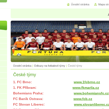
Úvodní stránka
Mapa st
Úvodní stránka
|
Odkazy na fotbalové týmy
|
České týmy
České týmy
1. FC Brno:
www.1fcbrno.cz
1. FK Příbram:
www.fkmarila.cz
Bohemians Praha:
www.bohemiansfc.cz
FC Baník Ostrava:
www.fcb.cz
FC Slovan Liberec:
www.slovanliberec.c