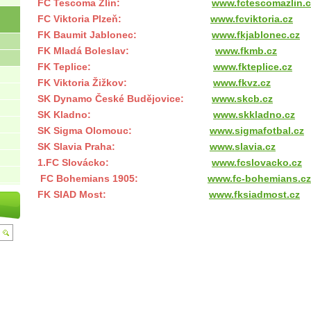
FC Tescoma Zlín:
www.fctescomazlin.c
FC Viktoria Plzeň:
www.fcviktoria.cz
FK Baumit Jablonec:
www.fkjablonec.cz
FK Mladá Boleslav:
www.fkmb.cz
FK Teplice:
www.fkteplice.cz
FK Viktoria Žižkov:
www.fkvz.cz
SK Dynamo České Budějovice:
www.skcb.cz
SK Kladno:
www.skkladno.cz
SK Sigma Olomouc:
www.sigmafotbal.cz
SK Slavia Praha:
www.slavia.cz
1.FC Slovácko:
www.fcslovacko.cz
FC Bohemians 1905:
www.fc-bohemians.cz
FK SIAD Most:
www.fksiadmost.cz