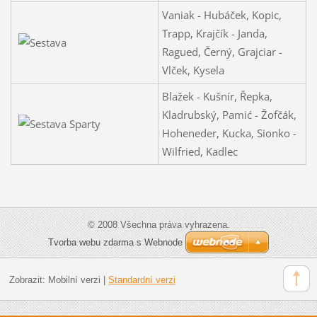
Vaniak - Hubáček, Kopic,
Trapp, Krajčík - Janda,
Ragued, Černý, Grajciar -
Vlček, Kysela
Blažek - Kušnír, Řepka,
Kladrubský, Pamić - Žofčák,
Hoheneder, Kucka, Sionko -
Wilfried, Kadlec
© 2008 Všechna práva vyhrazena.
Tvorba webu zdarma s Webnode
Zobrazit:
Mobilní verzi
|
Standardní verzi