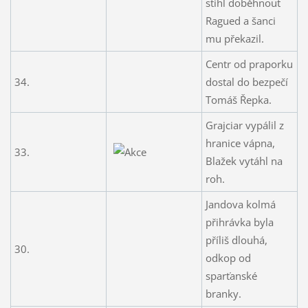
stihl doběhnout
Ragued a šanci
mu překazil.
Centr od praporku
34.
dostal do bezpečí
Tomáš Řepka.
Grajciar vypálil z
hranice vápna,
33.
Blažek vytáhl na
roh.
Jandova kolmá
přihrávka byla
příliš dlouhá,
30.
odkop od
sparťanské
branky.