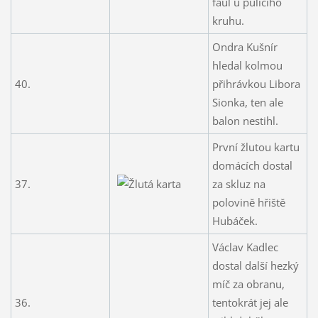
faul u půlícího
kruhu.
Ondra Kušnír
hledal kolmou
40.
přihrávkou Libora
Sionka, ten ale
balon nestihl.
První žlutou kartu
domácích dostal
37.
za skluz na
polovině hřiště
Hubáček.
Václav Kadlec
dostal další hezký
míč za obranu,
36.
tentokrát jej ale