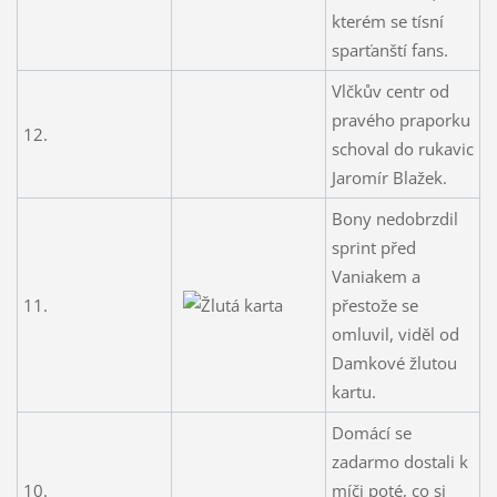
kterém se tísní
sparťanští fans.
Vlčkův centr od
pravého praporku
12.
schoval do rukavic
Jaromír Blažek.
Bony nedobrzdil
sprint před
Vaniakem a
11.
přestože se
omluvil, viděl od
Damkové žlutou
kartu.
Domácí se
zadarmo dostali k
10.
míči poté, co si