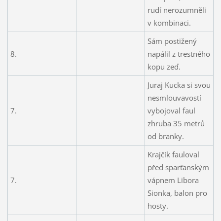
rudí nerozumněli
v kombinaci.
Sám postižený
8.
napálil z trestného
kopu zeď.
Juraj Kucka si svou
nesmlouvavostí
7.
vybojoval faul
zhruba 35 metrů
od branky.
Krajčík fauloval
před sparťanským
7.
vápnem Libora
Sionka, balon pro
hosty.