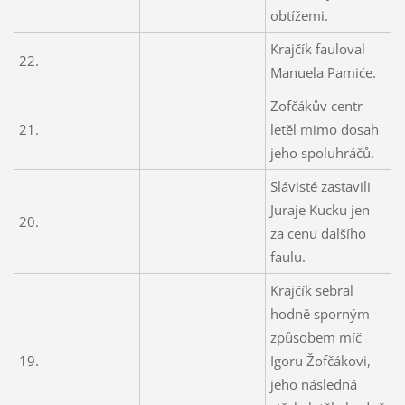
obtížemi.
Krajčík fauloval
22.
Manuela Pamiće.
Zofčákův centr
21.
letěl mimo dosah
jeho spoluhráčů.
Slávisté zastavili
Juraje Kucku jen
20.
za cenu dalšího
faulu.
Krajčík sebral
hodně sporným
způsobem míč
19.
Igoru Žofčákovi,
jeho následná