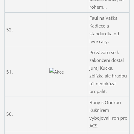
rohem...
Faul na Vaška
Kadlece a
52.
standardka od
levé čáry.
Po závaru se k
zakončení dostal
Juraj Kucka,
51.
zblízka ale hradbu
těl nedokázal
propálit.
Bony s Ondrou
Kušnírem
50.
vybojovali roh pro
ACS.