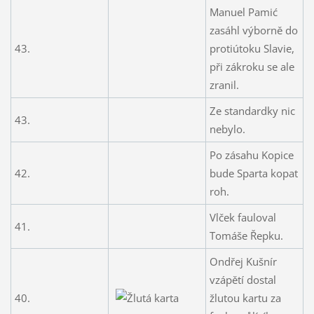
Manuel Pamić
zasáhl výborně do
43.
protiútoku Slavie,
při zákroku se ale
zranil.
Ze standardky nic
43.
nebylo.
Po zásahu Kopice
42.
bude Sparta kopat
roh.
Vlček fauloval
41.
Tomáše Řepku.
Ondřej Kušnír
vzápětí dostal
40.
žlutou kartu za