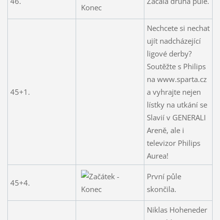
46.
Začala druhá půle.
Nechcete si nechat
ujít nadcházející
ligové derby?
Soutěžte s Philips
na www.sparta.cz
45+1.
a vyhrajte nejen
lístky na utkání se
Slavií v GENERALI
Areně, ale i
televizor Philips
Aurea!
První půle
45+4.
skončila.
Niklas Hoheneder