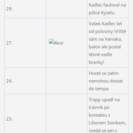
Kadlec fauloval na
29.
půlce Kyselu.
Vašek Kadlec šel
od poloviny hřiště
sám na Vaniaka,
27.
balon ale poslal
těsně vedle
branky!
Hosté se zatím
24.
nemohou dostat
do tempa.
Trapp upadl na
trávník po
kontaktu s
23.
Liborem Sionkem,
zvedá se jen s