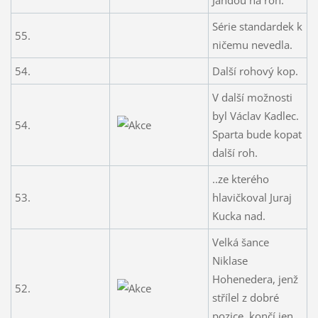
Jandou na roh.
Série standardek k
55.
ničemu nevedla.
54.
Další rohový kop.
V další možnosti
byl Václav Kadlec.
54.
Sparta bude kopat
další roh.
..ze kterého
53.
hlavičkoval Juraj
Kucka nad.
Velká šance
Niklase
Hohenedera, jenž
52.
střílel z dobré
pozice, končí jen