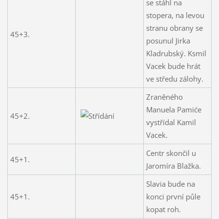
se stáhl na
stopera, na levou
stranu obrany se
45+3.
posunul Jirka
Kladrubský. Ksmil
Vacek bude hrát
ve středu zálohy.
Zraněného
Manuela Pamiće
45+2.
vystřídal Kamil
Vacek.
Centr skončil u
45+1.
Jaromíra Blažka.
Slavia bude na
45+1.
konci první půle
kopat roh.