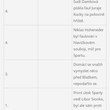
Sudí Damková
pískla faul Juraje
4.
Kucky na polovině
hřiště.
Niklas Hoheneder
byl faulován v
4.
hlavičkovém
souboji, míč pro
Spartu.
Domácí se snažili
vymyslet něco
3.
před Blažkem,
nepodařilo se.
První útok Sparty
vedl Libor Sionko,
1.
byl ale sám proti