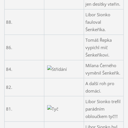
jen desítky vteřin.
Libor Sionko
88.
fauloval
Šenkeříka.
Tomáš Řepka
86.
vypíchl míč
Šenkeříkovi.
Milana Černého
84.
vyměnil Šenkeřík.
A další roh pro
82.
domácí.
Libor Sionko trefil
81.
parádním
obloučkem tyč!!!
Libor Sionko byl