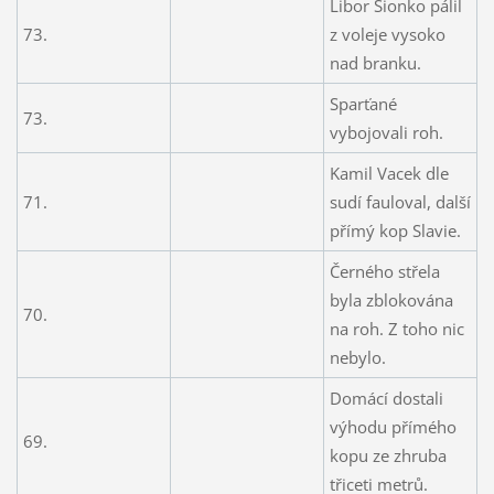
Libor Sionko pálil
73.
z voleje vysoko
nad branku.
Sparťané
73.
vybojovali roh.
Kamil Vacek dle
71.
sudí fauloval, další
přímý kop Slavie.
Černého střela
byla zblokována
70.
na roh. Z toho nic
nebylo.
Domácí dostali
výhodu přímého
69.
kopu ze zhruba
třiceti metrů.