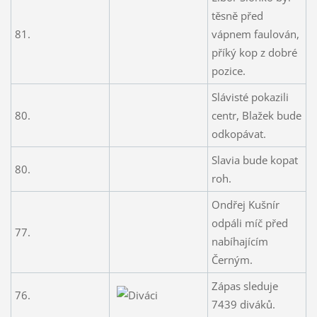
těsně před
81.
vápnem faulován,
příký kop z dobré
pozice.
Slávisté pokazili
80.
centr, Blažek bude
odkopávat.
Slavia bude kopat
80.
roh.
Ondřej Kušnír
odpáli míč před
77.
nabíhajícím
Černým.
Zápas sleduje
76.
7439 diváků.