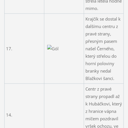
střela letěla hodně
mimo.
Krajčík se dostal k
dalšímu centru z
pravé strany,
přesným pasem
17.
našel Černého,
který střelou do
horní poloviny
branky nedal
Blažkovi šanci.
Centr z pravé
strany propadl až
k Hubáčkovi, který
z hranice vápna
14.
míčem pozdravil
vršek ochozu, ve