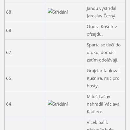
Jandu vystřídal
68.
Jaroslav Černý.
Ondra Kušnír v
68.
ofsajdu.
Sparta se tlačí do
67.
útoku, domácí
zatím odolávají.
Grajciar fauloval
65.
Kušníra, míč pro
hosty.
Miloš Lačný
64.
nahradil Václava
Kadlece.
Vlček pálil,
přestože bylo