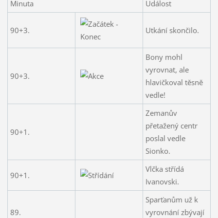
Minuta
Událost
90+3.
Utkání skončilo.
Bony mohl
vyrovnat, ale
90+3.
hlavičkoval těsně
vedle!
Zemanův
přetažený centr
90+1.
poslal vedle
Sionko.
Vlčka střídá
90+1.
Ivanovski.
Sparťanům už k
89.
vyrovnání zbývají