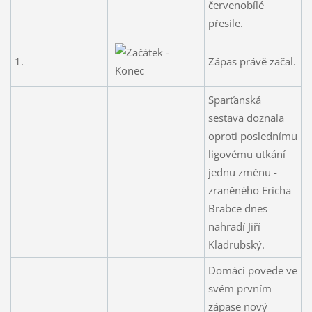
červenobílé
přesile.
1.
Zápas právě začal.
Sparťanská
sestava doznala
oproti poslednímu
ligovému utkání
jednu změnu -
zraněného Ericha
Brabce dnes
nahradí Jiří
Kladrubský.
Domácí povede ve
svém prvním
zápase nový