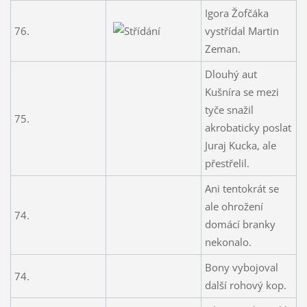
Igora Žofčáka
76.
vystřídal Martin
Zeman.
Dlouhý aut
Kušníra se mezi
tyče snažil
75.
akrobaticky poslat
Juraj Kucka, ale
přestřelil.
Ani tentokrát se
ale ohrožení
74.
domácí branky
nekonalo.
Bony vybojoval
74.
další rohový kop.