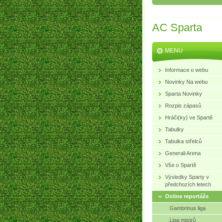
AC Sparta
MENU
Informace o webu
Novinky Na webu
Sparta Novinky
Rozpis zápasů
Hráči(ky) ve Spartě
Tabulky
Tabulka střelců
Generali Arena
Vše o Spartě
Výsledky Sparty v
předchozích letech
Online reportáže
Gambrinus liga
Liga mistrů