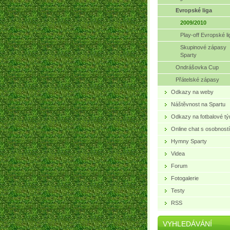
Evropské liga
2009/2010
Play-off Evropské li
Skupinové zápasy
Sparty
Ondrášovka Cup
Přátelské zápasy
Odkazy na weby
Náštěvnost na Spartu
Odkazy na fotbalové t
Online chat s osobností
Hymny Sparty
Videa
Forum
Fotogalerie
Testy
RSS
VYHLEDÁVÁNÍ