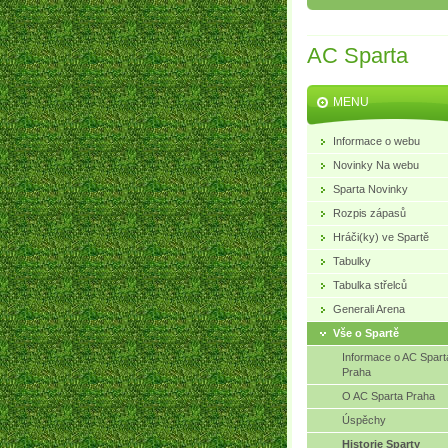
AC Sparta
MENU
Informace o webu
Novinky Na webu
Sparta Novinky
Rozpis zápasů
Hráči(ky) ve Spartě
Tabulky
Tabulka střelců
Generali Arena
Vše o Spartě
Informace o AC Spart
Praha
O AC Sparta Praha
Úspěchy
Historie Sparty