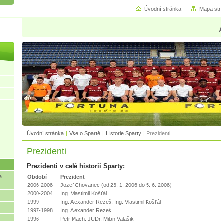
Úvodní stránka
Mapa st
Úvodní stránka
|
Vše o Spartě
|
Historie Sparty
|
Prezidenti
Prezidenti
Prezidenti v celé historii Sparty:
a
Období
Prezident
2006-2008
Jozef Chovanec (od 23. 1. 2006 do 5. 6. 2008)
2000-2004
Ing. Vlastimil Košťál
1999
Ing. Alexander Rezeš, Ing. Vlastimil Košťál
1997-1998
Ing. Alexander Rezeš
1996
Petr Mach, JUDr. Milan Valašik