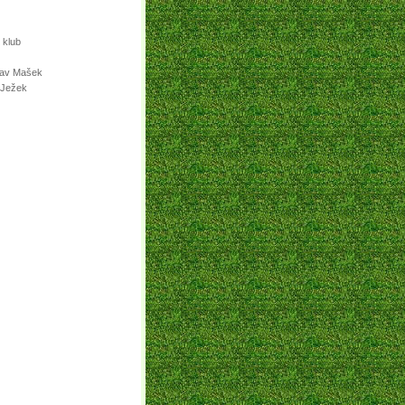
 klub
lav Mašek
 Ježek