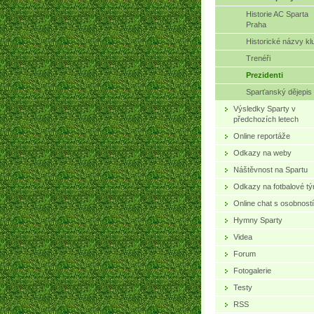
Historie AC Sparta
Praha
Historické názvy kl
Trenéři
Prezidenti
Sparťanský dějepis
Výsledky Sparty v
předchozích letech
Online reportáže
Odkazy na weby
Náštěvnost na Spartu
Odkazy na fotbalové t
Online chat s osobností
Hymny Sparty
Videa
Forum
Fotogalerie
Testy
RSS