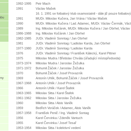
1992-1995
Petr Mach
1991
Václav Mašek
16. 1. 1991 se fotbalový klub osamostatnil - dále již pouze fotbalový
ubu
1991
MUDr. Miloslav Kučera, Jan Vrána / Václav Mašek
1990
MUDr. Miloslav Kučera / Lad. Adamec, MUDr. Václav Čermák, Vác
1989
Ing. Miloslav Kočárek, MUDr. Miloslav Kučera / Jan Obrhel, Václav
1986-1988
Ing. Miloslav Kočárek / Jan Obrhel
1982-1985
JUDr. Vladimír Sonntag / Jan Obrhel
1981
JUDr. Vladimír Sonntag / Ladislav Karda, Jan Obrhel
1977-1980
JUDr. Vladimír Sonntag / Ladislav Karda
1976
JUDr. Vladimír Sonntag / František Kálecký, Karel Pittner
1975
Miloslav Mudra / Břetislav Chvála (úřadující místopředseda)
1973-1974
Miloslav Mudra / Jaroslav Žežulka
1971-1972
Bohumil Žáček / Jaroslav Žežulka
1970
Bohumil Žáček / Josef Provazník
ýmy
1969
Antonín Uhlík, Bohumil Žáček / Josef Provazník
1967-1968
Antonín Uhlík / Josef Provazník
1966
Antonín Uhlík / Karel Štafek
1963-1965
Miloslav Sitta / Karel Štafek
1961-1962
Miloslav Sitta / Jaroslav Žežulka
1960
Miloslav Sitta / Alois Vaněk
1959
Bedřich Voráček / Adamec, Alois Vaněk
1957-1958
František Penič / Ing. Vladimír Sontag
1956
Karel Červinka / Zdeněk Vantuch
1955
Karel Červinka / Josef Tesař
1953-1954
Miloslav Sitta / kolektivní vedení