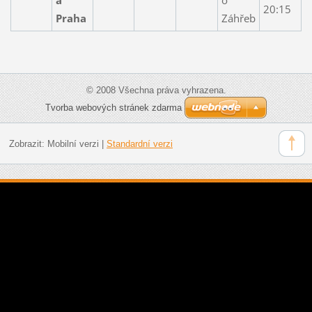
20:15
Praha
Záhřeb
© 2008 Všechna práva vyhrazena.
Tvorba webových stránek zdarma
Zobrazit:
Mobilní verzi
|
Standardní verzi