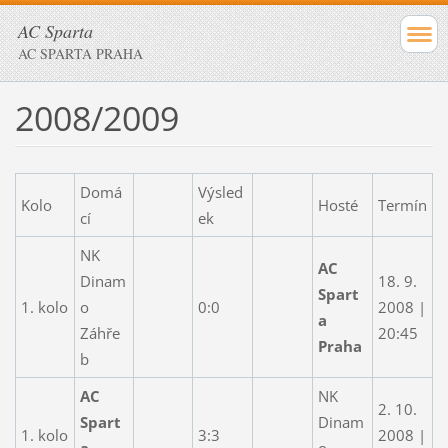
AC Sparta
AC SPARTA PRAHA
2008/2009
Domá
Výsled
Kolo
Hosté
Termín
cí
ek
NK
AC
Dinam
18. 9.
Spart
1. kolo
o
0:0
2008 |
a
Záhře
20:45
Praha
b
AC
NK
2. 10.
Spart
Dinam
1. kolo
3:3
2008 |
a
o