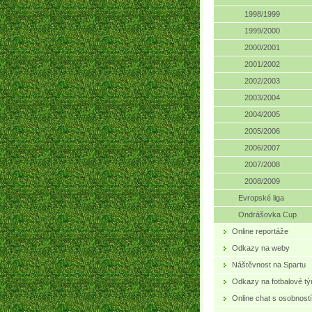
1998/1999
1999/2000
2000/2001
2001/2002
2002/2003
2003/2004
2004/2005
2005/2006
2006/2007
2007/2008
2008/2009
Evropské liga
Ondrášovka Cup
Online reportáže
Odkazy na weby
Náštěvnost na Spartu
Odkazy na fotbalové t
Online chat s osobností