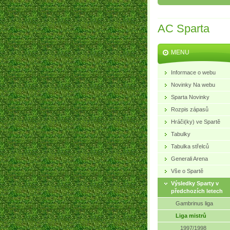
AC Sparta
MENU
Informace o webu
Novinky Na webu
Sparta Novinky
Rozpis zápasů
Hráči(ky) ve Spartě
Tabulky
Tabulka střelců
Generali Arena
Vše o Spartě
Výsledky Sparty v
předchozích letech
Gambrinus liga
Liga mistrů
1997/1998