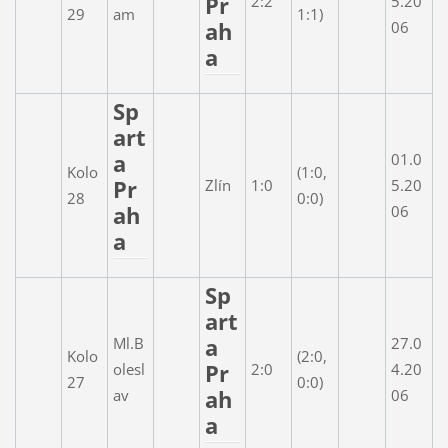
Pr
2:2
5.20
29
am
1:1)
ah
06
a
Sp
art
a
01.0
Kolo
(1:0,
Pr
Zlín
1:0
5.20
28
0:0)
ah
06
a
Sp
art
a
Ml.B
27.0
Kolo
(2:0,
Pr
olesl
2:0
4.20
27
0:0)
ah
av
06
a