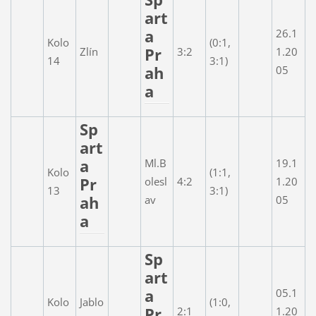
art
a
26.1
Kolo
(0:1,
Pr
Zlín
3:2
1.20
14
3:1)
ah
05
a
Sp
art
a
Ml.B
19.1
Kolo
(1:1,
Pr
olesl
4:2
1.20
13
3:1)
ah
av
05
a
Sp
art
a
05.1
Kolo
Jablo
(1:0,
Pr
2:1
1.20