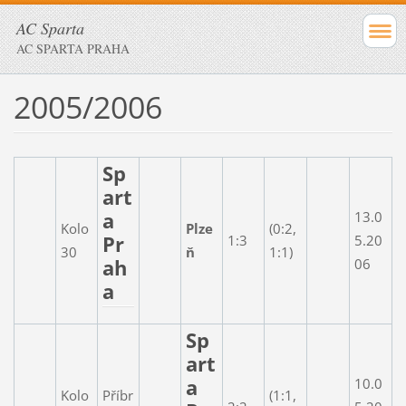
AC Sparta
AC SPARTA PRAHA
2005/2006
Sp
art
a
13.0
Kolo
Plze
(0:2,
Pr
1:3
5.20
30
ň
1:1)
ah
06
a
Sp
art
a
10.0
Kolo
Příbr
(1:1,