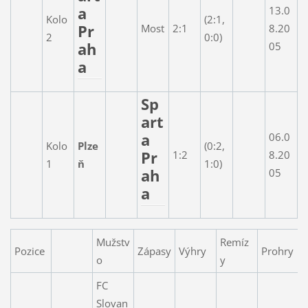
a
13.0
Kolo
(2:1,
Pr
Most
2:1
8.20
2
0:0)
ah
05
a
Sp
art
a
06.0
Kolo
Plze
(0:2,
Pr
1:2
8.20
1
ň
1:0)
ah
05
a
Mužstv
Remíz
Pozice
Zápasy
Výhry
Prohry
S
o
y
FC
Slovan