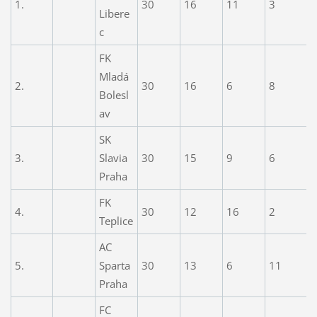
1.
30
16
11
3
4
Libere
c
FK
Mladá
2.
30
16
6
8
5
Bolesl
av
SK
3.
Slavia
30
15
9
6
5
Praha
FK
4.
30
12
16
2
3
Teplice
AC
5.
Sparta
30
13
6
11
4
Praha
FC