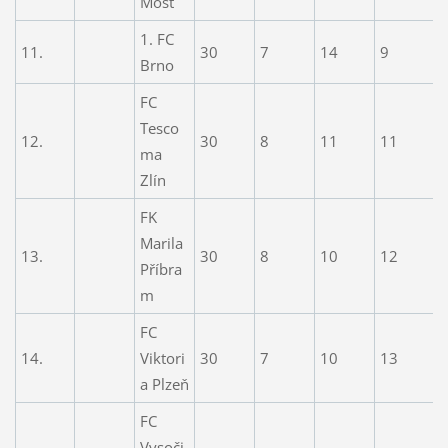
Most
1. FC
11.
30
7
14
9
3
Brno
FC
Tesco
12.
30
8
11
11
2
ma
Zlín
FK
Marila
13.
30
8
10
12
3
Příbra
m
FC
14.
Viktori
30
7
10
13
3
a Plzeň
FC
Vysoči