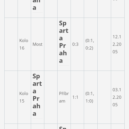
a
Sp
art
a
12.1
Kolo
(0:1,
Pr
Most
0:3
2.20
16
0:2)
ah
05
a
Sp
art
a
03.1
Kolo
Příbr
(0:1,
Pr
1:1
2.20
15
am
1:0)
ah
05
a
Sp