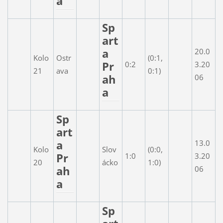
a
Sp
art
a
20.0
Kolo
Ostr
(0:1,
Pr
0:2
3.20
21
ava
0:1)
ah
06
a
Sp
art
a
13.0
Kolo
Slov
(0:0,
Pr
1:0
3.20
20
ácko
1:0)
ah
06
a
Sp