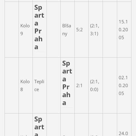
Sp
art
a
15.1
Kolo
Blša
(2:1,
Pr
5:2
0.20
9
ny
3:1)
ah
05
a
Sp
art
a
02.1
Kolo
Tepli
(2:1,
Pr
2:1
0.20
8
ce
0:0)
ah
05
a
Sp
art
a
24.0