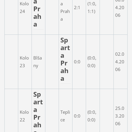
a
Kolo
a
(1:0,
Pr
2:1
4.20
24
Prah
1:1)
ah
06
a
a
Sp
art
a
02.0
Kolo
Blša
(0:0,
Pr
0:0
4.20
23
ny
0:0)
ah
06
a
Sp
art
a
25.0
Kolo
Tepli
(0:0,
Pr
0:0
3.20
22
ce
0:0)
ah
06