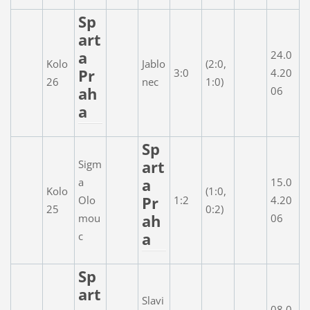
Sp
art
a
24.0
Kolo
Jablo
(2:0,
Pr
3:0
4.20
26
nec
1:0)
ah
06
a
Sp
art
Sigm
a
a
15.0
Kolo
(1:0,
Pr
Olo
1:2
4.20
25
0:2)
ah
mou
06
a
c
Sp
art
Slavi
08.0