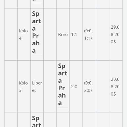
Sp
art
a
29.0
Kolo
(0:0,
Pr
Brno
1:1
8.20
4
1:1)
ah
05
a
Sp
art
a
20.0
Kolo
Liber
(0:0,
Pr
2:0
8.20
3
ec
2:0)
ah
05
a
Sp
art