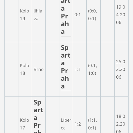
art
a
19.0
Kolo
Jihla
(0:0,
Pr
0:1
4.20
19
va
0:1)
ah
06
a
Sp
art
a
25.0
Kolo
(0:1,
Pr
Brno
1:1
2.20
18
1:0)
ah
06
a
Sp
art
a
18.0
Kolo
Liber
(1:1,
Pr
1:2
2.20
17
ec
0:1)
ah
06