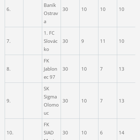
Baník
6.
30
10
10
10
3
Ostrav
a
1. FC
7.
Slovác
30
9
11
10
2
ko
FK
8.
Jablon
30
10
7
13
3
ec 97
SK
Sigma
9.
30
10
7
13
3
Olomo
uc
FK
10.
SIAD
30
10
6
14
3