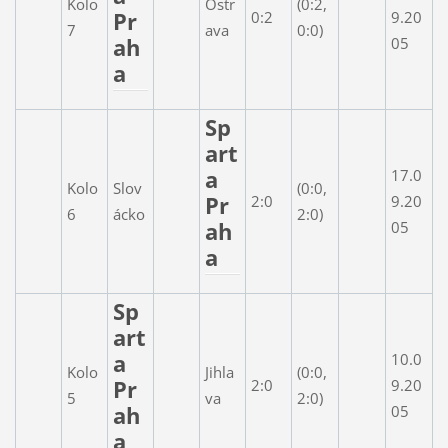
Kolo
Ostr
(0:2,
Pr
0:2
9.20
7
ava
0:0)
ah
05
a
Sp
art
a
17.0
Kolo
Slov
(0:0,
Pr
2:0
9.20
6
ácko
2:0)
ah
05
a
Sp
art
a
10.0
Kolo
Jihla
(0:0,
Pr
2:0
9.20
5
va
2:0)
ah
05
a