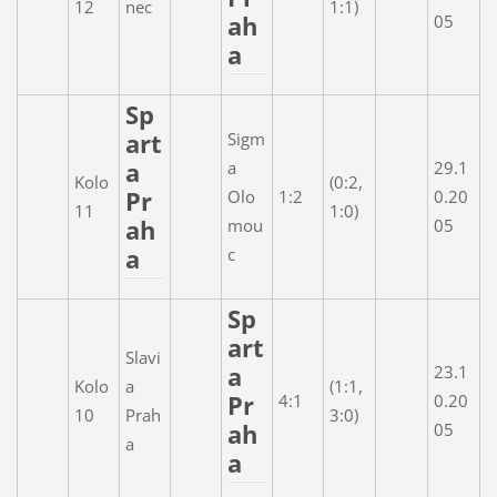
12
nec
1:1)
ah
05
a
Sp
art
Sigm
a
a
29.1
Kolo
(0:2,
Pr
Olo
1:2
0.20
11
1:0)
ah
mou
05
a
c
Sp
art
Slavi
a
23.1
Kolo
a
(1:1,
Pr
4:1
0.20
10
Prah
3:0)
ah
05
a
a