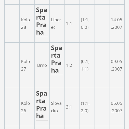
Spa
rta
Kolo
Liber
(1:1,
14.05
Pra
1:1
28
ec
0:0)
.2007
ha
Spa
rta
Pra
Kolo
(0:1,
09.05
Brno
1:2
ha
27
1:1)
.2007
Spa
rta
Kolo
Slová
(1:1,
05.05
Pra
3:1
26
cko
2:0)
.2007
ha