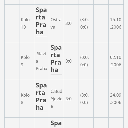
Spa
rta
Kolo
Ostra
(3:0,
15.10
Pra
3:0
10
va
0:0)
.2006
ha
Spa
rta
Slavi
Kolo
(0:0,
02.10
Pra
a
0:0
9
0:0)
.2006
ha
Praha
Spa
rta
Č.Bud
Kolo
(3:0,
24.09
Pra
ějovic
3:0
8
0:0)
.2006
ha
e
Spa