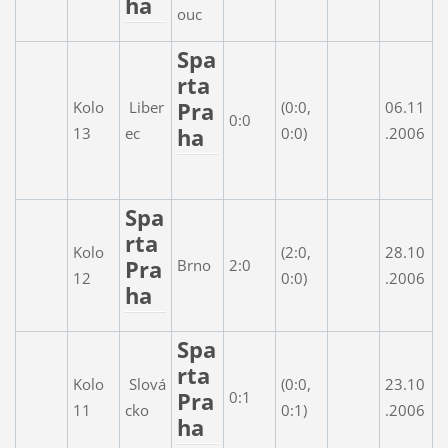
ha
ouc
Spa
rta
Pra
Kolo
Liber
(0:0,
06.11
0:0
ha
13
ec
0:0)
.2006
Spa
rta
Kolo
(2:0,
28.10
Pra
Brno
2:0
12
0:0)
.2006
ha
Spa
rta
Kolo
Slová
(0:0,
23.10
Pra
0:1
11
cko
0:1)
.2006
ha