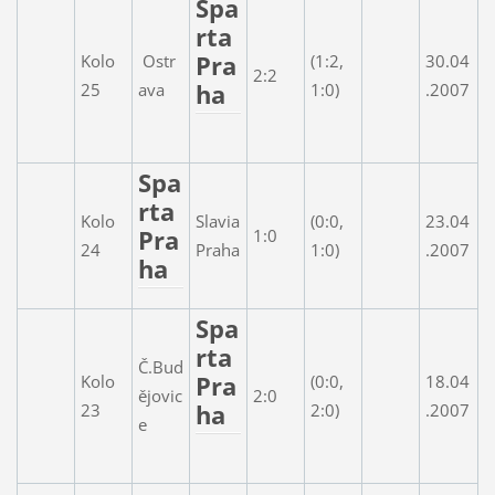
Spa
rta
Pra
Kolo
Ostr
(1:2,
30.04
2:2
ha
25
ava
1:0)
.2007
Spa
rta
Kolo
Slavia
(0:0,
23.04
Pra
1:0
24
Praha
1:0)
.2007
ha
Spa
rta
Č.Bud
Pra
Kolo
(0:0,
18.04
ějovic
2:0
ha
23
2:0)
.2007
e