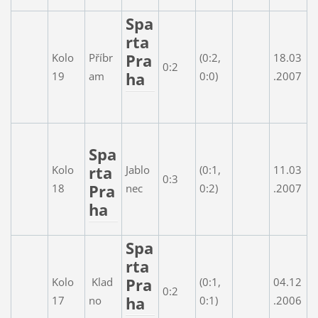
Spa
rta
Pra
Kolo
Příbr
(0:2,
18.03
0:2
ha
19
am
0:0)
.2007
Spa
rta
Kolo
Jablo
(0:1,
11.03
0:3
Pra
18
nec
0:2)
.2007
ha
Spa
rta
Pra
Kolo
Klad
(0:1,
04.12
0:2
ha
17
no
0:1)
.2006