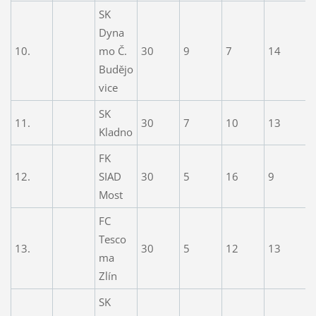
SK
Dyna
10.
mo Č.
30
9
7
14
2
Budějo
vice
SK
11.
30
7
10
13
2
Kladno
FK
12.
SIAD
30
5
16
9
3
Most
FC
Tesco
13.
30
5
12
13
2
ma
Zlín
SK