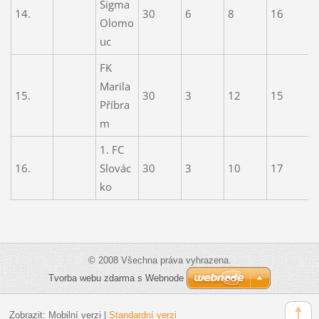
Sigma
14.
30
6
8
16
2
Olomo
uc
FK
Marila
15.
30
3
12
15
1
Příbra
m
1. FC
16.
Slovác
30
3
10
17
2
ko
© 2008 Všechna práva vyhrazena.
Tvorba webu zdarma s Webnode
Zobrazit:
Mobilní verzi
|
Standardní verzi