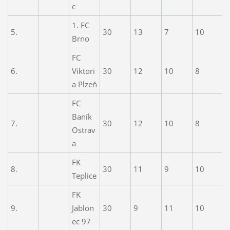
c
1. FC
5.
30
13
7
10
3
Brno
FC
6.
Viktori
30
12
10
8
3
a Plzeň
FC
Baník
7.
30
12
10
8
4
Ostrav
a
FK
8.
30
11
9
10
4
Teplice
FK
9.
Jablon
30
9
11
10
3
ec 97