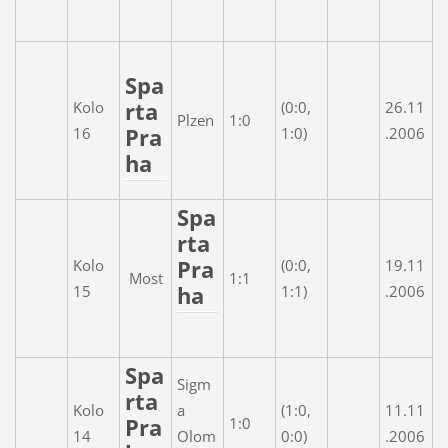
Spa
rta
Kolo
(0:0,
26.11
Plzen
1:0
Pra
16
1:0)
.2006
ha
Spa
rta
Pra
Kolo
(0:0,
19.11
Most
1:1
ha
15
1:1)
.2006
Spa
Sigm
rta
Kolo
a
(1:0,
11.11
Pra
1:0
14
Olom
0:0)
.2006