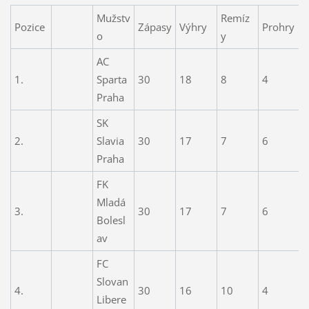
Mužstv
Remíz
Pozice
Zápasy
Výhry
Prohry
S
o
y
AC
1.
Sparta
30
18
8
4
4
Praha
SK
2.
Slavia
30
17
7
6
4
Praha
FK
Mladá
3.
30
17
7
6
4
Bolesl
av
FC
Slovan
4.
30
16
10
4
4
Libere