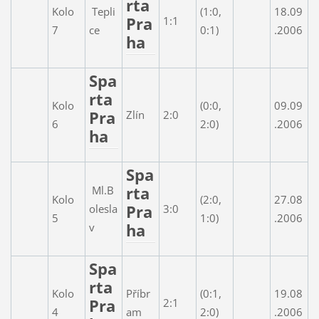
rta
Kolo
Tepli
(1:0,
18.09
Pra
1:1
7
ce
0:1)
.2006
ha
Spa
rta
Kolo
(0:0,
09.09
Pra
Zlín
2:0
6
2:0)
.2006
ha
Spa
rta
Ml.B
Kolo
(2:0,
27.08
Pra
olesla
3:0
5
1:0)
.2006
ha
v
Spa
rta
Kolo
Příbr
(0:1,
19.08
Pra
2:1
4
am
2:0)
.2006