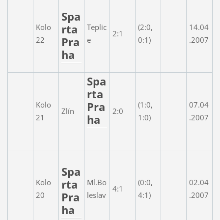
Spa
rta
Kolo
Teplic
(2:0,
14.04
2:1
Pra
22
e
0:1)
.2007
ha
Spa
rta
Pra
Kolo
(1:0,
07.04
Zlín
2:0
ha
21
1:0)
.2007
Spa
rta
Kolo
Ml.Bo
(0:0,
02.04
4:1
Pra
20
leslav
4:1)
.2007
ha