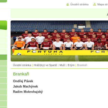
Úvodní stránka
Mapa st
Úvodní stránka
|
Hráči(ky) ve Spartě
|
Muži
|
B tým
|
Brankaři
Brankaři
Ondřej Pávek
Jakub Machýnek
Radim Mokrohajský