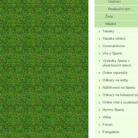
Útočníci
Realizační tým
Ženy
Mládež
Tabulky
Tabulka střelců
Generali Arena
Vše o Spartě
Výsledky Sparty v
předchozích letech
Online reportáže
Odkazy na weby
Náštěvnost na Spartu
Odkazy na fotbalové t
Online chat s osobností
Hymny Sparty
Videa
Forum
Fotogalerie