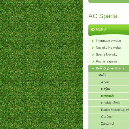
AC Sparta
MENU
Informace o webu
Novinky Na webu
Sparta Novinky
Rozpis zápasů
Hráči(ky) ve Spartě
Muži
A tým
B tým
Brankaři
Ondřej Pávek
Radim Mokrohajský
Obránci
Záložníci