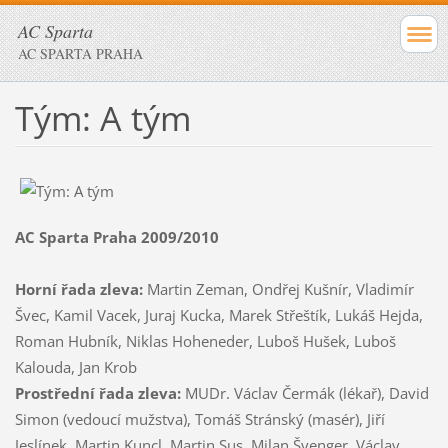
AC Sparta
AC SPARTA PRAHA
Tým: A tým
AC Sparta Praha 2009/2010
Horní řada zleva:
Martin Zeman, Ondřej Kušnír, Vladimír
Švec, Kamil Vacek, Juraj Kucka, Marek Střeštík, Lukáš Hejda,
Roman Hubník, Niklas Hoheneder, Luboš Hušek, Luboš
Kalouda, Jan Krob
Prostřední řada zleva:
MUDr. Václav Čermák (lékař), David
Simon (vedoucí mužstva), Tomáš Stránský (masér), Jiří
Jeslínek, Martin Kuncl, Martin Sus, Milan Švenger, Václav