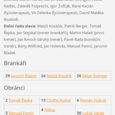
Kadlec, Zdeněk Folprecht, Igor Žofčák, René Kacián
(fyzioterapeut), Vít Zelenka (fyzioterapeut), David Matěka
(kustod)
Dolní řada zleva:
Matúš Kozáčik, Patrik Berger, Tomáš
Řepka, Jan Stejskal (trenér brankářů), Martin Hašek (první
trenér), Jan Kmoch (druhý trenér), Pavel Rada (kondiční
trenér), Bony Wilfried, Jan Holenda, Manuel Pamić, Jaromír
Blažek
Brankáři
29
Jaromír Blažek
24
Matúš Kozáčik
26
Milan Švenger
Obránci
2
Tomáš Řepka
13
Ondřej Kušnír
6
Roman Hubník
4
Niklas
3
Manuel Pamić
30
Lukáš Hejda