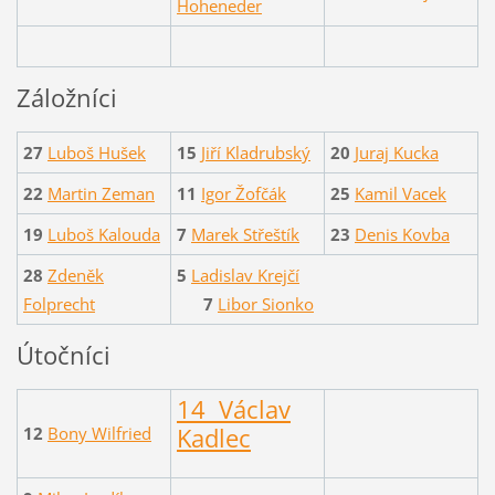
Hoheneder
Záložníci
27
Luboš Hušek
15
Jiří Kladrubský
20
Juraj Kucka
22
Martin Zeman
11
Igor Žofčák
25
Kamil Vacek
19
Luboš Kalouda
7
Marek Střeštík
23
Denis Kovba
28
Zdeněk
5
Ladislav Krejčí
Folprecht
7
Libor Sionko
Útočníci
14 Václav
Kadlec
12
Bony Wilfried