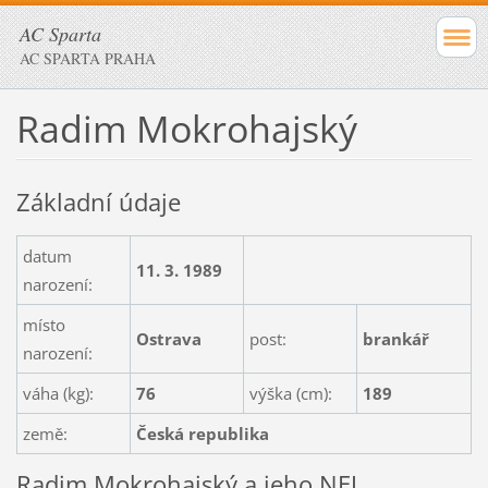
AC Sparta
AC SPARTA PRAHA
Radim Mokrohajský
Základní údaje
datum
11. 3. 1989
narození:
místo
Ostrava
post:
brankář
narození:
váha (kg):
76
výška (cm):
189
země:
Česká republika
Radim Mokrohajský a jeho NEJ