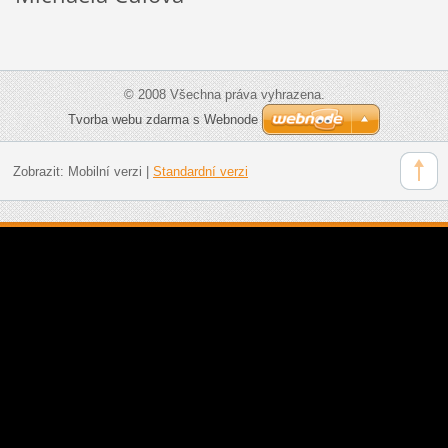
© 2008 Všechna práva vyhrazena.
Tvorba webu zdarma s Webnode
Zobrazit:
Mobilní verzi
|
Standardní verzi