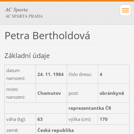
AC Sparta
AC SPARTA PRAHA
Petra Bertholdová
Základní údaje
datum
24. 11. 1984
číslo dresu:
4
narození:
místo
Chomutov
post:
obránkyně
narození:
reprezentantka ČR
váha (kg):
63
výška (cm):
170
země:
Česká republika