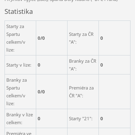
Statistika
Starty za
Spartu
Starty za ČR
0/0
0
celkem/v
"A":
lize:
Branky za ČR
Starty v lize:
0
0
"A":
Branky za
Spartu
Premiéra za
0/0
celkem/v
ČR "A":
lize:
Branky v lize
0
Starty "21":
0
celkem:
Premiéra ve