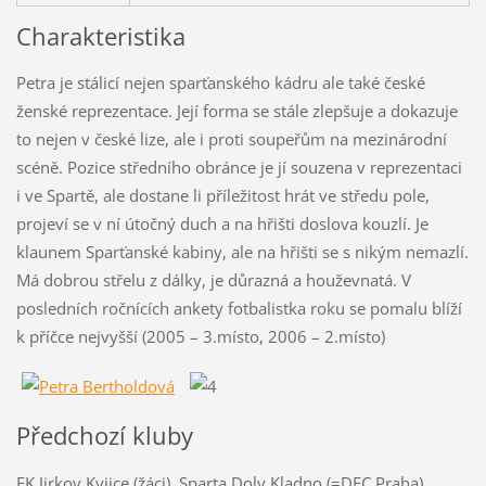
Charakteristika
Petra je stálicí nejen sparťanského kádru ale také české
ženské reprezentace. Její forma se stále zlepšuje a dokazuje
to nejen v české lize, ale i proti soupeřům na mezinárodní
scéně. Pozice středního obránce je jí souzena v reprezentaci
i ve Spartě, ale dostane li příležitost hrát ve středu pole,
projeví se v ní útočný duch a na hřišti doslova kouzlí. Je
klaunem Sparťanské kabiny, ale na hřišti se s nikým nemazlí.
Má dobrou střelu z dálky, je důrazná a houževnatá. V
posledních ročnících ankety fotbalistka roku se pomalu blíží
k příčce nejvyšší (2005 – 3.místo, 2006 – 2.místo)
Předchozí kluby
FK Jirkov Kyjice (žáci), Sparta Doly Kladno (=DFC Praha)