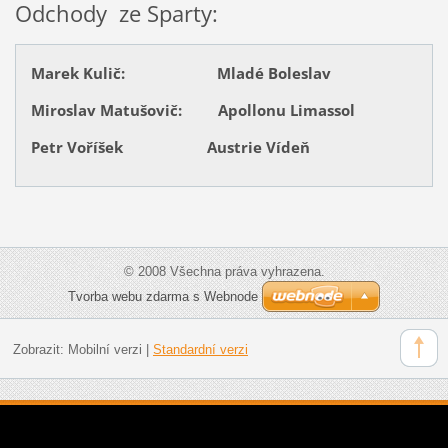
Odchody ze Sparty:
Marek Kulič: Mladé Boleslav
Miroslav Matušovič: Apollonu Limassol
Petr Voříšek Austrie Vídeň
© 2008 Všechna práva vyhrazena.
Tvorba webu zdarma s Webnode
Zobrazit:
Mobilní verzi
|
Standardní verzi